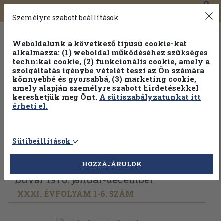
0
Toggle
Főmenü
Könyveink
navigation
Személyre szabott beállítások
Weboldalunk a következő típusú cookie-kat
alkalmazza: (1) weboldal működéséhez szükséges
technikai cookie, (2) funkcionális cookie, amely a
szolgáltatás igénybe vételét teszi az Ön számára
könnyebbé és gyorsabbá, (3) marketing cookie,
amely alapján személyre szabott hirdetésekkel
kereshetjük meg Önt.
A sütiszabályzatunkat itt
érheti el.
Sütibeállítások
Vissza az előző oldalra
Válasszon példányt
HOZZÁJÁRULOK
Búvár 1976. január-december
XXXI. ÉVFOLYAM 1-6. SZÁM