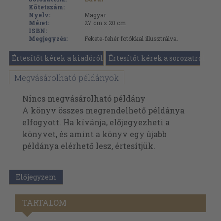
Kötetszám:
Nyelv:
Magyar
Méret:
27 cm x 20 cm
ISBN:
Megjegyzés:
Fekete-fehér fotókkal illusztrálva.
Értesítőt kérek a kiadóról
Értesítőt kérek a sorozatról
Megvásárolható példányok
Nincs megvásárolható példány
A könyv összes megrendelhető példánya
elfogyott. Ha kívánja, előjegyezheti a
könyvet, és amint a könyv egy újabb
példánya elérhető lesz, értesítjük.
Előjegyzem
TARTALOM