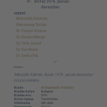
SZERZŐ
Mikszáth Kálmán
Rakonczay Zoltán
Dr. Frenyó Vilmos
Dr. Kovács Margit
Dr. Tóth József
Dr. Soó Rezső
Dr. Széky Pál
Budapest
'Mikszáth Kálmán: Búvár 1976. január-december '
összes példány
Kiadó:
Hírlapkiadó Vállalat
Kiadás helye:
Budapest
Kiadás éve:
1976
Kötés típusa:
Tűzött kötés
Oldalszám:
288
oldal
Sorozatcím:
Búvár