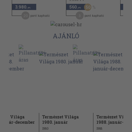
3.980
560
560
50
,-Ft
,-Ft
20
3
pont kapható
pont kapható
AJÁNLÓ
szet Világa
Természet Világa
Természet Világ
 január-december
1980. január
1988. január-de
1980
1988