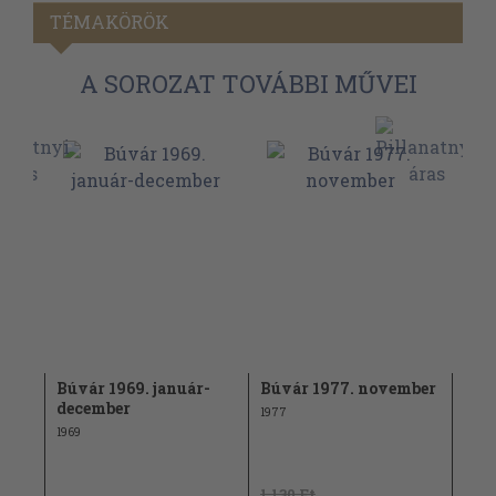
TÉMAKÖRÖK
A SOROZAT TOVÁBBI MŰVEI
-
Búvár 1969. január-
Búvár 1977. november
Búvá
december
1977
1976
1969
1.130 Ft
1.13