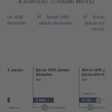
A SOROZAT TOVÁBBI MŰVEI
 1936. január-
Búvár 1980. január-
Búvár 1935. janu
mber
december
június (fél évfo
1980
1935
7.480 Ft
0
2.480
3.740
50
,-Ft
,-Ft
,-Ft
0
12
19
pont kapható
pont kapható
pont kapható