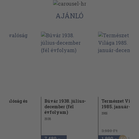
AJÁNLÓ
r: valóság és
Búvár 1938. július-
Természet Világ
ó
december (fél
1985. január-de
évfolyam)
1985
1938
3.980 Ft
7.480
1.990
50