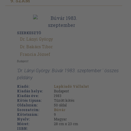
9. SZÁM
SZERKESZTŐ
Dr. Lányi György
Dr. Bakács Tibor
Francia József
Budapest
'Dr. Lányi György: Búvár 1983. szeptember ' összes
példány
Kiadó:
Lapkiadó Vállalat
Kiadás helye:
Budapest
Kiadás éve:
1983
Kötés típusa:
Tűzött kötés
Oldalszám:
50
oldal
Sorozatcím:
Búvár
Kötetszám:
9
Nyelv:
Magyar
Méret:
28 cm x 23 cm
ISBN: