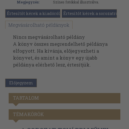
Megjegyzés:
Színes fotókkal illusztrálva.
Értesítőt kérek a kiadóról
Értesítőt kérek a sorozatról
Megvásárolható példányok
Nincs megvásárolható példány
A könyv összes megrendelhető példánya
elfogyott. Ha kívánja, előjegyezheti a
könyvet, és amint a könyv egy újabb
példánya elérhető lesz, értesítjük.
Előjegyzem
TARTALOM
TÉMAKÖRÖK