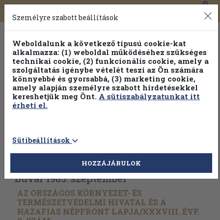
0
Toggle
Főmenü
Könyveink
navigation
Személyre szabott beállítások
Weboldalunk a következő típusú cookie-kat
alkalmazza: (1) weboldal működéséhez szükséges
technikai cookie, (2) funkcionális cookie, amely a
szolgáltatás igénybe vételét teszi az Ön számára
könnyebbé és gyorsabbá, (3) marketing cookie,
amely alapján személyre szabott hirdetésekkel
kereshetjük meg Önt.
A sütiszabályzatunkat itt
érheti el.
Sütibeállítások
Vissza az előző oldalra
Válasszon példányt
HOZZÁJÁRULOK
Búvár 1983. szeptember
AZ ORSZÁGOS KÖRNYEZET- ÉS
TERMÉSZETVÉDELMI HIVATAL ÉS A
HAZAFIAS NÉPFRONT LAPJA/
XXXVIII. ÉVF.