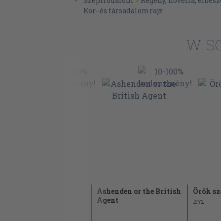
Szépirodalom
>
Regény, novella, elbesz
Kor- és társadalomrajz
W. 
Uj Idők 1941. január-
Ashenden or the British
Örök szo
december
Agent
1972
1941