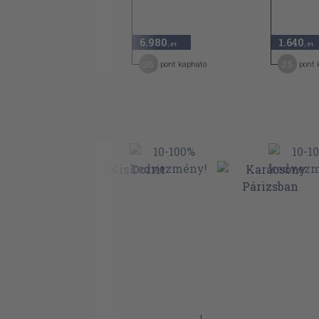
12.000
6.980
1.640
,-Ft
,-Ft
,-Ft
60
35
25
pont kapható
pont kapható
pont 