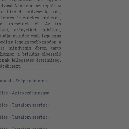
lvasó. A történet szereplői az
res-hírhedt művészek, írók,
ellemes és érdekes emberek,
eket mesélnek el. Az író
ket, erényeiket, hibáikat,
ó tudja: mindez csak izgalmas
gpedig a legelmésebb módon, a
ést mindvégig ébren tartó
 humor, a briliáns elbeszélő
nak jellegzetes értelmiségi
át ébreszt.
Angol
>
Szépirodalom
>
élés
>
Az író származása
élés
>
Tartalom szerint
>
élés
>
Tartalom szerint
>