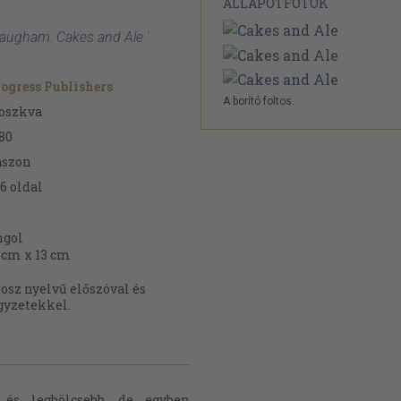
ÁLLAPOTFOTÓK
augham: Cakes and Ale '
ogress Publishers
A borító foltos.
oszkva
80
ászon
6
oldal
ngol
 cm x 13 cm
osz nyelvű előszóval és
gyzetekkel.
 és legbölcsebb, de egyben