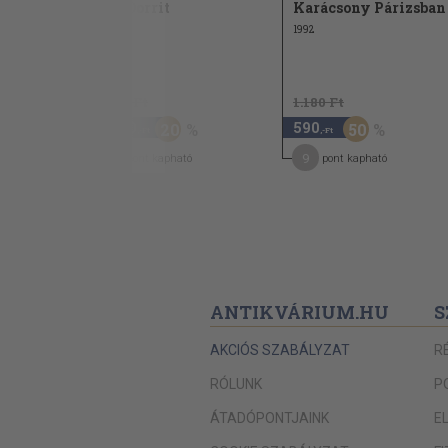
Kis Dorrit
Karácsony Párizsban
1961
1992
3.110 Ft
1.180 Ft
2.480
590
20
50
,-Ft
,-Ft
20
9
pont kapható
pont kapható
ANTIKVÁRIUM.HU
S
AKCIÓS SZABÁLYZAT
R
RÓLUNK
P
ÁTADÓPONTJAINK
E