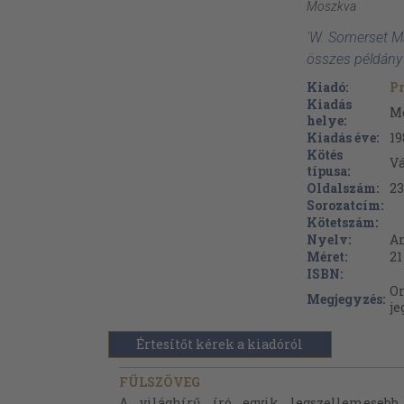
Moszkva
'W. Somerset M
összes példány
Kiadó:
Pr
Kiadás
M
helye:
Kiadás éve:
19
Kötés
V
típusa:
Oldalszám:
23
Sorozatcím:
Kötetszám:
Nyelv:
A
Méret:
21
ISBN:
Or
Megjegyzés:
je
Értesítőt kérek a kiadóról
FÜLSZÖVEG
A világhírű író egyik legszellemesebb