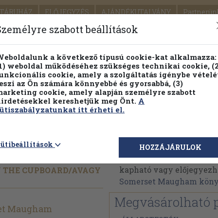
TÁRUHÁZ
ELŐJEGYZÉS
AJÁNDÉKUTALVÁNY
Partnerün
SZÁLLÍTÁS
SEGÍTSÉG
Személyre szabott beállítások
Részletes kereső
Témaköri fa
eboldalunk a következő típusú cookie-kat alkalmazza:
1) weboldal működéséhez szükséges technikai cookie, (2
Vál
unkcionális cookie, amely a szolgáltatás igénybe vételé
eszi az Ön számára könnyebbé és gyorsabbá, (3)
arketing cookie, amely alapján személyre szabott
PILLANATNYI ÁRAINK
FENNTARTHATÓ OLVASMÁN
irdetésekkel kereshetjük meg Önt.
A
ütiszabályzatunkat itt érheti el.
W. Somerset Maugha
ütibeállítások
HOZZÁJÁRULOK
W. Somerset Maugham m
kapható vagy előjegyezhet
IN THE CUPBOARD/
AVAGY
Somerset Maugham kön
Megvásárolható 
et Maugham