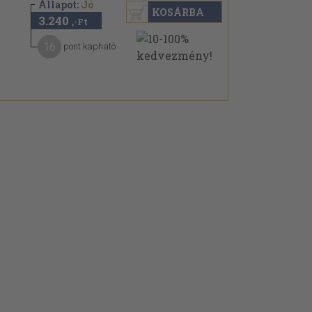
Állapot:
Jó
KOSÁRBA
3.240
,-Ft
16
pont kapható