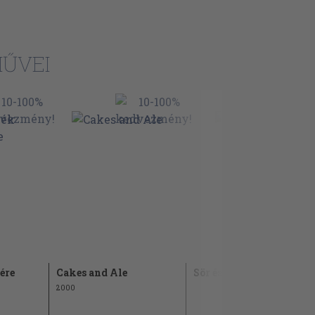
ŰVEI
ére
Cakes and Ale
Sör és perec
2000