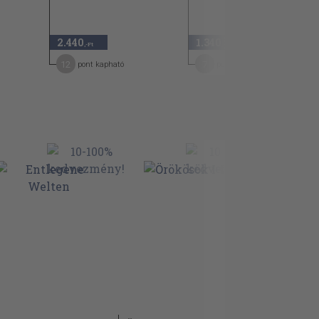
2.440
1.340
,-Ft
,-Ft
12
7
pont kapható
pont kapható