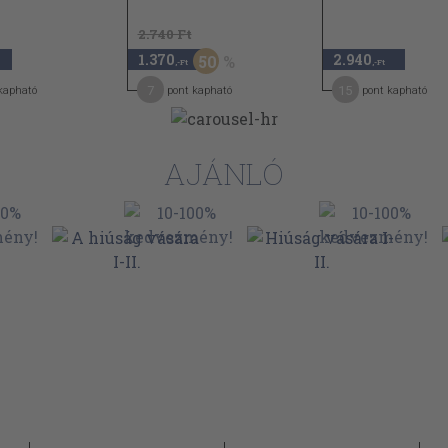
2.740 Ft
1.370
2.940
50
,-Ft
,-Ft
7
15
kapható
pont kapható
pont kapható
AJÁNLÓ