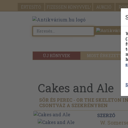
ÉRTESÍTŐ
FIZESSEN
KÖNYVVEL!
AUKCIÓ
PON
W
(
f
t
m
ÚJ KÖNYVEK
MOST ÉRKEZETT
h
s
Cakes and Ale
S
SÖR ÉS PEREC - OR THE SKELETON 
CSONTVÁZ A SZEKRÉNYBEN
SZERZŐ
W. Somers