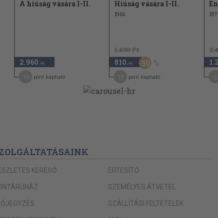
A hiúság vására I-II.
Hiúság vására I-II.
En
1966
197
1.630 Ft
2.
2.960
810
1.
50
,-Ft
,-Ft
15
12
6
pont kapható
pont kapható
ZOLGÁLTATÁSAINK
ÉSZLETES KERESŐ
ÉRTESÍTŐ
ONTÁRUHÁZ
SZEMÉLYES ÁTVÉTEL
LŐJEGYZÉS
SZÁLLÍTÁSI FELTÉTELEK