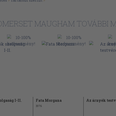
élés
>
Tartalom szerint
>
SOMERSET MAUGHAM TOVÁBBI M
lgaság I-II.
Fata Morgana
Az árnyék testv
1976