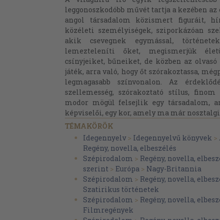
leggonoszkodóbb művét tartja a kezében az o
angol társadalom közismert figuráit, hí
közéleti személyiségek, sziporkázóan sz
akik csevegnek egymással, történet
lemezteleníti őket, megismerjük életü
csínyjeiket, bűneiket, de közben az olvas
játék, arra való, hogy őt szórakoztassa, mé
legmagasabb színvonalon. Az érdeklőd
szellemesség, szórakoztató stílus, finom
modor mögül felsejlik egy társadalom, an
képviselői, egy kor, amely ma már nosztalgi
TÉMAKÖRÖK
Idegennyelv
>
Idegennyelvű könyvek
>
Regény, novella, elbeszélés
Szépirodalom
>
Regény, novella, elbesz
szerint
>
Európa
>
Nagy-Britannia
Szépirodalom
>
Regény, novella, elbesz
Szatirikus történetek
Szépirodalom
>
Regény, novella, elbesz
Filmregények