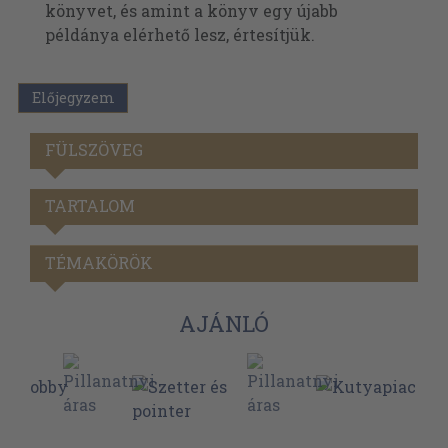
könyvet, és amint a könyv egy újabb
példánya elérhető lesz, értesítjük.
Előjegyzem
FÜLSZÖVEG
TARTALOM
TÉMAKÖRÖK
AJÁNLÓ