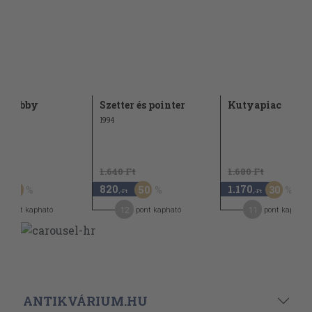
y-hobby
Szetter és pointer
Kutyapiac
1994
Ft
1.640 Ft
1.680 Ft
820
1.170
60
50
30
,-Ft
,-Ft
5
12
11
pont kapható
pont kapható
pont kapható
ANTIKVÁRIUM.HU