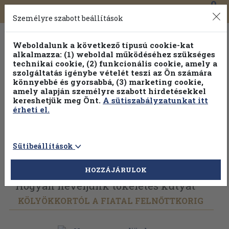
0
Toggle
Főmenü
Könyveink
navigation
Személyre szabott beállítások
Weboldalunk a következő típusú cookie-kat
alkalmazza: (1) weboldal működéséhez szükséges
technikai cookie, (2) funkcionális cookie, amely a
szolgáltatás igénybe vételét teszi az Ön számára
könnyebbé és gyorsabbá, (3) marketing cookie,
amely alapján személyre szabott hirdetésekkel
kereshetjük meg Önt.
A sütiszabályzatunkat itt
érheti el.
Sütibeállítások
Vissza az előző oldalra
Válasszon példányt
HOZZÁJÁRULOK
Hogyan neveljünk tökéletes kutyát
KÖLYÖKKORTÓL A FIATAL FELNŐTTKORIG