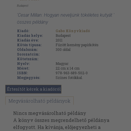
Budapest
'Cesar Millan: Hogyan neveljünk tökéletes kutyát '
összes példány
Kiadó:
Gabo Könyvkiadó
Kiadás helye:
Budapest
Kiadás éve:
2011
Kötés típusa:
Fűzött kemény papírkötés
Oldalszám:
300
oldal
Sorozatcím:
Kötetszám:
Nyelv:
Magyar
Méret:
22 cm x 14 cm
ISBN:
978-963-689-502-0
Megjegyzés:
Színes fotókkal.
Értesítőt kérek a kiadóról
Megvásárolható példányok
Nincs megvásárolható példány
A könyv összes megrendelhető példánya
elfogyott. Ha kívánja, előjegyezheti a