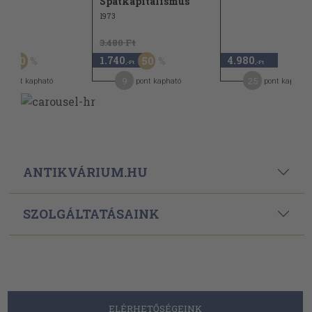
Spätkapitalismus
1973
Ft
3.480 Ft
1.740
4.980
60
50
,-Ft
,-Ft
,-Ft
9
25
pont kapható
pont kapható
pont kapható
ANTIKVÁRIUM.HU
SZOLGÁLTATÁSAINK
ELÉRHETŐSÉGEINK