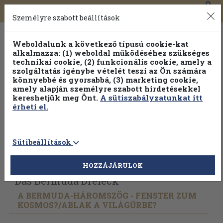
0
Toggle
Főmenü
Könyveink
navigation
Személyre szabott beállítások
Weboldalunk a következő típusú cookie-kat
alkalmazza: (1) weboldal működéséhez szükséges
technikai cookie, (2) funkcionális cookie, amely a
szolgáltatás igénybe vételét teszi az Ön számára
könnyebbé és gyorsabbá, (3) marketing cookie,
amely alapján személyre szabott hirdetésekkel
kereshetjük meg Önt.
A sütiszabályzatunkat itt
érheti el.
Sütibeállítások
Vissza az előző oldalra
Válasszon példányt
HOZZÁJÁRULOK
Das Bermuda Dreieck
A BERMUDA-HÁROMSZÖG - FENSTER ZUM
KOSMOS?/
ABLAK A VILÁGŰRBE?