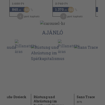
1.680 Ft
2.740 Ft
1.94
840
1.370
970
50
50
,-Ft
,-Ft
4
7
pont kapható
pont kapható
AJÁNLÓ
ermuda-Dreieck
Rüstung und
Sans Trace
Abrüstung im
1978