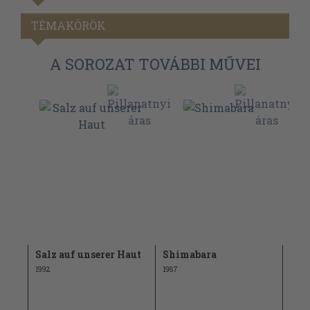
TÉMAKÖRÖK
A SOROZAT TOVÁBBI MŰVEI
Salz auf unserer Haut
Shimabara
Ein
1992
1987
1987