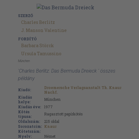
SZERZŐ
Charles Berlitz
J. Manson Valentine
FORDÍTÓ
Barbara Störck
Ursula Tamussino
München
'Charles Berlitz: Das Bermuda Dreieck ' összes
példány
Droemersche Verlagsanstalt Th. Knaur
Kiadó:
Nachf.
Kiadás
München
helye:
Kiadás éve:
1977
Kötés
Ragasztott papírkötés
típusa:
Oldalszám:
215
oldal
Sorozatcím:
Knaur
Kötetszám:
Nyelv:
Német