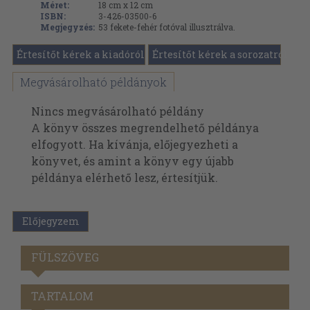
Méret:
18 cm x 12 cm
ISBN:
3-426-03500-6
Megjegyzés:
53 fekete-fehér fotóval illusztrálva.
Értesítőt kérek a kiadóról
Értesítőt kérek a sorozatról
Megvásárolható példányok
Nincs megvásárolható példány
A könyv összes megrendelhető példánya
elfogyott. Ha kívánja, előjegyezheti a
könyvet, és amint a könyv egy újabb
példánya elérhető lesz, értesítjük.
Előjegyzem
FÜLSZÖVEG
TARTALOM