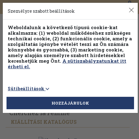
0
Toggle
Főmenü
Könyveink
navigation
Személyre szabott beállítások
Weboldalunk a következő típusú cookie-kat
alkalmazza: (1) weboldal működéséhez szükséges
technikai cookie, (2) funkcionális cookie, amely a
szolgáltatás igénybe vételét teszi az Ön számára
könnyebbé és gyorsabbá, (3) marketing cookie,
amely alapján személyre szabott hirdetésekkel
kereshetjük meg Önt.
A sütiszabályzatunkat itt
érheti el.
Sütibeállítások
Vissza az előző oldalra
Válasszon példányt
HOZZÁJÁRULOK
Cherchez la Femme
KIÁLLÍTÁSI KATALÓGUS