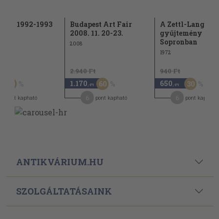
tárlat 1992-1993
Budapest Art Fair
A Zettl-Langer
2008. 11. 20-23.
gyűjtemény
Sopronban
2008
1972
Ft
2.940 Ft
940 Ft
1.170
650
50
60
30
,-Ft
,-Ft
6
6
pont kapható
pont kapható
pont kapható
ANTIKVÁRIUM.HU
SZOLGÁLTATÁSAINK