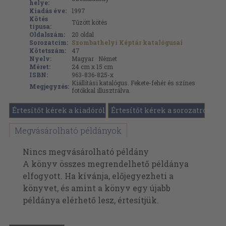
helye:
Kiadás éve:
1997
Kötés
Tűzött kötés
típusa:
Oldalszám:
20
oldal
Sorozatcím:
Szombathelyi Képtár katalógusai
Kötetszám:
47
Nyelv:
Magyar
Német
Méret:
24 cm x 15 cm
ISBN:
963-836-825-x
Kiállítási katalógus. Fekete-fehér és színes
Megjegyzés:
fotókkal illusztrálva.
Értesítőt kérek a kiadóról
Értesítőt kérek a sorozatról
Megvásárolható példányok
Nincs megvásárolható példány
A könyv összes megrendelhető példánya
elfogyott. Ha kívánja, előjegyezheti a
könyvet, és amint a könyv egy újabb
példánya elérhető lesz, értesítjük.