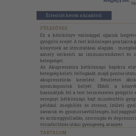
Megjegyzés:
ta
Értesítőt kérek a kiadóról
FÜLSZÖVEG
Ez a kézikönyv valósággal ujjaink hegyér
gyógyító erejét. A test különleges pontjaira
könyvnek az útmutatásai alapján - mozgósí
amely serkenti az immunrendszert és m
betegséget.
Az Akupresszúra hétköznapi bajokra elm
betegség keleti felfogását, majd pontos útm
akupresszúrás kezelést. Részletes á
nyomáspontok helyét. Ebből a könyv
használjuk fel a test természetes gyógyító 
seregnyi hétköznapi bajt mindenféle gyóg
például: meghűlés és stressz, ízületi gyu
zavarok és gyomorsavtúltengés, hólyaggyul
és arcüreggyulladás, szorongás és depresszió
vírusfertőzés utáni gyengeség, aranyér.
TARTALOM