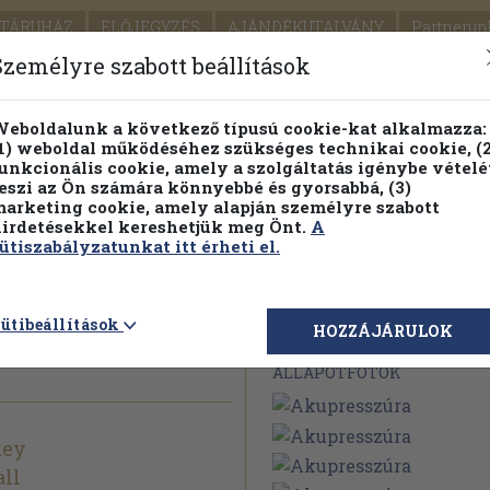
TÁRUHÁZ
ELŐJEGYZÉS
AJÁNDÉKUTALVÁNY
Partnerün
SZÁLLÍTÁS
SEGÍTSÉG
Személyre szabott beállítások
Részletes kereső
Témaköri fa
eboldalunk a következő típusú cookie-kat alkalmazza:
1) weboldal működéséhez szükséges technikai cookie, (2
Vál
unkcionális cookie, amely a szolgáltatás igénybe vételé
eszi az Ön számára könnyebbé és gyorsabbá, (3)
arketing cookie, amely alapján személyre szabott
PILLANATNYI ÁRAINK
FENNTARTHATÓ OLVASMÁN
irdetésekkel kereshetjük meg Önt.
A
ütiszabályzatunkat itt érheti el.
ütibeállítások
Megvásárolható 
HOZZÁJÁRULOK
ÁLLAPOTFOTÓK
mey
ll