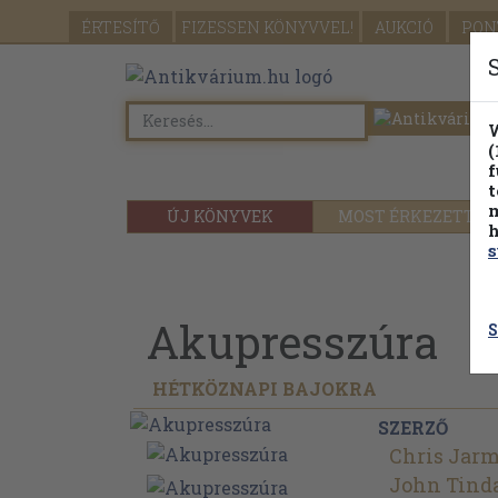
ÉRTESÍTŐ
FIZESSEN
KÖNYVVEL!
AUKCIÓ
PON
W
(
f
t
m
ÚJ KÖNYVEK
MOST ÉRKEZETT
h
s
Akupresszúra
S
HÉTKÖZNAPI BAJOKRA
SZERZŐ
Chris Jar
John Tinda