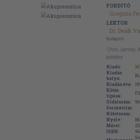
FORDÍTÓ
Greguss Fe
LEKTOR
Dr. Deák Va
Budapest
'Chris Jarmey: 
példány
Kiadó:
M
Kiadás
B
helye:
Kiadás éve:
19
Kötés
Fű
típusa:
Oldalszám:
96
Sorozatcím:
Kötetszám:
Nyelv:
M
Méret:
25
ISBN:
96
So