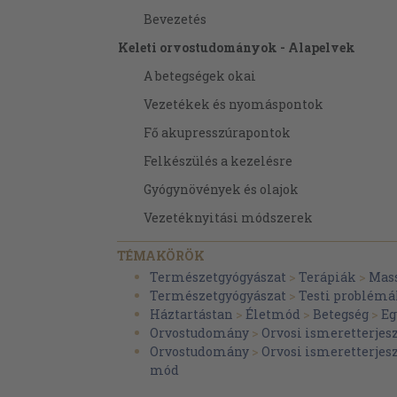
Bevezetés
Keleti orvostudományok - Alapelvek
A betegségek okai
Vezetékek és nyomáspontok
Fő akupresszúrapontok
Felkészülés a kezelésre
Gyógynövények és olajok
Vezetéknyitási módszerek
Hétköznapi bajok kezelése
TÉMAKÖRÖK
Általános életerő
Természetgyógyászat
>
Terápiák
>
Mas
Természetgyógyászat
>
Testi problém
Idegrendszer
Háztartástan
>
Életmód
>
Betegség
>
Eg
Immunrendszer
Orvostudomány
>
Orvosi ismeretterjes
Orvostudomány
>
Orvosi ismeretterjes
Légzés
mód
Emésztés