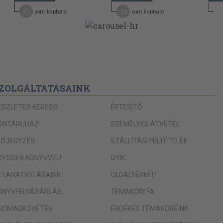
27
13
pont kapható
pont kapható
ZOLGÁLTATÁSAINK
ÉSZLETES KERESŐ
ÉRTESÍTŐ
ONTÁRUHÁZ
SZEMÉLYES ÁTVÉTEL
LŐJEGYZÉS
SZÁLLÍTÁSI FELTÉTELEK
IZESSEN KÖNYVVEL!
GYIK
ILLANATNYI ÁRAINK
OLDALTÉRKÉP
ÖNYVFELVÁSÁRLÁS
TÉMAKÖRI FA
SOMAGKÖVETÉS
ÉRDEKES TÉMAKÖREINK