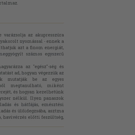
rtalmaz.
e varázsolja az akupresszúra
 gyakorolt nyomással - ennek a
thatjuk azt a finom energiát,
eggyógyít számos egyszerű
agyarázza az "egész"-ség és
utatást ad, hogyan végezzük az
brák mutatják be az egyes
ből megtanulható, miként
erejét, és hogyan kezelhetünk
yszer nélkül. Ilyen panaszok
lladás és hátfájás, emésztési
ladás és ülőidegzsába, asztma
, havivérzés előtti feszültség,