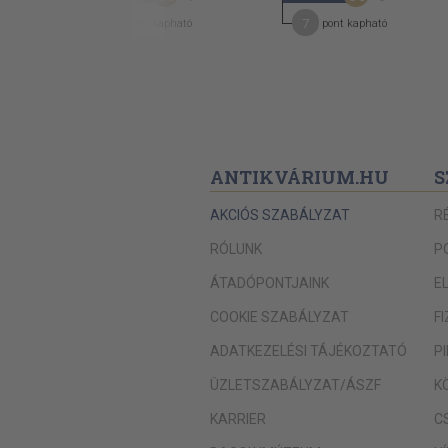
77
7
pont kapható
pont kapható
ANTIKVÁRIUM.HU
S
AKCIÓS SZABÁLYZAT
R
RÓLUNK
P
ÁTADÓPONTJAINK
E
COOKIE SZABÁLYZAT
F
ADATKEZELÉSI TÁJÉKOZTATÓ
P
ÜZLETSZABÁLYZAT/ÁSZF
K
KARRIER
C