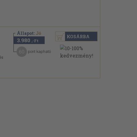
Állapot:
Jó
KOSÁRBA
3.980
,-Ft
60
pont kapható
és