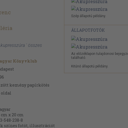
renc
Szép állapotú példány.
léria
ÁLLAPOTFOTÓK
Akupresszúra ' összes
Az előzéklapon tulajdonosi bejegyz
található.
agyar Könyvklub
Kitűnő állapotú példány.
udapest
96
zött kemény papírkötés
oldal
agyar
 cm x 20 cm
3-548-238-8
k színes fotót, illusztrációt