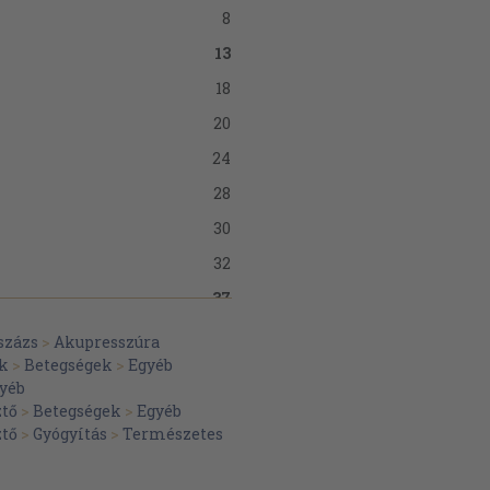
8
13
18
20
24
28
30
32
37
38
százs
>
Akupresszúra
ák
>
Betegségek
>
Egyéb
40
yéb
46
ztő
>
Betegségek
>
Egyéb
ztő
>
Gyógyítás
>
Természetes
50
57