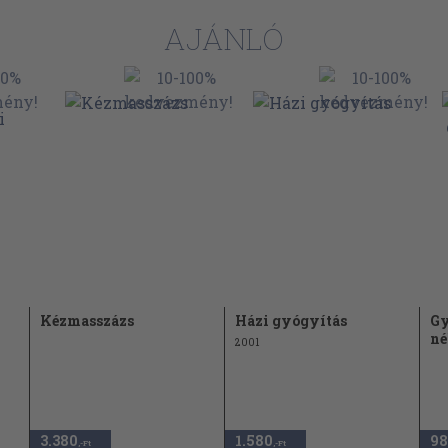
61
AJÁNLÓ
64
66
73
80
86
88
93
95
Kézmasszázs
Házi gyógyítás
Gy
né
2001
3.380
1.580
98
,-Ft
,-Ft