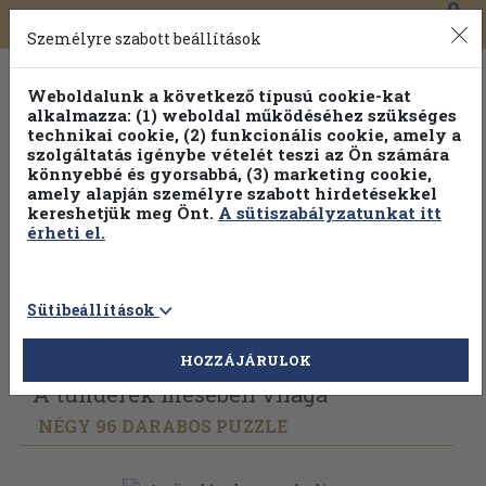
0
Toggle
Főmenü
Könyveink
navigation
Személyre szabott beállítások
Weboldalunk a következő típusú cookie-kat
alkalmazza: (1) weboldal működéséhez szükséges
technikai cookie, (2) funkcionális cookie, amely a
szolgáltatás igénybe vételét teszi az Ön számára
könnyebbé és gyorsabbá, (3) marketing cookie,
amely alapján személyre szabott hirdetésekkel
kereshetjük meg Önt.
A sütiszabályzatunkat itt
érheti el.
Sütibeállítások
Vissza az előző oldalra
Válasszon példányt
HOZZÁJÁRULOK
A tündérek mesebeli világa
NÉGY 96 DARABOS PUZZLE