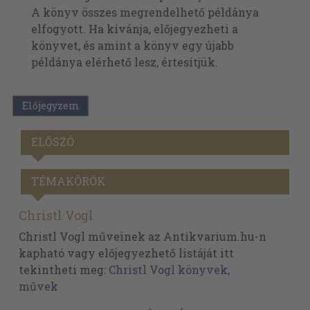
A könyv összes megrendelhető példánya
elfogyott. Ha kívánja, előjegyezheti a
könyvet, és amint a könyv egy újabb
példánya elérhető lesz, értesítjük.
Előjegyzem
ELŐSZÓ
TÉMAKÖRÖK
Christl Vogl
Christl Vogl műveinek az Antikvarium.hu-n
kapható vagy előjegyezhető listáját itt
tekintheti meg:
Christl Vogl könyvek,
művek