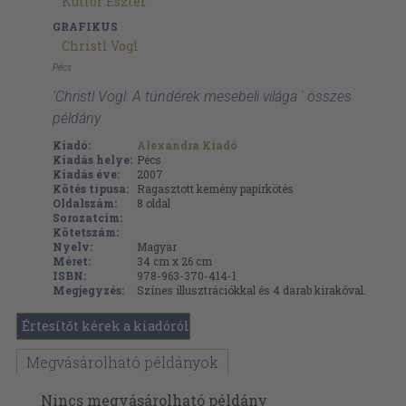
Kuttor Eszter
GRAFIKUS
Christl Vogl
Pécs
'Christl Vogl: A tündérek mesebeli világa ' összes
példány
Kiadó:
Alexandra Kiadó
Kiadás helye:
Pécs
Kiadás éve:
2007
Kötés típusa:
Ragasztott kemény papírkötés
Oldalszám:
8
oldal
Sorozatcím:
Kötetszám:
Nyelv:
Magyar
Méret:
34 cm x 26 cm
ISBN:
978-963-370-414-1
Megjegyzés:
Színes illusztrációkkal és 4 darab kirakóval.
Értesítőt kérek a kiadóról
Megvásárolható példányok
Nincs megvásárolható példány