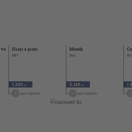
yve
Hiszi a piszi
Mesék
Cs
1987
1961
197
1.240
2.140
1.
,-Ft
,-Ft
6
17
7
pont kapható
pont kapható