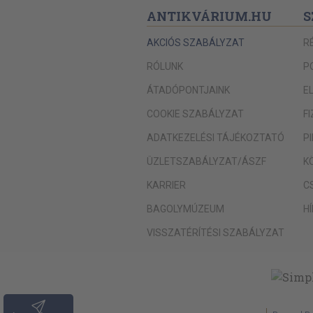
ANTIKVÁRIUM.HU
S
AKCIÓS SZABÁLYZAT
R
RÓLUNK
P
ÁTADÓPONTJAINK
E
COOKIE SZABÁLYZAT
F
ADATKEZELÉSI TÁJÉKOZTATÓ
P
ÜZLETSZABÁLYZAT/ÁSZF
K
KARRIER
C
BAGOLYMÚZEUM
H
VISSZATÉRÍTÉSI SZABÁLYZAT