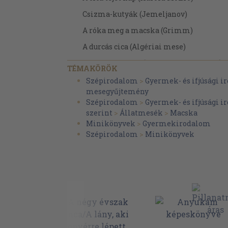
Csizma-kutyák (Jemeljanov)
A róka meg a macska (Grimm)
A durcás cica (Algériai mese)
Csizmás kandúr (Hanna Januszewska)
TÉMAKÖRÖK
Az öt kismacska (Lett népmese)
Szépirodalom
>
Gyermek- és ifjúsági 
mesegyűjtemény
A világjáró cica (Angol gyermekvers)
Szépirodalom
>
Gyermek- és ifjúsági 
Cirmos Cili játszótársa (Angol mese)
szerint
>
Állatmesék
>
Macska
Minikönyvek
>
Gyermekirodalom
Papucsok (Ela Peroci)
Szépirodalom
>
Minikönyvek
A macskakölykök (Lev Tolsztoj)
A nyuszikról (Csarusin)