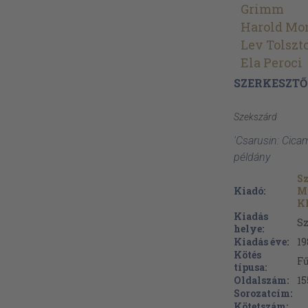
Grimm
Harold Mo
Lev Tolszto
Ela Peroci
SZERKESZTŐ
Szekszárd
'Csarusin: Cica
példány
S
Kiadó:
M
Kl
Kiadás
S
helye:
Kiadás éve:
19
Kötés
Fű
típusa:
Oldalszám:
15
Sorozatcím:
Kötetszám: