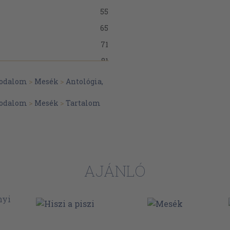
55
65
71
81
107
irodalom
>
Mesék
>
Antológia,
113
irodalom
>
Mesék
>
Tartalom
117
127
137
143
AJÁNLÓ