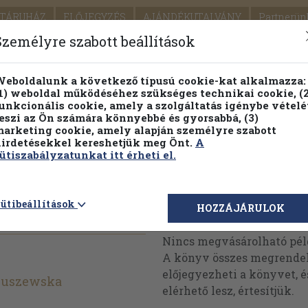
TÁRUHÁZ
ELŐJEGYZÉS
AJÁNDÉKUTALVÁNY
Partnerün
SZÁLLÍTÁS
SEGÍTSÉG
Személyre szabott beállítások
1.
Részletes kereső
Témaköri fa
eboldalunk a következő típusú cookie-kat alkalmazza:
1) weboldal működéséhez szükséges technikai cookie, (2
KIADV
unkcionális cookie, amely a szolgáltatás igénybe vételé
LEGNA
eszi az Ön számára könnyebbé és gyorsabbá, (3)
arketing cookie, amely alapján személyre szabott
PILLANATNYI ÁRAINK
FENNTARTHATÓ OLVASMÁN
irdetésekkel kereshetjük meg Önt.
A
ütiszabályzatunkat itt érheti el.
ikönyv)
ütibeállítások
Megvásárolható 
HOZZÁJÁRULOK
Nincs megvásárolható pé
A könyv összes megrendelh
előjegyezheti a könyvet, 
nuszewska
elérhető lesz, értesítjük.