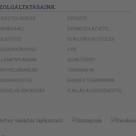
ZOLGÁLTATÁSAINK
ÉSZLETES KERESŐ
ÉRTESÍTŐ
ONTÁRUHÁZ
SZEMÉLYES ÁTVÉTEL
LŐJEGYZÉS
SZÁLLÍTÁSI FELTÉTELEK
IZESSEN KÖNYVVEL!
GYIK
ILLANATNYI ÁRAINK
OLDALTÉRKÉP
ÖNYVFELVÁSÁRLÁS
TÉMAKÖRI FA
SOMAGKÖVETÉS
ÉRDEKES TÉMAKÖREINK
ÍRLEVÉL FELIRATKOZÁS
ELÁLLÁS A SZERZŐDÉSTŐL