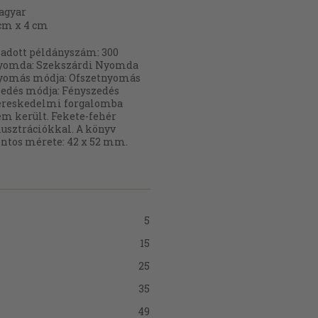
agyar
cm x 4 cm
adott példányszám: 300
yomda: Szekszárdi Nyomda
yomás módja: Ofszetnyomás
edés módja: Fényszedés
ereskedelmi forgalomba
m került. Fekete-fehér
lusztrációkkal. A könyv
ntos mérete: 42 x 52 mm.
5
15
25
35
49