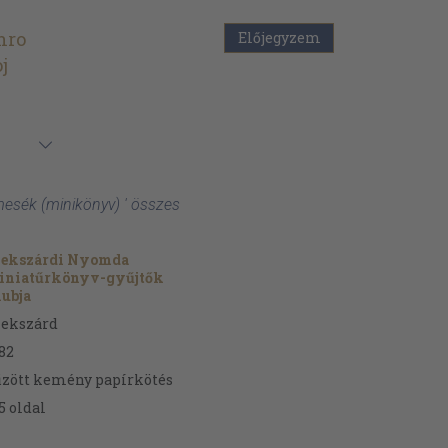
nro
Előjegyzem
j
mesék (minikönyv) ' összes
zekszárdi Nyomda
iniatűrkönyv-gyűjtők
ubja
zekszárd
82
zött kemény papírkötés
5
oldal