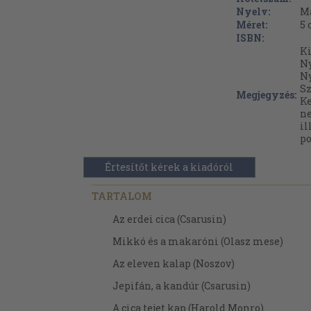
Nyelv:
M
Méret:
5 
ISBN:
Ki
N
N
Sz
Megjegyzés:
K
ne
il
po
Értesítőt kérek a kiadóról
TARTALOM
Az erdei cica (Csarusin)
Mikkó és a makaróni (Olasz mese)
Az eleven kalap (Noszov)
Jepifán, a kandúr (Csarusin)
A cica tejet kap (Harold Monro)