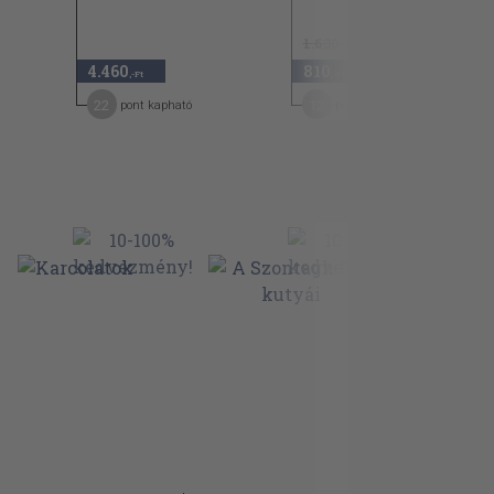
1.630 Ft
4.460
810
50
,-Ft
,-Ft
22
12
pont kapható
pont kapható