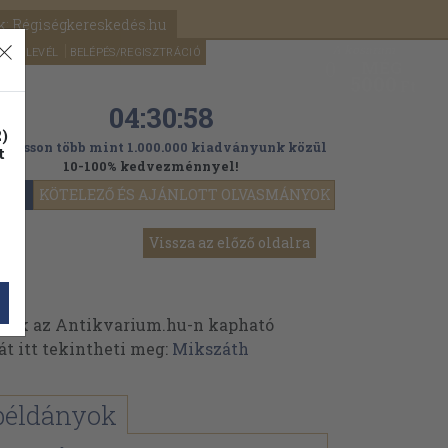
k: Régiségkereskedés.hu
A kosaram
HÍRLEVÉL
BELÉPÉS/REGISZTRÁCIÓ
MÉG
0
5000
Ft
04:30:56
)
ogasson több mint 1.000.000 kiadványunk közül
t
10-100% kedvezménnyel!
YOK
KÖTELEZŐ ÉS AJÁNLOTT OLVASMÁNYOK
Vissza az előző oldalra
ek az Antikvarium.hu-n kapható
át itt tekintheti meg:
Mikszáth
k
példányok