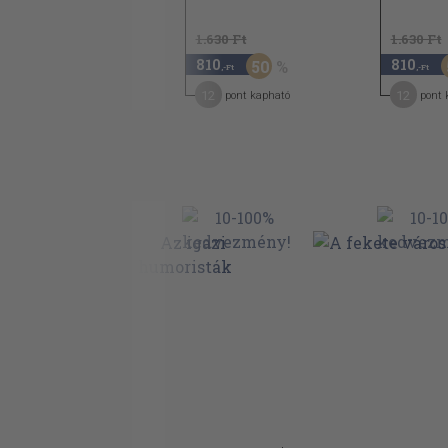
1959
A t. Házból (okt. 10.)
1.830 Ft
1.630 Ft
1.630 Ft
A t. Házból (okt. 12.)
730
810
810
60
50
,-Ft
,-Ft
,-Ft
A t. Házból (okt. 13.)
11
12
12
pont kapható
pont kapható
pont 
A t. Házból (okt. 14.)
A hét története (nov. 28.)
A t. Házból (dec. 3.)
A képviselői napidíjak
A t. Házból (dec. 15.)
A t. Házból (dec. 18.)
A t. Házból (dec. 19.)
Széchenyi és Matlekovits
Jegyzetek
Rövidítések
Bevezetés a jegyzetekhez