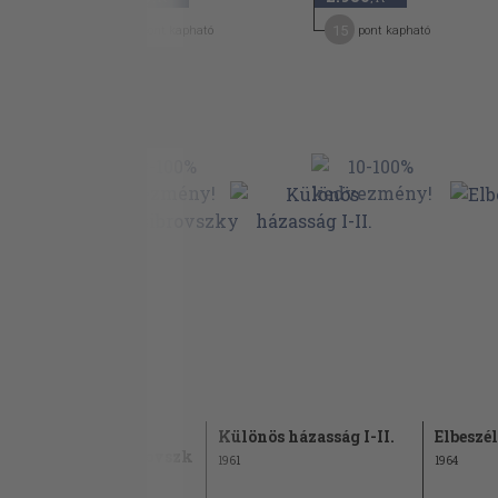
Opera az írói körben
37
15
pont kapható
pont kapható
Szegény cigányok
A költő neje
A szépprózai elbeszélés
A legnagyobb szélkakas
Tetszett már olvasni a »Pesti Hírlap«-ot
A tízforintos fiú
A pógár-gróf
Az új miniszter
Parlamenti karcolatok
A t. Házból (szept. 19.)
Országgyűlés
A vén
Különös házasság I-II.
Elbeszél
A mai ülés
gazember/Kozsibrovszky
1961
1964
üzletet köt
A t. Házból (okt. 1.)