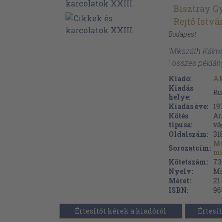
Bisztray G
Rejtő Istvá
Budapest
'Mikszáth Kálmá
' összes példán
Kiadó:
Ak
Kiadás
Bu
helye:
Kiadás éve:
19
Kötés
Ar
típusa:
vá
Oldalszám:
31
Mi
Sorozatcím:
m
Kötetszám:
73
Nyelv:
Ma
Méret:
21
ISBN:
96
Értesítőt kérek a kiadóról
Értesít