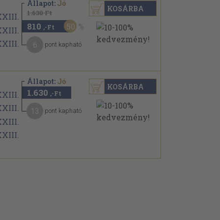
Állapot:
Jó
KOSÁRBA
1.630 Ft
810
50
,-Ft
6
pont kapható
Állapot:
Jó
KOSÁRBA
1.630
,-Ft
13
pont kapható