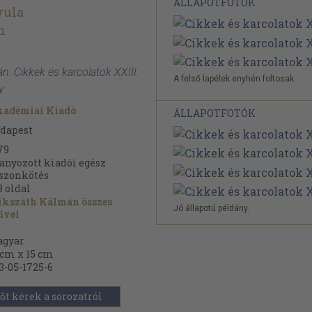
ÁLLAPOTFOTÓK
yula
n
n: Cikkek és karcolatok XXIII.
A felső lapélek enyhén foltosak.
y
adémiai Kiadó
ÁLLAPOTFOTÓK
dapest
79
anyozott kiadói egész
szonkötés
8
oldal
kszáth Kálmán összes
Jó állapotú példány.
űvei
gyar
 cm x 15 cm
3-05-1725-6
őt kérek a sorozatról