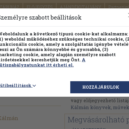
TÁRUHÁZ
ELŐJEGYZÉS
AJÁNDÉKUTALVÁNY
Partnerün
SZÁLLÍTÁS
SEGÍTSÉG
Személyre szabott beállítások
Részletes kereső
Témaköri fa
eboldalunk a következő típusú cookie-kat alkalmazza:
1) weboldal működéséhez szükséges technikai cookie, (2
Vál
unkcionális cookie, amely a szolgáltatás igénybe vételé
eszi az Ön számára könnyebbé és gyorsabbá, (3)
arketing cookie, amely alapján személyre szabott
PILLANATNYI ÁRAINK
FENNTARTHATÓ OLVASMÁN
irdetésekkel kereshetjük meg Önt.
A
ütiszabályzatunkat itt érheti el.
atok XXIII.
Mikszáth Kálmán
ütibeállítások
HOZZÁJÁRULOK
Mikszáth Kálmán művein
vagy előjegyezhető listáj
Kálmán könyvek, műve
Kálmán
Megvásárolható 