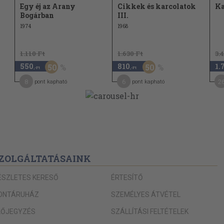
Egy éj az Arany
Cikkek és karcolatok
Ka
299
Bogárban
III.
315
1974
1968
1.110 Ft
1.630 Ft
3.
550
810
1.
50
50
,-Ft
,-Ft
8
6
2
pont kapható
pont kapható
ZOLGÁLTATÁSAINK
ÉSZLETES KERESŐ
ÉRTESÍTŐ
ONTÁRUHÁZ
SZEMÉLYES ÁTVÉTEL
LŐJEGYZÉS
SZÁLLÍTÁSI FELTÉTELEK