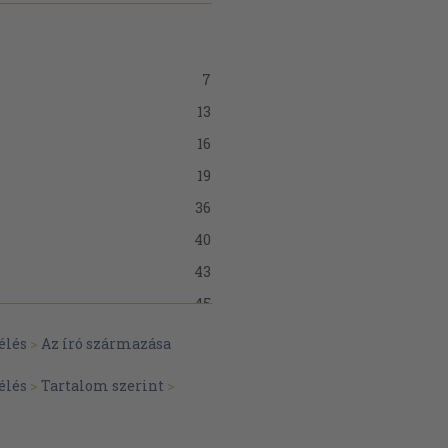
7
13
16
19
36
40
43
45
49
élés
>
Az író származása
52
élés
>
Tartalom szerint
>
55
57