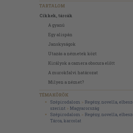
TARTALOM
Cikkek, tárcák
A gyanú
Egy alispán
Janskyságok
Utazás a németek közt
Királyok a camera obscura előtt
A murokfalvi határozat
Milyen a német?
Három ünnep
TÉMAKÖRÖK
A rubel
Szépirodalom
>
Regény, novella, elbesz
szerint
>
Magyarország
Az elmaradt toaszt
Szépirodalom
>
Regény, novella, elbesz
Az eső ellen
Tárca, karcolat
A budapesti ünnepek