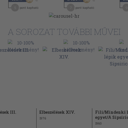
98
5
7
9
pont kapható
pont kapható
101
103
A SOROZAT TOVÁBBI MŰVEI
104
107
111
?
114
117
120
125
127
ések III.
Elbeszélések XIV.
Fili/Mindenki 
128
egyet/A Sipsiri
1976
130
1960