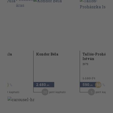
 Gyula
Kondor Béla
Tallós-Prohászk
István
1979
t
1.180 Ft
2.480
590
50
50
,-Ft
,-Ft
20
5
pont kapható
pont kapható
pont kapható