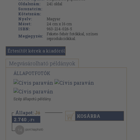
Oldalszám:
241
oldal
Sorozatcím:
Kötetszám:
Nyelv:
Magyar
Méret:
24 cm x 16 cm
ISBN:
963-214-026-5
Fekete-fehér fotókkal, színes
Megjegyzés:
reprodukciókkal.
Értesítőt kérek a kiadóról
Megvásárolható példányok
ÁLLAPOTFOTÓK
Szép állapotú példány.
Állapot:
Jó
KOSÁRBA
2.740
,-Ft
14
pont kapható