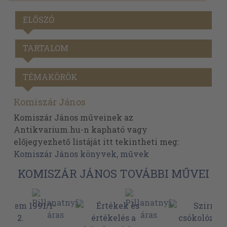
ELŐSZÓ
TARTALOM
TÉMAKÖRÖK
Komiszár János
Komiszár János műveinek az
Antikvarium.hu-n kapható vagy
előjegyezhető listáját itt tekintheti meg:
Komiszár János könyvek, művek
KOMISZÁR JÁNOS TOVÁBBI MŰVEI