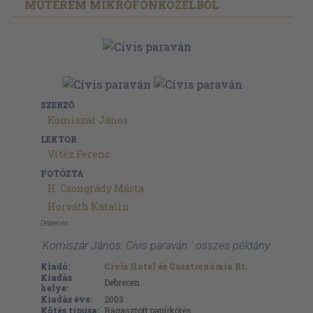
MŰTEREM MIKROFONKÖZELBŐL
SZERZŐ
Komiszár János
LEKTOR
Vitéz Ferenc
FOTÓZTA
H. Csongrády Márta
Horváth Katalin
Debrecen
'Komiszár János: Cívis paraván ' összes példány
Kiadó:
Cívis Hotel és Gasztronómia Rt.
Kiadás
Debrecen
helye:
Kiadás éve:
2003
Kötés típusa:
Ragasztott papírkötés