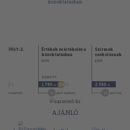
em 1991/1-2.
Értékek és értékelés a
Szirmok
közoktatásban
csókolóznak...
2006
2003
Ft
3.480 Ft
1.740
2.540
50
50
,-Ft
,-Ft
3
9
13
pont kapható
pont kapható
pont kapható
AJÁNLÓ