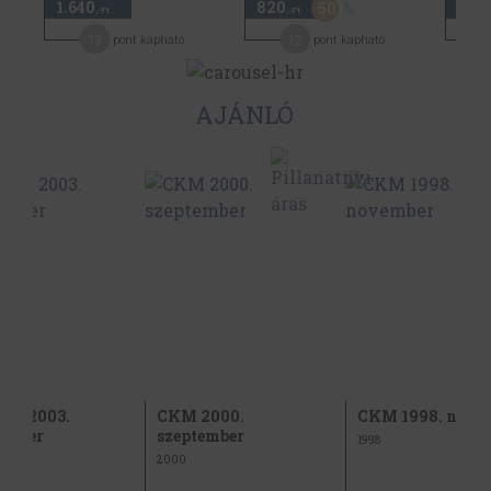
1.640
820
1.64
50
,-Ft
,-Ft
13
12
pont kapható
pont kapható
AJÁNLÓ
oy 2003.
CKM 2000.
CKM 1998. nove
ember
szeptember
1998
2000