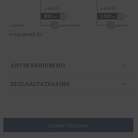
1.640 Ft
1.640 Ft
820
1.310
50
20
-Ft
,-Ft
,-Ft
6
12
7
pont kapható
pont kapható
pont kapható
ANTIKVÁRIUM.HU
SZOLGÁLTATÁSAINK
ELÉRHETŐSÉGEINK