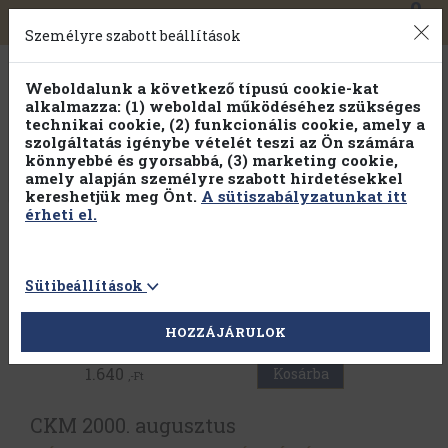
0
Toggle
Főmenü
Könyveink
navigation
Felnőtt tartalom
Személyre szabott beállítások
Weboldalunk a következő típusú cookie-kat
Elmúlt már 18 éves?
alkalmazza: (1) weboldal működéséhez szükséges
technikai cookie, (2) funkcionális cookie, amely a
szolgáltatás igénybe vételét teszi az Ön számára
könnyebbé és gyorsabbá, (3) marketing cookie,
Igen
Nem
amely alapján személyre szabott hirdetésekkel
kereshetjük meg Önt.
A sütiszabályzatunkat itt
érheti el.
Sütibeállítások
Vissza az előző oldalra
HOZZÁJÁRULOK
1.640
Kosárba
,-Ft
CKM 2000. augusztus