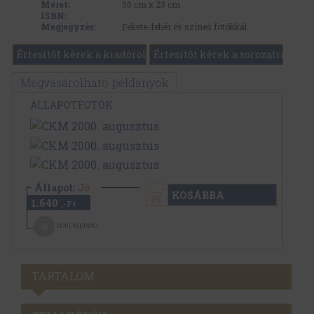
Méret:
30 cm x 23 cm
ISBN:
Megjegyzés:
Fekete-fehér és színes fotókkal.
Értesítőt kérek a kiadóról
Értesítőt kérek a sorozatról
Megvásárolható példányok
ÁLLAPOTFOTÓK
Állapot:
Jó
KOSÁRBA
1.640
,-Ft
8
pont kapható
TARTALOM