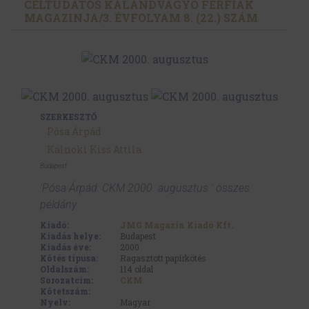
CÉLTUDATOS KALANDVÁGYÓ FÉRFIAK
MAGAZINJA/
3. ÉVFOLYAM 8. (22.) SZÁM
SZERKESZTŐ
Pósa Árpád
Kálnoki Kiss Attila
Budapest
'Pósa Árpád: CKM 2000. augusztus ' összes
példány
Kiadó:
JMG Magazin Kiadó Kft.
Kiadás helye:
Budapest
Kiadás éve:
2000
Kötés típusa:
Ragasztott papírkötés
Oldalszám:
114
oldal
Sorozatcím:
CKM
Kötetszám:
Nyelv:
Magyar