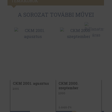
TÉMAKÖRÖK
A SOROZAT TOVÁBBI MŰVEI
r
CKM 2001. agusztus
CKM 2000.
CKM
szeptember
2001
1999
2000
1.640 Ft