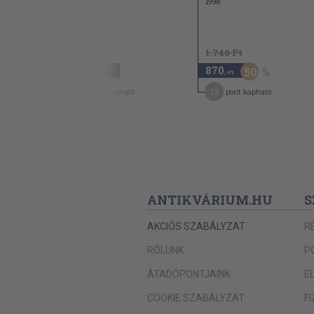
1999
1998
1.740 Ft
2.980
870
50
,-Ft
,-Ft
27
13
pont kapható
pont kapható
ANTIKVÁRIUM.HU
S
AKCIÓS SZABÁLYZAT
R
RÓLUNK
P
ÁTADÓPONTJAINK
E
COOKIE SZABÁLYZAT
F