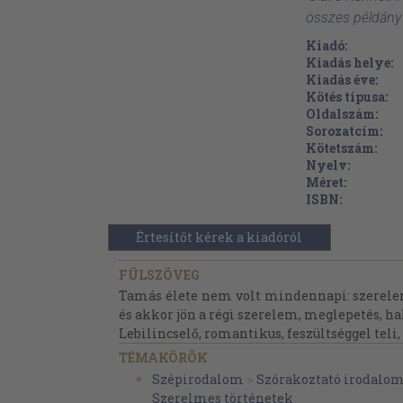
összes példány
Kiadó:
Kiadás helye:
Kiadás éve:
Kötés típusa:
Oldalszám:
Sorozatcím:
Kötetszám:
Nyelv:
Méret:
ISBN:
Értesítőt kérek a kiadóról
FÜLSZÖVEG
Tamás élete nem volt mindennapi: szerelem, 
és akkor jön a régi szerelem, meglepetés, hal
Lebilincselő, romantikus, feszültséggel teli,
TÉMAKÖRÖK
Szépirodalom
>
Szórakoztató irodalo
Szerelmes történetek