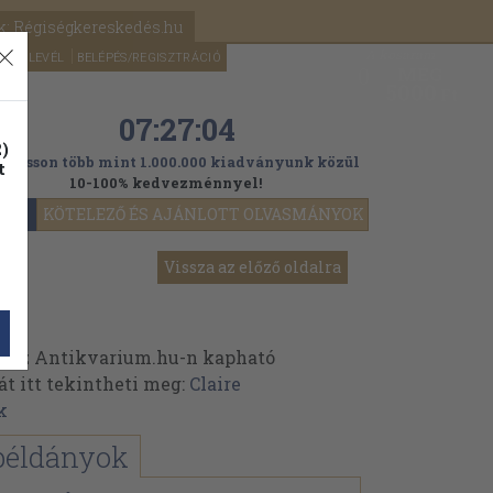
k: Régiségkereskedés.hu
A kosaram
HÍRLEVÉL
BELÉPÉS/REGISZTRÁCIÓ
MÉG
0
5000
Ft
07:27:02
)
ogasson több mint 1.000.000 kiadványunk közül
t
10-100% kedvezménnyel!
YOK
KÖTELEZŐ ÉS AJÁNLOTT OLVASMÁNYOK
Vissza az előző oldalra
k az Antikvarium.hu-n kapható
át itt tekintheti meg:
Claire
k
példányok