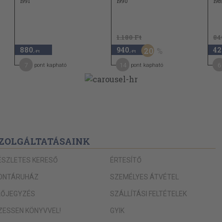
1991
1990
198
1.180 Ft
84
880
940
42
20
,-Ft
,-Ft
7
14
6
pont kapható
pont kapható
ZOLGÁLTATÁSAINK
ÉSZLETES KERESŐ
ÉRTESÍTŐ
ONTÁRUHÁZ
SZEMÉLYES ÁTVÉTEL
LŐJEGYZÉS
SZÁLLÍTÁSI FELTÉTELEK
IZESSEN KÖNYVVEL!
GYIK