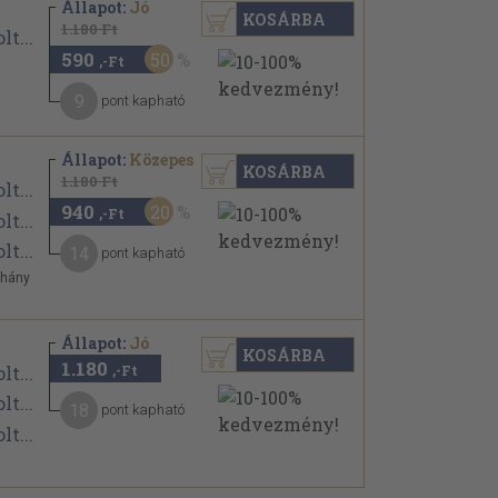
Állapot:
Jó
KOSÁRBA
1.180 Ft
590
50
,-Ft
9
pont kapható
Állapot:
Közepes
KOSÁRBA
1.180 Ft
940
20
,-Ft
14
pont kapható
éhány
Állapot:
Jó
KOSÁRBA
1.180
,-Ft
18
pont kapható