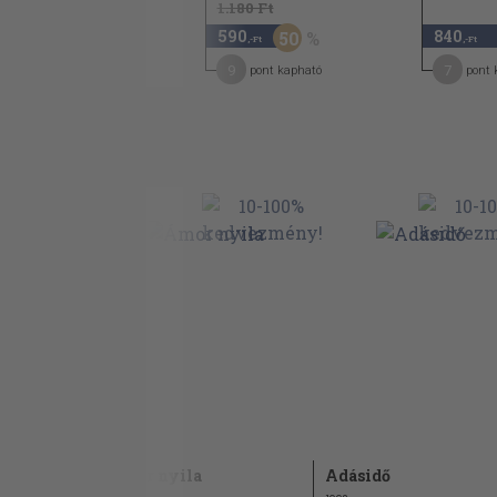
960 Ft
1.180 Ft
480
590
840
50
50
,-Ft
,-Ft
,-Ft
7
9
7
pont kapható
pont kapható
pont 
Ámor nyila
Adásidő