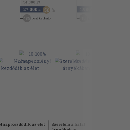
54.000 Ft
27.000
1.980
50
,-Ft
,-Ft
135
10
pont kapható
pont kapható
lnap kezdődik az élet
Szerelem a halál
Halálos h
árnyékában