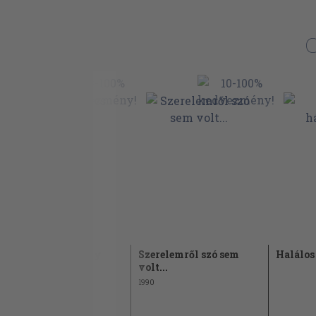
A hermelines hölgy
Szerelemről szó sem
Halálos
volt...
1990
1990