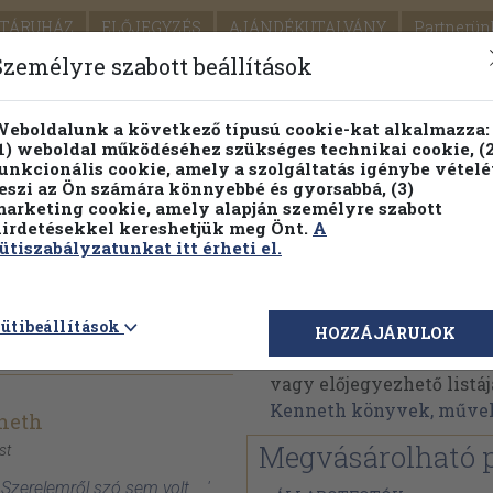
TÁRUHÁZ
ELŐJEGYZÉS
AJÁNDÉKUTALVÁNY
Partnerün
SZÁLLÍTÁS
SEGÍTSÉG
Személyre szabott beállítások
Részletes kereső
Témaköri fa
eboldalunk a következő típusú cookie-kat alkalmazza:
1) weboldal működéséhez szükséges technikai cookie, (2
Vál
unkcionális cookie, amely a szolgáltatás igénybe vételé
eszi az Ön számára könnyebbé és gyorsabbá, (3)
arketing cookie, amely alapján személyre szabott
PILLANATNYI ÁRAINK
FENNTARTHATÓ OLVASMÁN
irdetésekkel kereshetjük meg Önt.
A
ütiszabályzatunkat itt érheti el.
em volt...
Claire Kenneth
ütibeállítások
HOZZÁJÁRULOK
Claire Kenneth műveine
vagy előjegyezhető listáj
Kenneth könyvek, műve
neth
Megvásárolható 
st
 Szerelemről szó sem volt... '