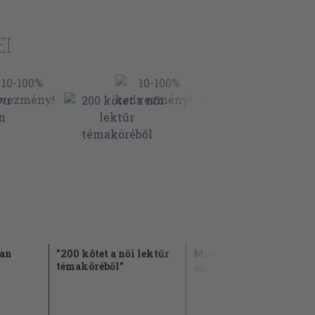
I
an
"200 kötet a női lektűr
Minden tavasz végetér..
témaköréből"
1982