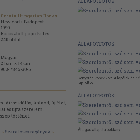
ÁLLAPOTFOTÓK
Corvin Hungarian Books
New York-Budapest
1990
Ragasztott papírkötés
240
oldal
ÁLLAPOTFOTÓK
Magyar
21 cm x 14 cm
963-7845-30-5
Könyvtári könyv volt. A lapélek és n
lap foltos.
ÁLLAPOTFOTÓK
disszidálás, kaland, új élet,
ál és újra szerelem.
 szép történet.
Átlagos állapotú példány.
m
>
Szerelmes regények
>