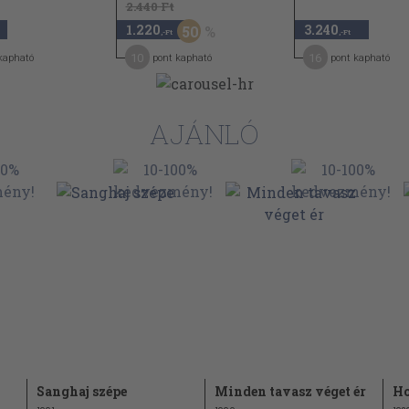
2.440 Ft
1.220
3.240
50
,-Ft
,-Ft
10
16
kapható
pont kapható
pont kapható
AJÁNLÓ
Sanghaj szépe
Minden tavasz véget ér
Ho