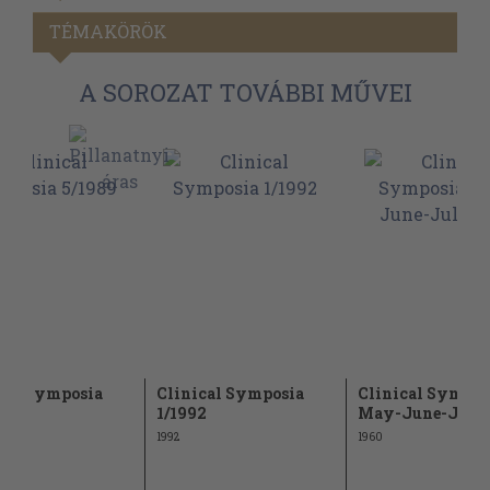
TÉMAKÖRÖK
A SOROZAT TOVÁBBI MŰVEI
cal Symposia
Clinical Symposia
Clinical Sympos
9
1/1992
May-June-July 
1992
1960