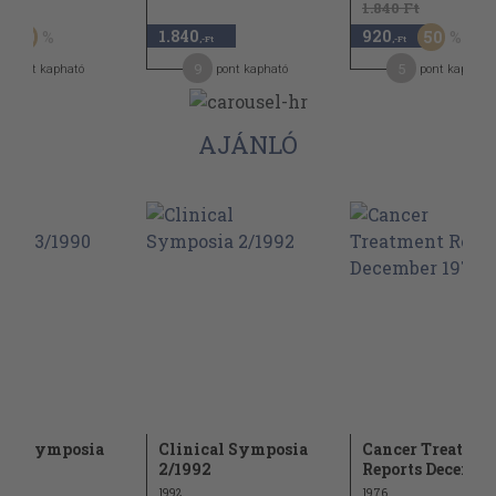
Ft
1.840 Ft
1.840
920
50
50
,-Ft
,-Ft
9
5
pont kapható
pont kapható
pont kapható
AJÁNLÓ
cal Symposia
Clinical Symposia
Cancer Treatmen
0
2/1992
Reports Decembe
1992
1976