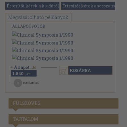
Értesítőt kérek a kiadóról
Értesítőt kérek a sorozatról
Megvásárolható példányok
ÁLLAPOTFOTÓK
Állapot:
Jó
KOSÁRBA
1.840
,-Ft
9
pont kapható
FÜLSZÖVEG
TARTALOM