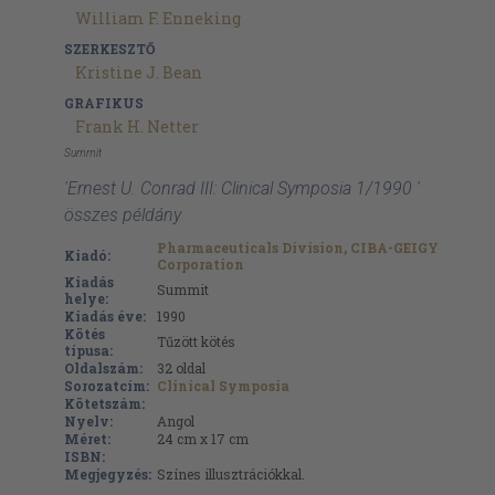
William F. Enneking
SZERKESZTŐ
Kristine J. Bean
GRAFIKUS
Frank H. Netter
Summit
'Ernest U. Conrad III: Clinical Symposia 1/1990 '
összes példány
Pharmaceuticals Division, CIBA-GEIGY
Kiadó:
Corporation
Kiadás
Summit
helye:
Kiadás éve:
1990
Kötés
Tűzött kötés
típusa:
Oldalszám:
32
oldal
Sorozatcím:
Clinical Symposia
Kötetszám:
Nyelv:
Angol
Méret:
24 cm x 17 cm
ISBN:
Megjegyzés:
Színes illusztrációkkal.