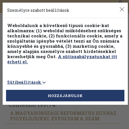
0
Toggle
Főmenü
Könyveink
navigation
Személyre szabott beállítások
Weboldalunk a következő típusú cookie-kat
alkalmazza: (1) weboldal működéséhez szükséges
technikai cookie, (2) funkcionális cookie, amely a
szolgáltatás igénybe vételét teszi az Ön számára
könnyebbé és gyorsabbá, (3) marketing cookie,
amely alapján személyre szabott hirdetésekkel
kereshetjük meg Önt.
A sütiszabályzatunkat itt
érheti el.
Sütibeállítások
Vissza az előző oldalra
Válasszon példányt
HOZZÁJÁRULOK
Confessio 1997/
4.
A MAGYARORSZÁGI REFORMÁTUS EGYHÁZ
FIGYELŐJE/
XXI. ÉVFOLYAM 4. SZÁM