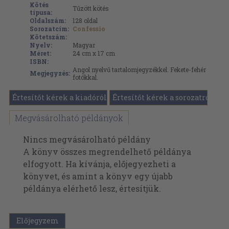
Kötés
Tűzött kötés
típusa:
Oldalszám:
128
oldal
Sorozatcím:
Confessio
Kötetszám:
Nyelv:
Magyar
Méret:
24 cm x 17 cm
ISBN:
Angol nyelvű tartalomjegyzékkel. Fekete-fehér
Megjegyzés:
fotókkal.
Értesítőt kérek a kiadóról
Értesítőt kérek a sorozatról
Megvásárolható példányok
Nincs megvásárolható példány
A könyv összes megrendelhető példánya
elfogyott. Ha kívánja, előjegyezheti a
könyvet, és amint a könyv egy újabb
példánya elérhető lesz, értesítjük.
Előjegyzem