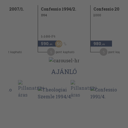
ssio 2007/1.
Confessio 1994/2.
Confessio 2000/2
1994
2000
1.180 Ft
590
980
50
,-Ft
,-Ft
5
5
pont kapható
pont kapható
pont kapható
AJÁNLÓ