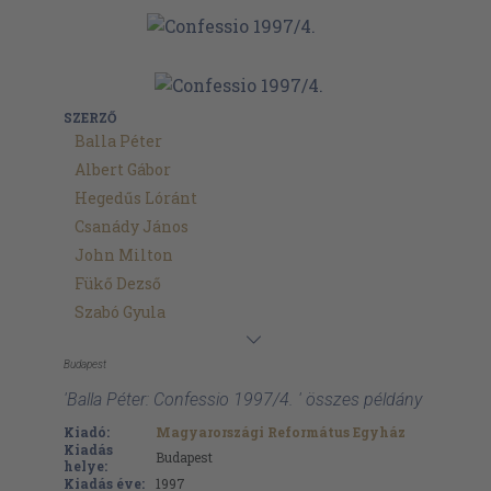
SZERZŐ
Balla Péter
Albert Gábor
Hegedűs Lóránt
Csanády János
John Milton
Fükő Dezső
Szabó Gyula
Budapest
'Balla Péter: Confessio 1997/4. ' összes példány
Kiadó:
Magyarországi Református Egyház
Kiadás
Budapest
helye:
Kiadás éve:
1997