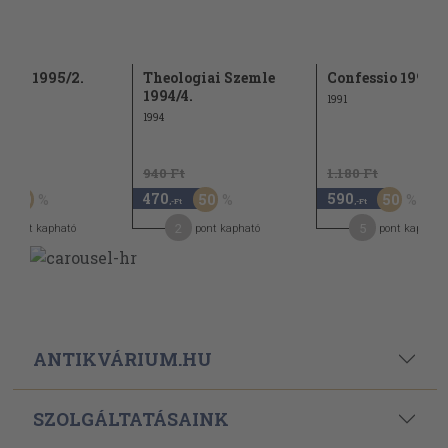
ssio 1995/2.
Theologiai Szemle
Confessio 1991/4
1994/4.
1991
1994
Ft
940 Ft
1.180 Ft
470
590
50
50
50
,-Ft
,-Ft
2
5
pont kapható
pont kapható
pont kapható
ANTIKVÁRIUM.HU
SZOLGÁLTATÁSAINK