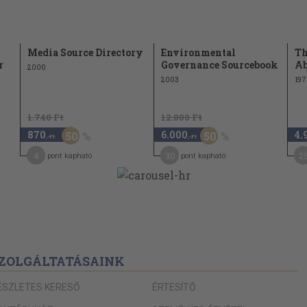
Media Source Directory
Environmental
Th
r
Governance Sourcebook
Ab
2000
2003
197
1.740 Ft
12.000 Ft
870
6.000
4.
50
50
,-Ft
,-Ft
4
30
2
pont kapható
pont kapható
ZOLGÁLTATÁSAINK
ÉSZLETES KERESŐ
ÉRTESÍTŐ