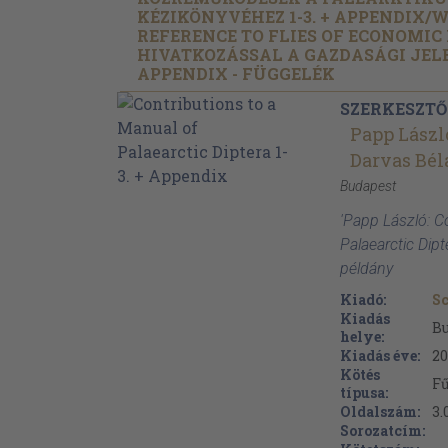
KÉZIKÖNYVÉHEZ 1-3. + APPENDIX/
W
REFERENCE TO FLIES OF ECONOMIC
HIVATKOZÁSSAL A GAZDASÁGI JEL
APPENDIX - FÜGGELÉK
SZERKESZTŐ
Papp Lászl
Darvas Bél
Budapest
'Papp László: C
Palaearctic Dip
példány
Kiadó:
Sc
Kiadás
B
helye:
Kiadás éve:
20
Kötés
F
típusa:
Oldalszám:
3.
Sorozatcím: