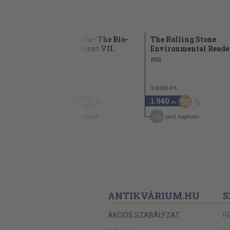
blic
Biopolitics - The Bio-
The Rolling Stone
 in
Environment VII.
Environmental Reade
l...
1999
1992
5.340 Ft
3.880 Ft
2.670
1.940
50
50
,-Ft
,-Ft
13
16
pont kapható
pont kapható
ANTIKVÁRIUM.HU
S
AKCIÓS SZABÁLYZAT
R