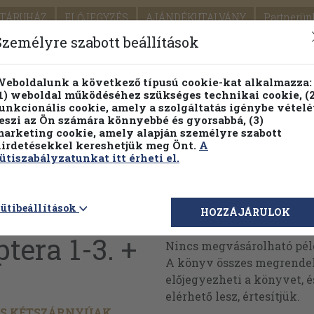
TÁRUHÁZ
ELŐJEGYZÉS
AJÁNDÉKUTALVÁNY
Partnerün
SZÁLLÍTÁS
SEGÍTSÉG
Személyre szabott beállítások
1.
Részletes kereső
Témaköri fa
eboldalunk a következő típusú cookie-kat alkalmazza:
1) weboldal működéséhez szükséges technikai cookie, (2
KIADV
unkcionális cookie, amely a szolgáltatás igénybe vételé
LEGNA
eszi az Ön számára könnyebbé és gyorsabbá, (3)
arketing cookie, amely alapján személyre szabott
PILLANATNYI ÁRAINK
FENNTARTHATÓ OLVASMÁN
irdetésekkel kereshetjük meg Önt.
A
ütiszabályzatunkat itt érheti el.
 a Manual
ütibeállítások
Megvásárolható 
HOZZÁJÁRULOK
ptera 1-3. +
Nincs megvásárolható pé
A könyv összes megrendelh
előjegyezheti a könyvet, 
elérhető lesz, értesítjük.
US KÉTSZÁRNYÚAK