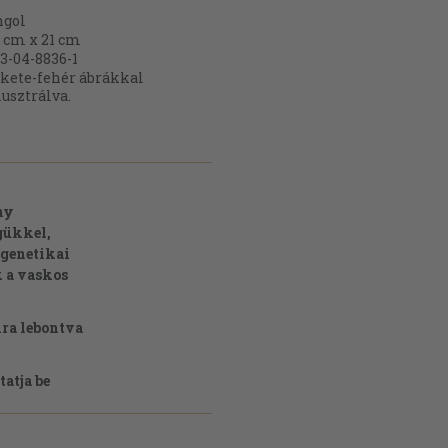
ngol
 cm x 21 cm
3-04-8836-1
kete-fehér ábrákkal
lusztrálva.
ny
gükkel,
 genetikai
 a vaskos
ra lebontva
atja be