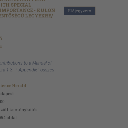
ITH SPECIAL
 IMPORTANCE - KÜLÖN
Előjegyzem
ENTŐSÉGŰ LEGYEKRE/
ó
a
ontributions to a Manual of
tera 1-3. + Appendix ' összes
ience Herald
udapest
00
űzött keménykötés
054
oldal