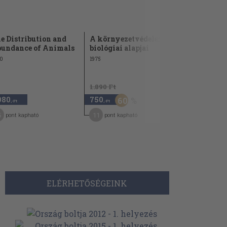
e Distribution and
A környezetvédelem
Gyula, az 
undance of Animals
biológiai alapjai
kisváros
0
1975
2009
1.890 Ft
2.480 Ft
980
750
1.240
60
5
,-Ft
,-Ft
,-Ft
5
11
10
pont kapható
pont kapható
pont kap
ELÉRHETŐSÉGEINK