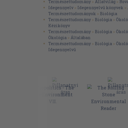
Természettudomány
>
Állatvilág
>
Rov
Idegennyelv
>
Idegennyelvű könyvek
>
Természettudományok
>
Biológia
Természettudomány
>
Biológia
>
Ökoló
Kézikönyv
Természettudomány
>
Biológia
>
Ökoló
Ökológia
>
Általában
Természettudomány
>
Biológia
>
Ökoló
Idegennyelvű