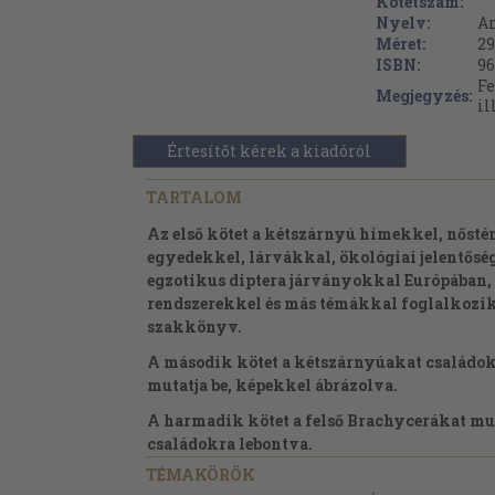
Kötetszám:
Nyelv:
A
Méret:
29
ISBN:
96
Fe
Megjegyzés:
il
Értesítőt kérek a kiadóról
TARTALOM
Az első kötet a kétszárnyú hímekkel, nősté
egyedekkel, lárvákkal, ökológiai jelentősé
egzotikus diptera járványokkal Európában,
rendszerekkel és más témákkal foglalkozik
szakkönyv.
A második kötet a kétszárnyúakat családok
mutatja be, képekkel ábrázolva.
A harmadik kötet a felső Brachycerákat mut
családokra lebontva.
TÉMAKÖRÖK