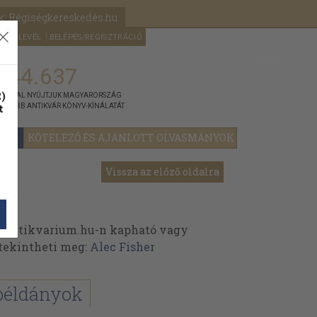
k: Régiségkereskedés.hu
A kosaram
HÍRLEVÉL
BELÉPÉS/REGISZTRÁCIÓ
MÉG
0
5000
Ft
144.637
)
ÁNNYAL NYÚJTJUK MAGYARORSZÁG
t
GYOBB ANTIKVÁR KÖNYV-KÍNÁLATÁT
YOK
KÖTELEZŐ ÉS AJÁNLOTT OLVASMÁNYOK
Vissza az előző oldalra
z Antikvarium.hu-n kapható vagy
t tekintheti meg:
Alec Fisher
példányok