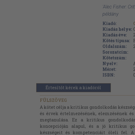
'Alec Fisher: Cri
példány
Kiadó:
Kiadás helye:
Kiadás éve:
Kötés típusa:
Oldalszám:
Sorozatcím:
Kötetszám:
Nyelv:
Méret:
ISBN:
Értesítőt kérek a kiadóról
FÜLSZÖVEG
A kötet célja a kritikus gondolkodás készsé
és érvek értelmezésének, elemzésének és
megtanulása. Ez a kritikus gondolkodá
koncepcióján alapul, és a jó kritikus 
készségeit és kompetenciáit öleli fel. A