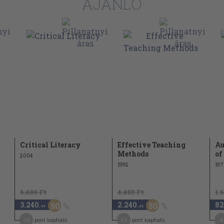
AJÁNLÓ
Critical Literacy
Effective Teaching
Au
Methods
of
2004
1992
197
6.480 Ft
4.480 Ft
1.
3.240
2.240
82
50
50
,-Ft
,-Ft
16
11
4
pont kapható
pont kapható