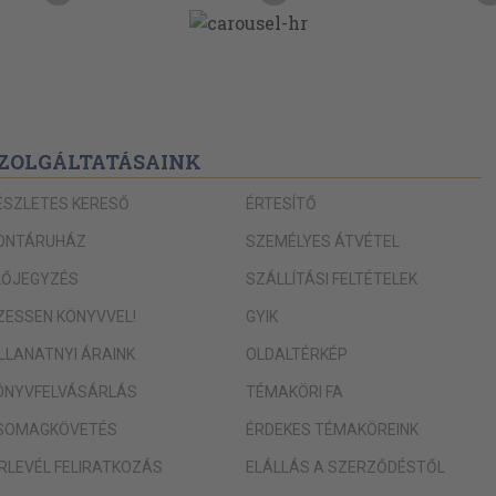
ZOLGÁLTATÁSAINK
ÉSZLETES KERESŐ
ÉRTESÍTŐ
ONTÁRUHÁZ
SZEMÉLYES ÁTVÉTEL
LŐJEGYZÉS
SZÁLLÍTÁSI FELTÉTELEK
IZESSEN KÖNYVVEL!
GYIK
ILLANATNYI ÁRAINK
OLDALTÉRKÉP
ÖNYVFELVÁSÁRLÁS
TÉMAKÖRI FA
SOMAGKÖVETÉS
ÉRDEKES TÉMAKÖREINK
ÍRLEVÉL FELIRATKOZÁS
ELÁLLÁS A SZERZŐDÉSTŐL