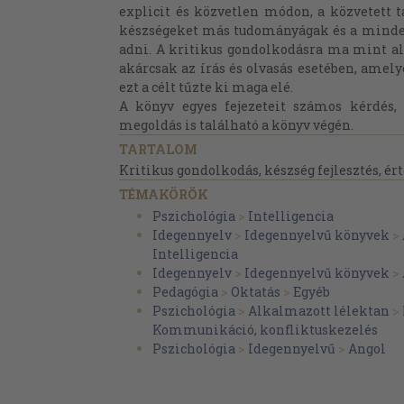
explicit és közvetlen módon, a közvetett ta
készségeket más tudományágak és a mindenn
adni. A kritikus gondolkodásra ma mint al
akárcsak az írás és olvasás esetében, amely
ezt a célt tűzte ki maga elé.
A könyv egyes fejezeteit számos kérdés, 
megoldás is található a könyv végén.
TARTALOM
Kritikus gondolkodás, készség fejlesztés, ér
TÉMAKÖRÖK
Pszichológia
>
Intelligencia
Idegennyelv
>
Idegennyelvű könyvek
>
Intelligencia
Idegennyelv
>
Idegennyelvű könyvek
>
Pedagógia
>
Oktatás
>
Egyéb
Pszichológia
>
Alkalmazott lélektan
>
Kommunikáció, konfliktuskezelés
Pszichológia
>
Idegennyelvű
>
Angol