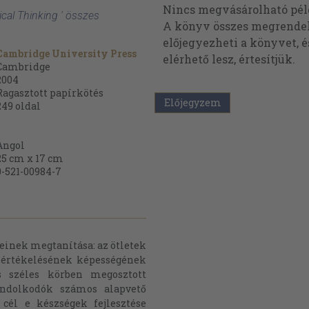
Nincs megvásárolható pé
tical Thinking ' összes
A könyv összes megrendelh
előjegyezheti a könyvet, 
Cambridge University Press
elérhető lesz, értesítjük.
Cambridge
2004
Ragasztott papírkötés
Előjegyzem
249
oldal
Angol
25 cm x 17 cm
0-521-00984-7
geinek megtanítása: az ötletek
 értékelésének képességének
s széles körben megosztott
gondolkodók számos alapvető
 cél e készségek fejlesztése