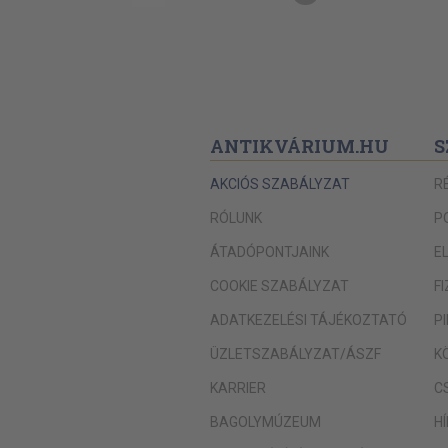
ANTIKVÁRIUM.HU
S
AKCIÓS SZABÁLYZAT
R
RÓLUNK
P
ÁTADÓPONTJAINK
E
COOKIE SZABÁLYZAT
F
ADATKEZELÉSI TÁJÉKOZTATÓ
P
ÜZLETSZABÁLYZAT/ÁSZF
K
KARRIER
C
BAGOLYMÚZEUM
H