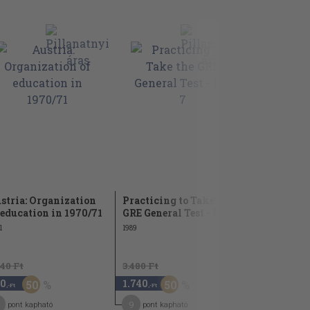
stria: Organization
Practicing to Take the
Adult Tra
 education in 1970/71
GRE General Test - No. 7
Componen
1
1989
1997
640 Ft
3.480 Ft
2.340 Ft
0
1.740
1.170
50
50
5
,-Ft
,-Ft
,-Ft
9
9
pont kapható
pont kapható
pont kap