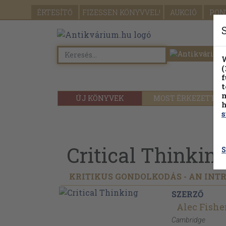
ÉRTESÍTŐ
FIZESSEN
KÖNYVVEL!
AUKCIÓ
PON
W
(
f
t
m
ÚJ KÖNYVEK
MOST ÉRKEZETT
h
s
Critical Thinkin
S
KRITIKUS GONDOLKODÁS - AN INT
SZERZŐ
Alec Fishe
Cambridge