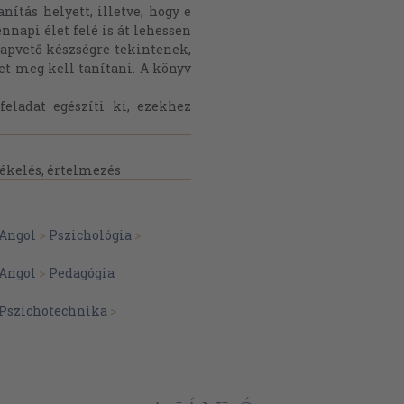
nítás helyett, illetve, hogy e
api élet felé is át lehessen
apvető készségre tekintenek,
et meg kell tanítani. A könyv
feladat egészíti ki, ezekhez
tékelés, értelmezés
Angol
>
Pszichológia
>
Angol
>
Pedagógia
Pszichotechnika
>