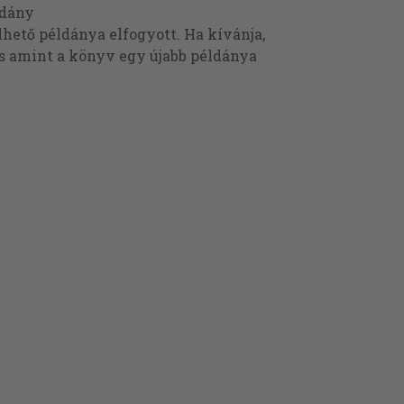
ldány
ető példánya elfogyott. Ha kívánja,
és amint a könyv egy újabb példánya