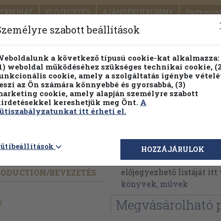
TÁRUHÁZ
ELŐJEGYZÉS
AJÁNDÉKUTALVÁNY
Partnerün
SZÁLLÍTÁS
SEGÍTSÉG
Személyre szabott beállítások
1.
Részletes kereső
Témaköri fa
eboldalunk a következő típusú cookie-kat alkalmazza:
1) weboldal működéséhez szükséges technikai cookie, (2
KIADV
unkcionális cookie, amely a szolgáltatás igénybe vételé
LEGNA
eszi az Ön számára könnyebbé és gyorsabbá, (3)
arketing cookie, amely alapján személyre szabott
PILLANATNYI ÁRAINK
FENNTARTHATÓ OLVASMÁN
irdetésekkel kereshetjük meg Önt.
A
ütiszabályzatunkat itt érheti el.
g
Alec Fisher
ütibeállítások
HOZZÁJÁRULOK
Alec Fisher műveinek a
előjegyezhető listáját it
RODUCTION/
BEVEZETÉS
könyvek, művek
r
Megvásárolható 