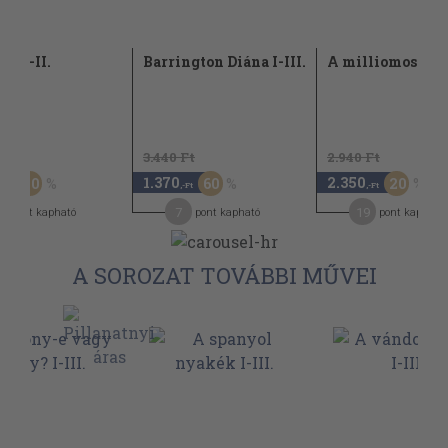
ik I-II.
Barrington Diána I-III.
A milliomos I-III
Ft
3.440 Ft
2.940 Ft
1.370
2.350
50
60
20
,-Ft
,-Ft
,-Ft
1
7
19
pont kapható
pont kapható
pont kapható
A SOROZAT TOVÁBBI MŰVEI