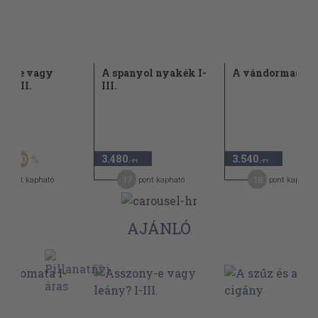
ony-e vagy
A spanyol nyakék I-
A vándormadár I-
 I-III.
III.
Ft
3.480
3.540
50
,-Ft
,-Ft
,-Ft
9
17
18
pont kapható
pont kapható
pont kapható
AJÁNLÓ