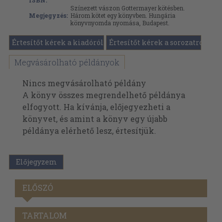
ISBN:
Színezett vászon Gottermayer kötésben.
Megjegyzés:
Három kötet egy könyvben. Hungária
könyvnyomda nyomása, Budapest.
Értesítőt kérek a kiadóról
Értesítőt kérek a sorozatról
Megvásárolható példányok
Nincs megvásárolható példány
A könyv összes megrendelhető példánya
elfogyott. Ha kívánja, előjegyezheti a
könyvet, és amint a könyv egy újabb
példánya elérhető lesz, értesítjük.
Előjegyzem
ELŐSZÓ
TARTALOM