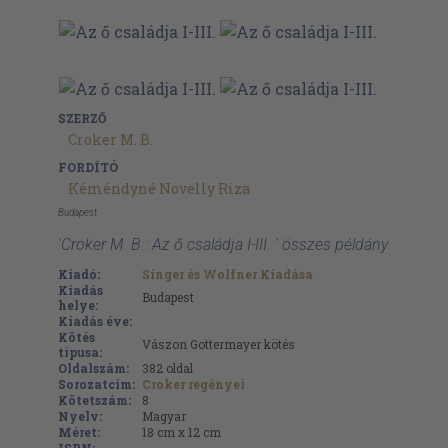
SZERZŐ
Croker M. B.
FORDÍTÓ
Kéméndyné Novelly Riza
Budapest
'Croker M. B.: Az ő családja I-III. ' összes példány
Kiadó:
Singer és Wolfner Kiadása
Kiadás
Budapest
helye:
Kiadás éve:
Kötés
Vászon Gottermayer kötés
típusa:
Oldalszám:
382
oldal
Sorozatcím:
Croker regényei
Kötetszám:
8
Nyelv:
Magyar
Méret:
18 cm x 12 cm