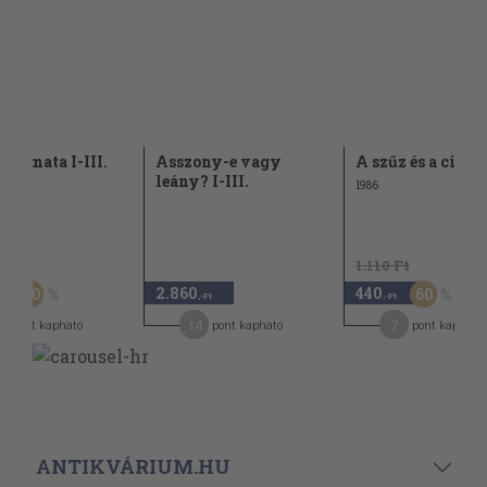
iplomata I-III.
Asszony-e vagy
A szűz és a cigá
leány? I-III.
1986
Ft
1.110 Ft
2.860
440
50
60
,-Ft
,-Ft
,-Ft
0
14
7
pont kapható
pont kapható
pont kapható
ANTIKVÁRIUM.HU