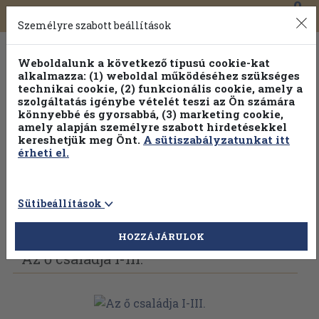
0
Toggle
Főmenü
Könyveink
navigation
Személyre szabott beállítások
Weboldalunk a következő típusú cookie-kat
alkalmazza: (1) weboldal működéséhez szükséges
technikai cookie, (2) funkcionális cookie, amely a
szolgáltatás igénybe vételét teszi az Ön számára
könnyebbé és gyorsabbá, (3) marketing cookie,
Válogasson több mint 30 000 kötet közül
amely alapján személyre szabott hirdetésekkel
Hobbi témakörökben
20% kedvezménnyel!
kereshetjük meg Önt.
A sütiszabályzatunkat itt
érheti el.
Sütibeállítások
Vissza az előző oldalra
Válasszon példányt
HOZZÁJÁRULOK
Az ő családja I-III.