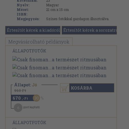
Kötetszám:
23
Nyelv:
Magyar
Méret:
21 cm x 15 cm
ISBN:
Megjegyzés:
Színes fotókkal gazdagon illusztrálva.
Értesítőt kérek a kiadóról
Értesítőt kérek a sorozatról
Megvásárolható példányok
ÁLLAPOTFOTÓK
Állapot:
Jó
KOSÁRBA
960 Ft
670
30
,-Ft
6
pont kapható
ÁLLAPOTFOTÓK