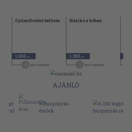
Gyümölcsöző befőzés
Házikó a hóban
Kar
ban
1.650
1.380
880
,-Ft
,-Ft
13
7
pont kapható
pont kapható
AJÁNLÓ