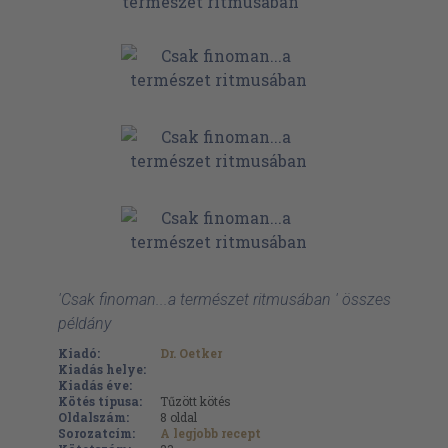
'Csak finoman...a természet ritmusában ' összes
példány
Kiadó:
Dr. Oetker
Kiadás helye:
Kiadás éve:
Kötés típusa:
Tűzött kötés
Oldalszám:
8
oldal
Sorozatcím:
A legjobb recept