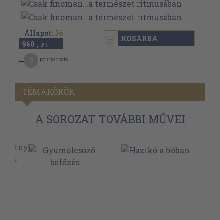
Állapot:
Jó
KOSÁRBA
960
,-Ft
9
pont kapható
TÉMAKÖRÖK
A SOROZAT TOVÁBBI MŰVEI