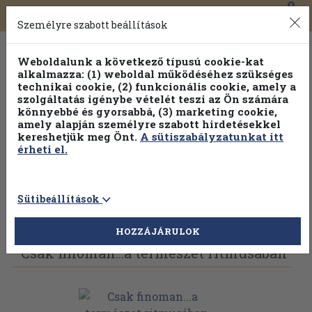
0
Toggle
Főmenü
Könyveink
navigation
Személyre szabott beállítások
Weboldalunk a következő típusú cookie-kat
alkalmazza: (1) weboldal működéséhez szükséges
technikai cookie, (2) funkcionális cookie, amely a
szolgáltatás igénybe vételét teszi az Ön számára
könnyebbé és gyorsabbá, (3) marketing cookie,
amely alapján személyre szabott hirdetésekkel
kereshetjük meg Önt.
A sütiszabályzatunkat itt
érheti el.
Sütibeállítások
Vissza az előző oldalra
Válasszon példányt
HOZZÁJÁRULOK
Csak finoman...a természet ritmusában