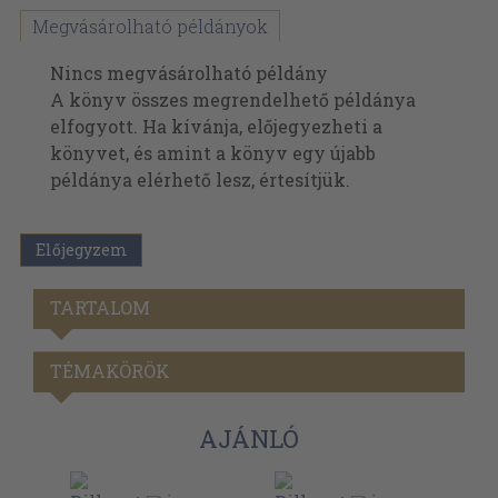
Megvásárolható példányok
Nincs megvásárolható példány
A könyv összes megrendelhető példánya
elfogyott. Ha kívánja, előjegyezheti a
könyvet, és amint a könyv egy újabb
példánya elérhető lesz, értesítjük.
Előjegyzem
TARTALOM
TÉMAKÖRÖK
AJÁNLÓ