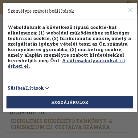
0
Toggle
Főmenü
Könyveink
navigation
Személyre szabott beállítások
Weboldalunk a következő típusú cookie-kat
alkalmazza: (1) weboldal működéséhez szükséges
technikai cookie, (2) funkcionális cookie, amely a
szolgáltatás igénybe vételét teszi az Ön számára
könnyebbé és gyorsabbá, (3) marketing cookie,
amely alapján személyre szabott hirdetésekkel
kereshetjük meg Önt.
A sütiszabályzatunkat itt
érheti el.
Sütibeállítások
Vissza az előző oldalra
Válasszon példányt
HOZZÁJÁRULOK
Irodalom III.
IDEIGLENES KIEGÉSZÍTŐ TANKÖNYV A
GIMNÁZIUM III. OSZTÁLYA SZÁMÁRA