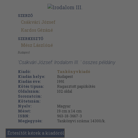
SZERZŐ
Csákvári József
Kardos Gézáné
SZERKESZTŐ
Mész Lászlóné
Budapest
'Csákvári József: Irodalom III. ' összes példány
Kiadó:
Tankönyvkiadó
Kiadás helye:
Budapest
Kiadás éve:
1991
Kötés típusa:
Ragasztott papírkötés
Oldalszám:
102
oldal
Sorozatcím:
Kötetszám:
Nyelv:
Magyar
Méret:
19 cm x 14 cm
ISBN:
963-18-3667-3
Megjegyzés:
Tankönyvi száma: 14300/k.
Értesítőt kérek a kiadóról