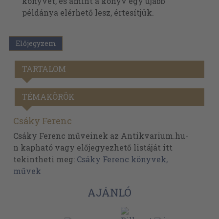
könyvet, és amint a könyv egy újabb
példánya elérhető lesz, értesítjük.
Előjegyzem
TARTALOM
TÉMAKÖRÖK
Csáky Ferenc
Csáky Ferenc műveinek az Antikvarium.hu-
n kapható vagy előjegyezhető listáját itt
tekintheti meg:
Csáky Ferenc könyvek,
művek
AJÁNLÓ