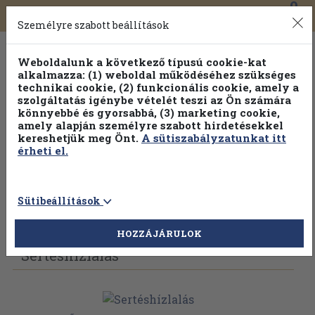
0
Toggle
Főmenü
Könyveink
navigation
Személyre szabott beállítások
Weboldalunk a következő típusú cookie-kat
alkalmazza: (1) weboldal működéséhez szükséges
technikai cookie, (2) funkcionális cookie, amely a
szolgáltatás igénybe vételét teszi az Ön számára
könnyebbé és gyorsabbá, (3) marketing cookie,
amely alapján személyre szabott hirdetésekkel
kereshetjük meg Önt.
A sütiszabályzatunkat itt
érheti el.
Sütibeállítások
Vissza az előző oldalra
Válasszon példányt
HOZZÁJÁRULOK
Sertéshízlalás