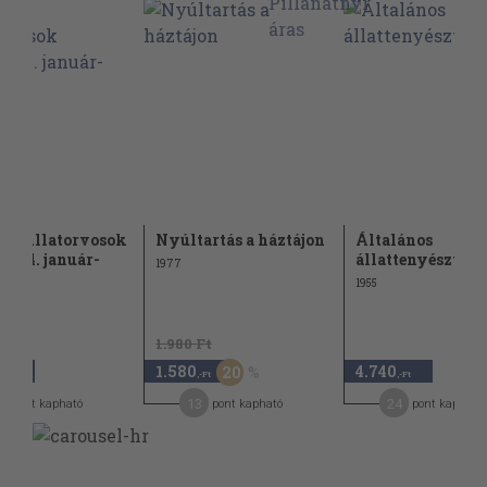
ar Állatorvosok
Nyúltartás a háztájon
Általános
 1974. január-
állattenyésztés
1977
mber
1955
1.980 Ft
1.580
4.740
20
,-Ft
,-Ft
,-Ft
9
13
24
pont kapható
pont kapható
pont kapható