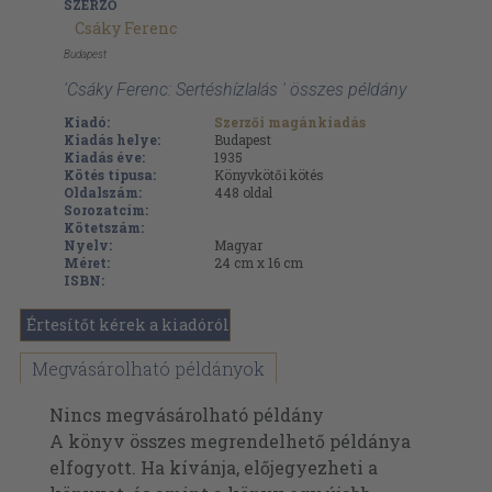
SZERZŐ
Csáky Ferenc
Budapest
'Csáky Ferenc: Sertéshízlalás ' összes példány
Kiadó:
Szerzői magánkiadás
Kiadás helye:
Budapest
Kiadás éve:
1935
Kötés típusa:
Könyvkötői kötés
Oldalszám:
448
oldal
Sorozatcím:
Kötetszám:
Nyelv:
Magyar
Méret:
24 cm x 16 cm
ISBN:
Értesítőt kérek a kiadóról
Megvásárolható példányok
Nincs megvásárolható példány
A könyv összes megrendelhető példánya
elfogyott. Ha kívánja, előjegyezheti a