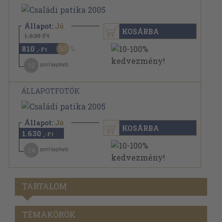
Állapot:
Jó
KOSÁRBA
1.630 Ft
810
50
,-Ft
12
pont kapható
ÁLLAPOTFOTÓK
Állapot:
Jó
KOSÁRBA
1.630
,-Ft
24
pont kapható
TARTALOM
TÉMAKÖRÖK