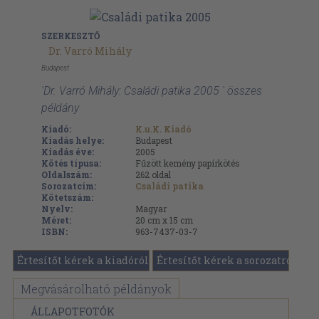
SZERKESZTŐ
Dr. Varró Mihály
Budapest
'Dr. Varró Mihály: Családi patika 2005 ' összes
példány
Kiadó:
K.u.K. Kiadó
Kiadás helye:
Budapest
Kiadás éve:
2005
Kötés típusa:
Fűzött kemény papírkötés
Oldalszám:
262
oldal
Sorozatcím:
Családi patika
Kötetszám:
Nyelv:
Magyar
Méret:
20 cm x 15 cm
ISBN:
963-7437-03-7
Értesítőt kérek a kiadóról
Értesítőt kérek a sorozatról
Megvásárolható példányok
ÁLLAPOTFOTÓK