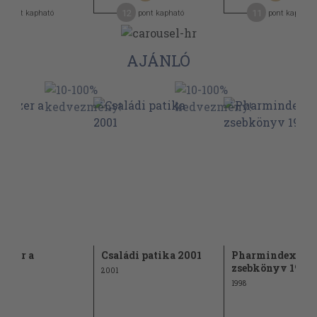
2
12
11
pont kapható
pont kapható
pont kapható
AJÁNLÓ
szer a
Családi patika 2001
Pharmindex
dban
zsebkönyv 1998/
2001
1998