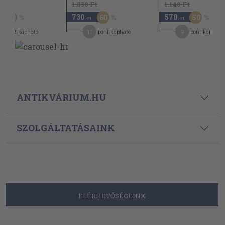
t
1.830 Ft
1.140 Ft
730
570
50
60
50
,-Ft
,-Ft
11
9
pont kapható
pont kapható
pont kapható
ANTIKVÁRIUM.HU
SZOLGÁLTATÁSAINK
ELÉRHETŐSÉGEINK