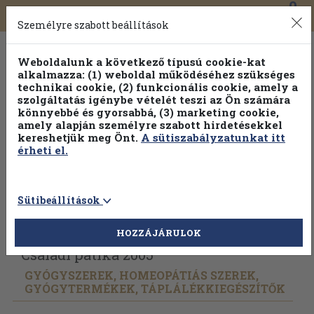
0
Toggle
Főmenü
Könyveink
navigation
Személyre szabott beállítások
Weboldalunk a következő típusú cookie-kat
alkalmazza: (1) weboldal működéséhez szükséges
technikai cookie, (2) funkcionális cookie, amely a
szolgáltatás igénybe vételét teszi az Ön számára
könnyebbé és gyorsabbá, (3) marketing cookie,
Válogasson több mint 1.000.000 kiadványunk közül
10-
amely alapján személyre szabott hirdetésekkel
100% kedvezménnyel!
kereshetjük meg Önt.
A sütiszabályzatunkat itt
érheti el.
Sütibeállítások
Vissza az előző oldalra
Válasszon példányt
HOZZÁJÁRULOK
Családi patika 2005
GYÓGYSZEREK, HOMEOPÁTIÁS SZEREK,
GYÓGYTERMÉKEK, TÁPLÁLÉKKIEGÉSZÍTŐK