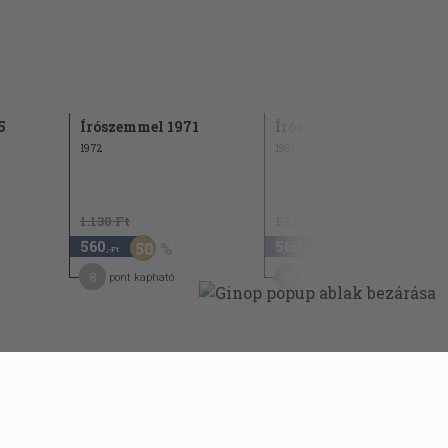
5
Írószemmel 1971
Írószemmel 1982
1972
1983
1.130 Ft
1.130 Ft
560
560
50
50
,-Ft
,-Ft
8
8
pont kapható
pont kapható