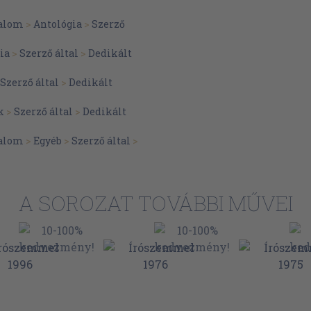
146
alom
>
Antológia
>
Szerző
160
i
172
ia
>
Szerző által
>
Dedikált
182
mosnak?
Szerző által
>
Dedikált
190
k
>
Szerző által
>
Dedikált
199
209
alom
>
Egyéb
>
Szerző által
>
217
227
A SOROZAT TOVÁBBI MŰVEI
235
?
245
255
lsóra vetkezve
266
278