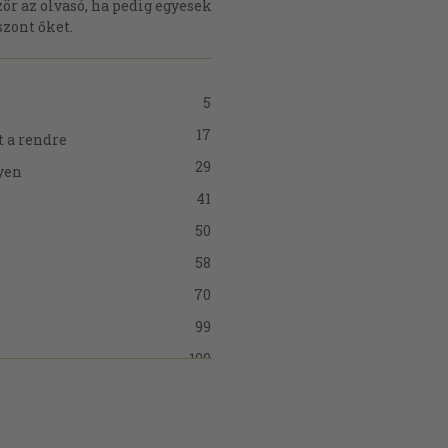
ör az olvasó, ha pedig egyesek
zont őket.
5
17
t a rendre
29
yen
41
50
58
70
99
109
ént
125
e?
134