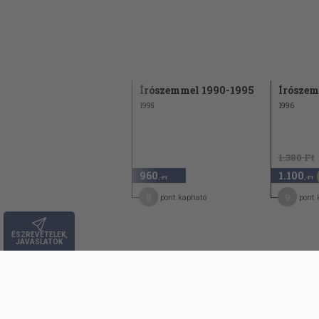
Császár Nagy László: Az alkony
Sombor Judit: Az elfekvő nem rentábil
Tancsik Mária: Álmodni is szoktam
Kádár Péter: Mi látjuk őket utoljára
Írószemmel 1979
Írószemmel 1990-1995
Írószem
1980
1995
1996
1.130 Ft
1.380 Ft
560
960
1.100
50
,-Ft
,-Ft
,-Ft
8
8
9
pont kapható
pont kapható
pont 
ÉSZREVÉTELEK,
JAVASLATOK