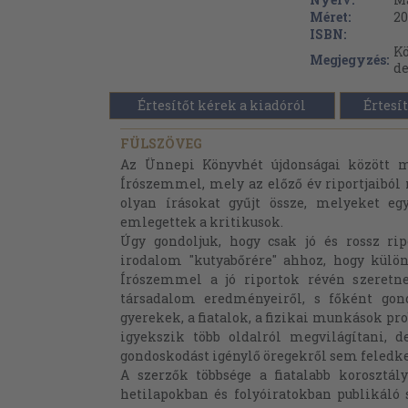
Méret:
20
ISBN:
Kö
Megjegyzés:
de
Értesítőt kérek a kiadóról
Értesít
FÜLSZÖVEG
Az Ünnepi Könyvhét újdonságai között m
Írószemmel, mely az előző év riportjaiból n
olyan írásokat gyűjt össze, melyeket egy
emlegettek a kritikusok.
Úgy gondoljuk, hogy csak jó és rossz rip
irodalom "kutyabőrére" ahhoz, hogy külön
Írószemmel a jó riportok révén szeret
társadalom eredményeiről, s főként gondj
gyerekek, a fiatalok, a fizikai munkások pro
igyekszik több oldalról megvilágítani, d
gondoskodást igénylő öregekről sem feledk
A szerzők többsége a fiatalabb korosztály
hetilapokban és folyóiratokban publikáló sz