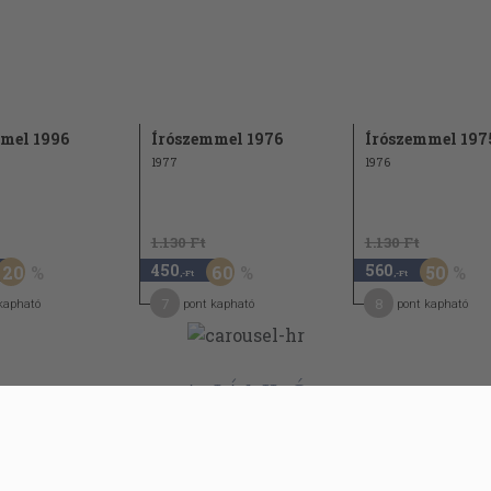
288
301
is intézmény
311
317
mel 1996
Írószemmel 1976
Írószemmel 197
1977
1976
1.130 Ft
1.130 Ft
450
560
20
60
50
,-Ft
,-Ft
7
8
kapható
pont kapható
pont kapható
AJÁNLÓ