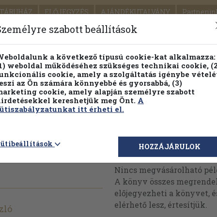
TÁRUHÁZ
ELŐJEGYZÉS
AJÁNDÉKUTALVÁNY
Partnerün
SZÁLLÍTÁS
SEGÍTSÉG
Személyre szabott beállítások
Részletes kereső
Témaköri fa
eboldalunk a következő típusú cookie-kat alkalmazza:
1) weboldal működéséhez szükséges technikai cookie, (2
Vál
unkcionális cookie, amely a szolgáltatás igénybe vételé
eszi az Ön számára könnyebbé és gyorsabbá, (3)
arketing cookie, amely alapján személyre szabott
PILLANATNYI ÁRAINK
FENNTARTHATÓ OLVASMÁN
irdetésekkel kereshetjük meg Önt.
A
ütiszabályzatunkat itt érheti el.
(dedikált
ütibeállítások
Megvásárolható 
HOZZÁJÁRULOK
Nincs megvásárolható pé
A könyv összes megrendelh
előjegyezheti a könyvet, 
elérhető lesz, értesítjük.
zló