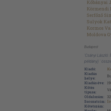
Kőbányai 
Körmendi 
Serfőző S
Sulyok Kat
Kormos Va
Moldova G
Budapest
'Csányi László:
példány) ' össz
Kiadó:
K
Kiadás
B
helye:
Kiadás éve:
19
Kötés
V
típusa:
Oldalszám:
3
Sorozatcím:
Í
Kötetszám:
Nyelv:
M