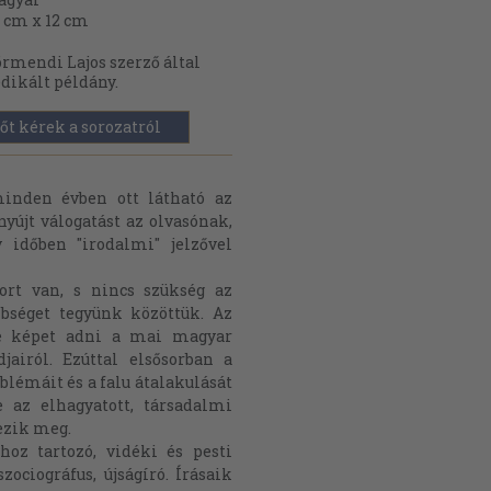
 cm x 12 cm
rmendi Lajos szerző által
dikált példány.
őt kérek a sorozatról
inden évben ott látható az
yújt válogatást az olvasónak,
 időben "irodalmi" jelzővel
ort van, s nincs szükség az
bséget tegyünk közöttük. Az
ne képet adni a mai magyar
airól. Ezúttal elsősorban a
blémáit és a falu átalakulását
e az elhagyatott, társadalmi
ezik meg.
hoz tartozó, vidéki és pesti
ociográfus, újságíró. Írásaik