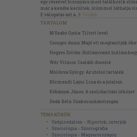
egy részével bizonyára most találkozik elősz
már a kezébe kerültek, örömmel láthatja vis
E válogatás azt a...
Tovább
TARTALOM
M.Szabó Gyula: Tiltott levél
Csongor Anna: Majd ott megtanítják őke
Hegyes Zoltán: Hullámvasút hullámheg
Wér Vilmos: Családi dosszié
Moldova György: Az utolsó tartalék
Körmendi Lajos: Lina és a jutalom
Kőbányai János: A szolidaritási ütközet
Deák Béla: Szakmunkásvizsgán
Sulyok Katalin: Nagyvárosban, idegenk
TÉMAKÖRÖK
R. Székely Julianna: Pont én maradjak l
Szépirodalom
>
Riportok, interjúk
Szociológia
>
Szociográfia
Kelemen Gábor: Van egy különbuszom
Szociológia
>
Magyarországon