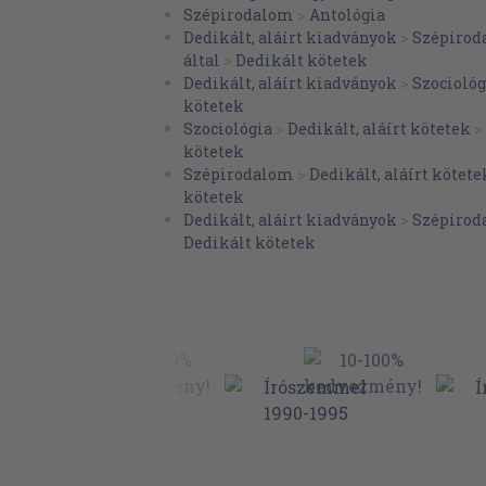
Szabó Lívia: Ganz-gyáriak
Szépirodalom
>
Antológia
Dedikált, aláírt kiadványok
>
Szépirod
Bartha Gábor: A szakmunkás átváltozása
által
>
Dedikált kötetek
Simon Emil: Nőt szerezni...
Dedikált, aláírt kiadványok
>
Szociológ
kötetek
Varga S. József: Ki megy el ma napszá
Szociológia
>
Dedikált, aláírt kötetek
>
Kormos Valéria: Korunk különcei?
kötetek
Szépirodalom
>
Dedikált, aláírt kötete
Steiner István: Paraszt vagy?
kötetek
Dedikált, aláírt kiadványok
>
Szépirod
Serfőző Simon: Falusi összkomfort
Dedikált kötetek
Megay László: Miért a nagy igyekezet?
Kádár Péter: Parlamentek
Csányi László: Menlevél - mindenkinek
Mekis János: Ez elment vadászni
Miskolczi Miklós: Kiművelt emberek, a
Boros István: Korányi-kikötő
Steiner István: Öregek napköziben