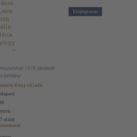
János
Lajos
Előjegyzem
imon
alin
léria
yörgy
 Írószemmel 1979 (dedikált
es példány
ossuth Könyvkiadó
udapest
80
ászon
27
oldal
rószemmel
agyar