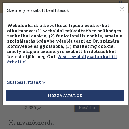
0
Toggle
Főmenü
Könyveink
navigation
Személyre szabott beállítások
Weboldalunk a következő típusú cookie-kat
alkalmazza: (1) weboldal működéséhez szükséges
technikai cookie, (2) funkcionális cookie, amely a
szolgáltatás igénybe vételét teszi az Ön számára
könnyebbé és gyorsabbá, (3) marketing cookie,
Válogasson több mint 1.000.000 kiadványunk közül
10-
amely alapján személyre szabott hirdetésekkel
100% kedvezménnyel!
kereshetjük meg Önt.
A sütiszabályzatunkat itt
érheti el.
Sütibeállítások
Vissza az előző oldalra
HOZZÁJÁRULOK
2.580
Kosárba
,-Ft
Hamvazószerda