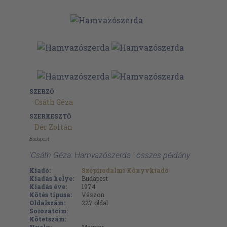
SZERZŐ
Csáth Géza
SZERKESZTŐ
Dér Zoltán
Budapest
'Csáth Géza: Hamvazószerda ' összes példány
Kiadó:
Szépirodalmi Könyvkiadó
Kiadás helye:
Budapest
Kiadás éve:
1974
Kötés típusa:
Vászon
Oldalszám:
227
oldal
Sorozatcím:
Kötetszám: