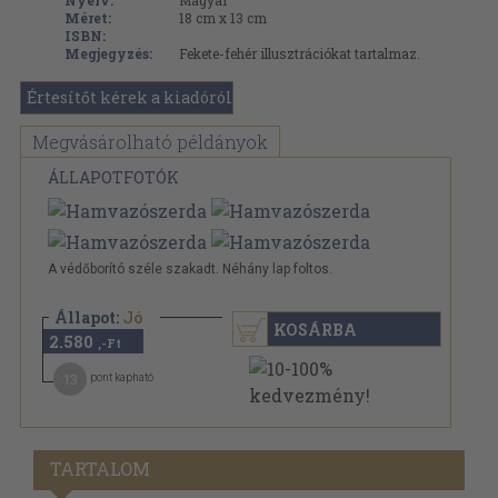
Nyelv:
Magyar
Méret:
18 cm x 13 cm
ISBN:
Megjegyzés:
Fekete-fehér illusztrációkat tartalmaz.
Értesítőt kérek a kiadóról
Megvásárolható példányok
ÁLLAPOTFOTÓK
A védőborító széle szakadt. Néhány lap foltos.
Állapot:
Jó
KOSÁRBA
2.580
,-Ft
13
pont kapható
TARTALOM