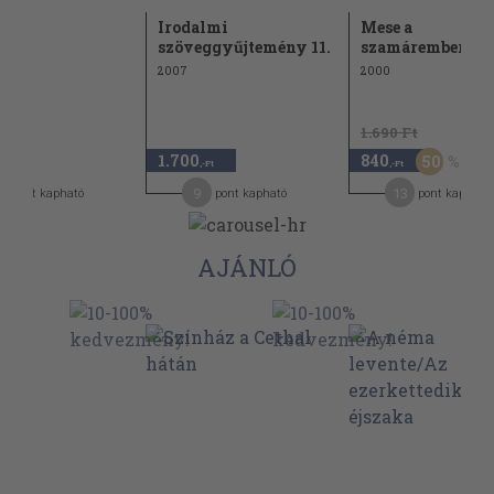
m
Irodalmi
Mese a
szöveggyűjtemény 11.
szamáremberről
2007
2000
1.690 Ft
1.700
840
50
-Ft
,-Ft
,-Ft
9
13
pont kapható
pont kapható
pont kapható
AJÁNLÓ