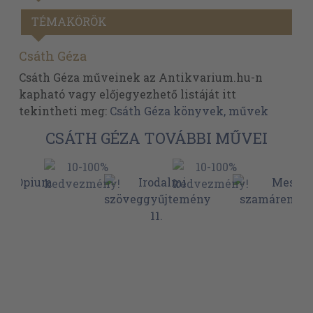
TÉMAKÖRÖK
Csáth Géza
Csáth Géza műveinek az Antikvarium.hu-n
kapható vagy előjegyezhető listáját itt
tekintheti meg:
Csáth Géza könyvek, művek
CSÁTH GÉZA TOVÁBBI MŰVEI