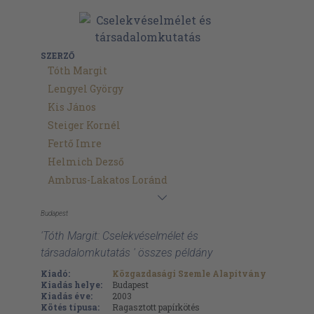
SZERZŐ
Tóth Margit
Lengyel György
Kis János
Steiger Kornél
Fertő Imre
Helmich Dezső
Ambrus-Lakatos Loránd
Budapest
'Tóth Margit: Cselekvéselmélet és
társadalomkutatás ' összes példány
Kiadó:
Közgazdasági Szemle Alapítvány
Kiadás helye:
Budapest
Kiadás éve:
2003
Kötés típusa:
Ragasztott papírkötés