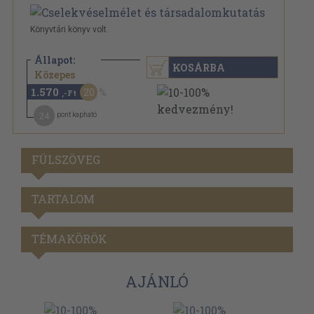
Könyvtári könyv volt.
Állapot:
KOSÁRBA
1.970 Ft
Közepes
1.570
20
,-Ft
24
pont kapható
FÜLSZÖVEG
TARTALOM
TÉMAKÖRÖK
AJÁNLÓ