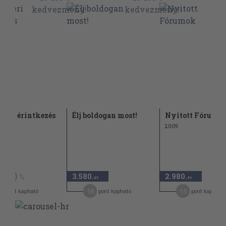
beri érintkezés
Élj boldogan most!
Nyitott Fórumo
2009
Ft
3.580
2.980
50
,-Ft
,-Ft
4
18
15
pont kapható
pont kapható
pont kapható