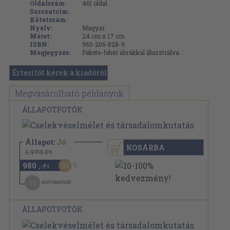
Oldalszám:
461
oldal
Sorozatcím:
Kötetszám:
Nyelv:
Magyar
Méret:
24 cm x 17 cm
ISBN:
963-206-828-9
Megjegyzés:
Fekete-fehér ábrákkal illusztrálva.
Értesítőt kérek a kiadóról
Megvásárolható példányok
ÁLLAPOTFOTÓK
Állapot:
Jó
KOSÁRBA
1.970 Ft
980
50
,-Ft
15
pont kapható
ÁLLAPOTFOTÓK