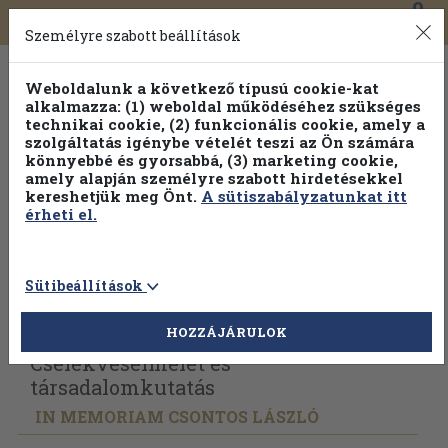
0
Toggle
Főmenü
Könyveink
navigation
Személyre szabott beállítások
Weboldalunk a következő típusú cookie-kat
alkalmazza: (1) weboldal működéséhez szükséges
technikai cookie, (2) funkcionális cookie, amely a
szolgáltatás igénybe vételét teszi az Ön számára
könnyebbé és gyorsabbá, (3) marketing cookie,
Válogasson több mint 1.000.000 kiadványunk közül
10-
amely alapján személyre szabott hirdetésekkel
100% kedvezménnyel!
kereshetjük meg Önt.
A sütiszabályzatunkat itt
érheti el.
Sütibeállítások
Vissza az előző oldalra
Válasszon példányt
HOZZÁJÁRULOK
Cselekvéselmélet és
társadalomkutatás
IN MEMORIAM CSONTOS LÁSZLÓ