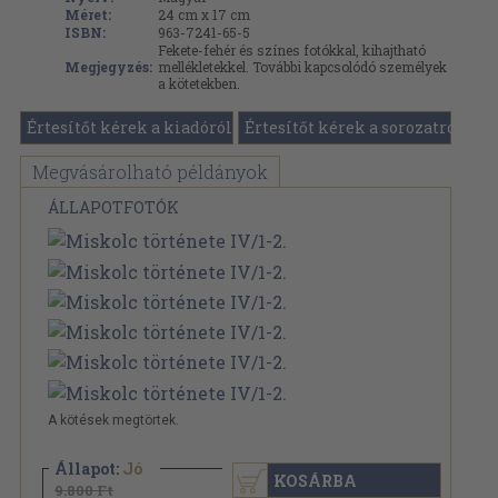
Méret:
24 cm x 17 cm
ISBN:
963-7241-65-5
Fekete-fehér és színes fotókkal, kihajtható
Megjegyzés:
mellékletekkel. További kapcsolódó személyek
a kötetekben.
Értesítőt kérek a kiadóról
Értesítőt kérek a sorozatról
Megvásárolható példányok
ÁLLAPOTFOTÓK
A kötések megtörtek.
Állapot:
Jó
KOSÁRBA
9.800 Ft