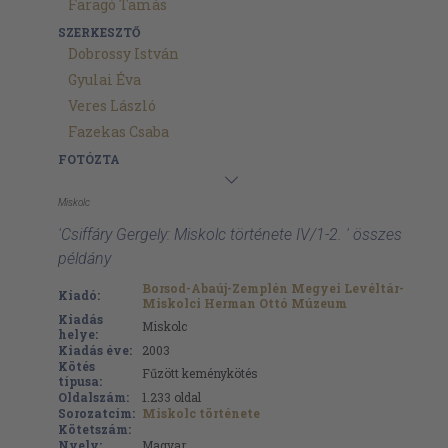
Faragó Tamás
SZERKESZTŐ
Dobrossy István
Gyulai Éva
Veres László
Fazekas Csaba
FOTÓZTA
Miskolc
'Csiffáry Gergely: Miskolc története IV/1-2. ' összes
példány
Borsod-Abaúj-Zemplén Megyei Levéltár-
Kiadó:
Miskolci Herman Ottó Múzeum
Kiadás
Miskolc
helye:
Kiadás éve:
2003
Kötés
Fűzött keménykötés
típusa:
Oldalszám:
1.233
oldal
Sorozatcím:
Miskolc története
Kötetszám:
Nyelv:
Magyar