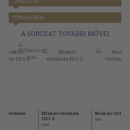
TARTALOM
TÉMAKÖRÖK
A SOROZAT TOVÁBBI MŰVEI
lc története
Miskolc története
Miskolc története
2.
III/1-2.
1996
2000