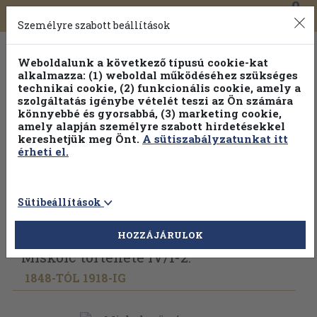
0
Toggle
Főmenü
Könyveink
navigation
Személyre szabott beállítások
Weboldalunk a következő típusú cookie-kat
alkalmazza: (1) weboldal működéséhez szükséges
technikai cookie, (2) funkcionális cookie, amely a
szolgáltatás igénybe vételét teszi az Ön számára
könnyebbé és gyorsabbá, (3) marketing cookie,
amely alapján személyre szabott hirdetésekkel
kereshetjük meg Önt.
A sütiszabályzatunkat itt
érheti el.
Sütibeállítások
Vissza az előző oldalra
Válasszon példányt
HOZZÁJÁRULOK
Miskolc története IV/
1-2.
1848-TÓL 1918-IG