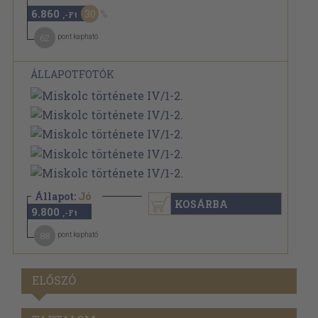
6.860
30
,-Ft
62
pont kapható
ÁLLAPOTFOTÓK
Állapot:
Jó
KOSÁRBA
9.800
,-Ft
88
pont kapható
ELŐSZÓ