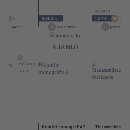
Ft
4.680 Ft
9.800
1.870
30
60
,-Ft
,-Ft
,-Ft
2
49
28
pont kapható
pont kapható
pont kapható
AJÁNLÓ
rom
Komlói monográfia 2
Tiszaszederkény