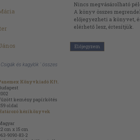
Nincs megvásárolható pé
 Mária
A könyv összes megrendelh
előjegyezheti a könyvet, 
elérhető lesz, értesítjük.
ter
 János
Előjegyzem
: Csigák és kagylók ' összes
Panemex Könyvkiadó Kft.
Budapest
2002
Fűzött kemény papírkötés
259
oldal
Határozó kézikönyvek
Magyar
22 cm x 15 cm
963-9090-83-2