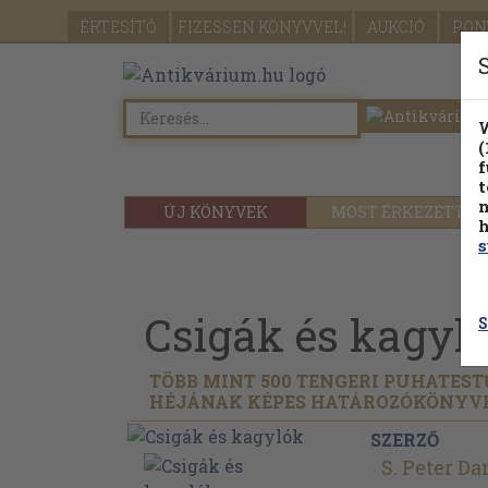
ÉRTESÍTŐ
FIZESSEN
KÖNYVVEL!
AUKCIÓ
PON
W
(
f
t
m
ÚJ KÖNYVEK
MOST ÉRKEZETT
h
s
Csigák és kagyl
S
TÖBB MINT 500 TENGERI PUHATEST
HÉJÁNAK KÉPES HATÁROZÓKÖNYV
SZERZŐ
S. Peter D