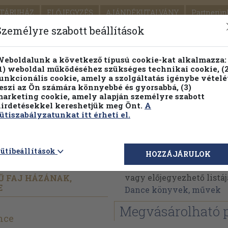
TÁRUHÁZ
ELŐJEGYZÉS
AJÁNDÉKUTALVÁNY
Partnerün
SZÁLLÍTÁS
SEGÍTSÉG
Személyre szabott beállítások
Részletes kereső
Témaköri fa
eboldalunk a következő típusú cookie-kat alkalmazza:
1) weboldal működéséhez szükséges technikai cookie, (2
Vál
unkcionális cookie, amely a szolgáltatás igénybe vételé
eszi az Ön számára könnyebbé és gyorsabbá, (3)
arketing cookie, amely alapján személyre szabott
PILLANATNYI ÁRAINK
FENNTARTHATÓ OLVASMÁN
irdetésekkel kereshetjük meg Önt.
A
ütiszabályzatunkat itt érheti el.
ók
S. Peter Dance
ütibeállítások
HOZZÁJÁRULOK
S. Peter Dance műveinek
vagy előjegyezhető listáj
Ű FAJ HÁZÁNAK,
E
Dance könyvek, művek
Megvásárolható 
ance