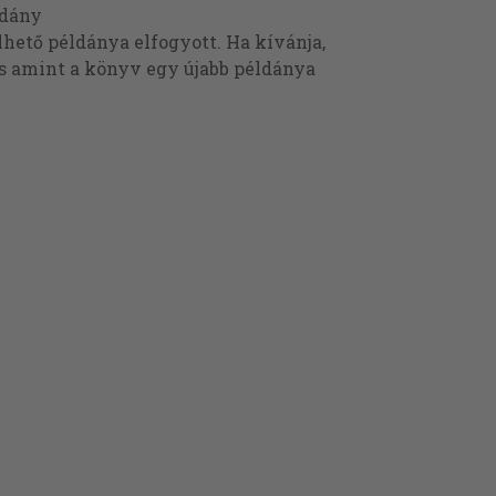
ldány
ető példánya elfogyott. Ha kívánja,
és amint a könyv egy újabb példánya