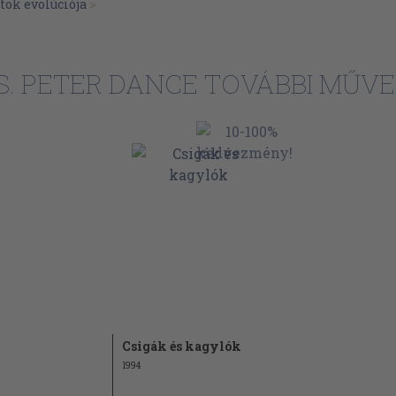
tok evolúciója
>
32
33
35
S. PETER DANCE TOVÁBBI MŰVE
39
42
44
45
46
47
48
49
50
Csigák és kagylók
50
1994
51