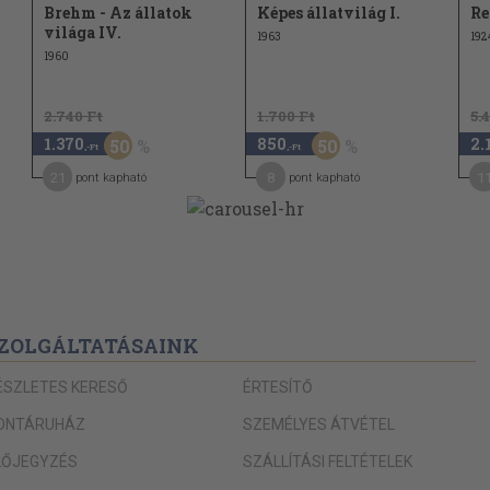
Brehm - Az állatok
Képes állatvilág I.
Re
85
világa IV.
1963
192
85
1960
87
2.740 Ft
1.700 Ft
5.
92
1.370
850
2.
50
50
,-Ft
,-Ft
99
21
8
1
pont kapható
pont kapható
100
103
111
112
116
ZOLGÁLTATÁSAINK
117
ÉSZLETES KERESŐ
ÉRTESÍTŐ
117
ONTÁRUHÁZ
SZEMÉLYES ÁTVÉTEL
118
LŐJEGYZÉS
SZÁLLÍTÁSI FELTÉTELEK
122