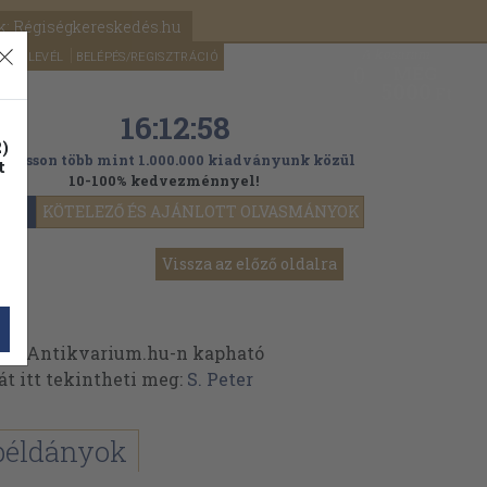
k: Régiségkereskedés.hu
A kosaram
HÍRLEVÉL
BELÉPÉS/REGISZTRÁCIÓ
MÉG
0
5000
Ft
16:12:56
)
ogasson több mint 1.000.000 kiadványunk közül
t
10-100% kedvezménnyel!
YOK
KÖTELEZŐ ÉS AJÁNLOTT OLVASMÁNYOK
Vissza az előző oldalra
 az Antikvarium.hu-n kapható
át itt tekintheti meg:
S. Peter
példányok