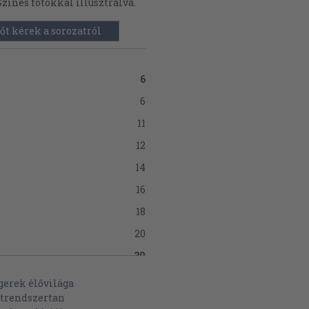
Színes fotókkal illusztrálva.
őt kérek a sorozatról
6
6
11
12
14
16
18
20
30
30
gerek élővilága
atrendszertan
31