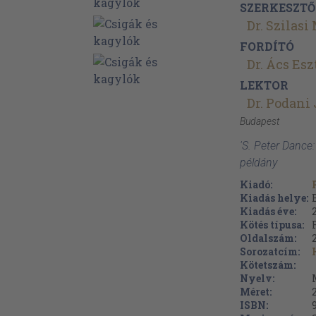
SZERKESZTŐ
Dr. Szilasi
FORDÍTÓ
Dr. Ács Esz
LEKTOR
Dr. Podani
Budapest
'S. Peter Dance
példány
Kiadó:
Kiadás helye:
Kiadás éve:
Kötés típusa:
Oldalszám:
Sorozatcím:
Kötetszám:
Nyelv:
Méret:
ISBN: