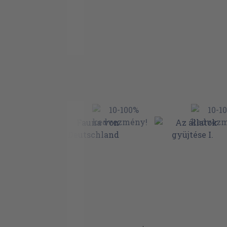
Apálycsigák
Tárcsacsigák
Lépcsőcsigák
Tutajcsigák
Süvegcsigák
Papucscsigák
Gyűjtögetőcsigák
Strucclábcsigák
Pelikánlábcsigák
Szárnyascsigák
Porceláncsigák vagy kaurik
Tojáscsigák
Lapátlábúak
Fúrócsigák