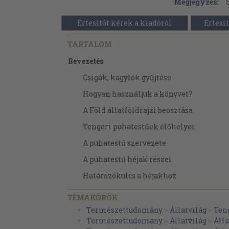
Megjegyzés:
Értesítőt kérek a kiadóról
Értesít
TARTALOM
Bevezetés
Csigák, kagylók gyűjtése
Hogyan használjuk a könyvet?
A Föld állatföldrajzi beosztása
Tengeri puhatestűek élőhelyei
A puhatestű szervezete
A puhatestű héjak részei
Határozókulcs a héjakhoz
Csigák
TÉMAKÖRÖK
Fülcsigák
Természettudomány
>
Állatvilág
>
Ten
Természettudomány
>
Állatvilág
>
Áll
Hasítékoscsigák