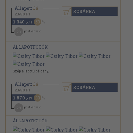
Állapot:
Jó
KOSÁRBA
2.680 Ft
1.340
50
,-Ft
20
pont kapható
ÁLLAPOTFOTÓK
Szép állapotú példány.
Állapot:
Jó
KOSÁRBA
2.680 Ft
1.870
30
,-Ft
28
pont kapható
ÁLLAPOTFOTÓK