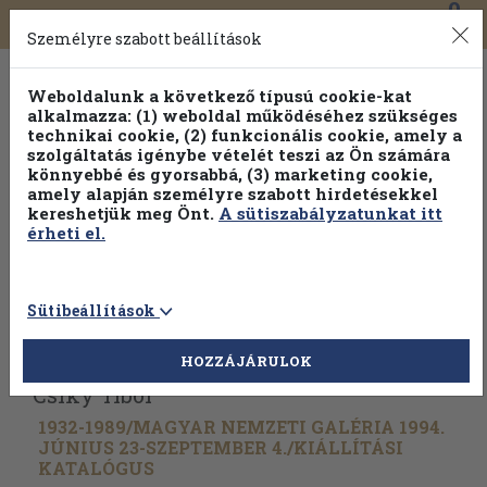
0
Toggle
Főmenü
Könyveink
navigation
Személyre szabott beállítások
Weboldalunk a következő típusú cookie-kat
alkalmazza: (1) weboldal működéséhez szükséges
technikai cookie, (2) funkcionális cookie, amely a
szolgáltatás igénybe vételét teszi az Ön számára
könnyebbé és gyorsabbá, (3) marketing cookie,
Válogasson több mint 30 000 kötet közül
amely alapján személyre szabott hirdetésekkel
Hobbi témakörökben
20% kedvezménnyel!
kereshetjük meg Önt.
A sütiszabályzatunkat itt
érheti el.
Sütibeállítások
Vissza az előző oldalra
Válasszon példányt
HOZZÁJÁRULOK
Csiky Tibor
1932-1989/
MAGYAR NEMZETI GALÉRIA 1994.
JÚNIUS 23-SZEPTEMBER 4./
KIÁLLÍTÁSI
KATALÓGUS