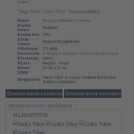
Budapest
'Nagy Ildikó: Csiky Tibor ' összes példány
Kiadó:
Magyar Nemzeti Galéria
Kiadás
Budapest
helye:
Kiadás éve:
1994
Kötés
Ragasztott papírkötés
típusa:
Oldalszám:
271
oldal
Sorozatcím:
A Magyar Nemzeti Galéria kiadványai
Kötetszám:
1994/1
Nyelv:
Magyar
Angol
Méret:
30 cm x 21 cm
ISBN:
Fekete-fehér és színes fotókkal illusztrálva.
Megjegyzés:
Kiállítási katalógus.
Értesítőt kérek a kiadóról
Értesítőt kérek a sorozatról
Megvásárolható példányok
ÁLLAPOTFOTÓK