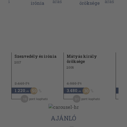
ése
Szenvedély és irónia
Mátyás király
Mun
öröksége
Paá
2017
2008
1992
2.440 Ft
4.980 Ft
1.14
1.220
3.480
570
50
30
,-Ft
,-Ft
18
31
pont kapható
pont kapható
AJÁNLÓ