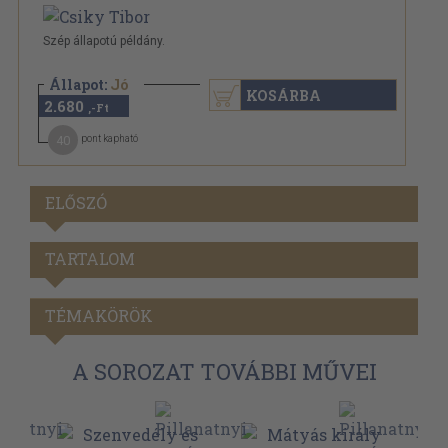
Szép állapotú példány.
Állapot:
Jó
KOSÁRBA
2.680
,-Ft
40
pont kapható
ELŐSZÓ
TARTALOM
TÉMAKÖRÖK
A SOROZAT TOVÁBBI MŰVEI