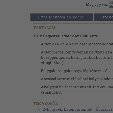
Sz
Megjegyzés:
áb
Értesítőt kérek a kiadóról
Értesít
TARTALOM
I. Csillagászati adatok az 1986. évre
A Nap és a Hold kelte és fontosabb adata
A Nap forgási tengelyének helyzete és 
középpontjának heliografikus koordinát
világidőkor)
Bolygókorongok megvilágítása és a Szat
A szabad szemmel látható bolygók adat
A bolygók heliocentrikus ekliptikai koo
világidőkor
A Jupiter-holdak helyzete (világidőben)
TÉMAKÖRÖK
A Mars és a Jupiter centrálmeridiánján
Évkönyvek, kalendáriumok
>
Évszám s