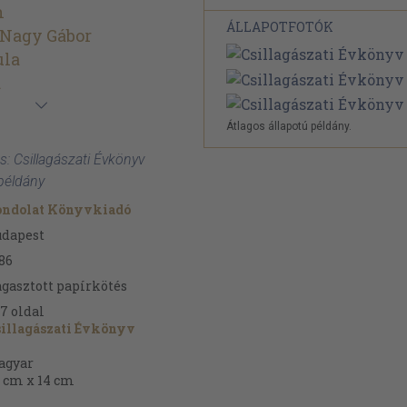
n
ÁLLAPOTFOTÓK
-Nagy Gábor
ula
a
Átlagos állapotú példány.
s: Csillagászati Évkönyv
példány
ondolat Könyvkiadó
udapest
86
gasztott papírkötés
67
oldal
illagászati Évkönyv
agyar
 cm x 14 cm