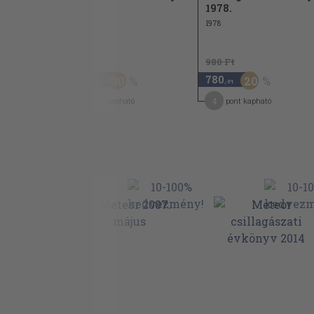
1980
1978.
Láng Tamásné Varga Márta: Az Eötvös L
1979
1978
Társulat csillagászati csoportjának műk
1985.
1.440 Ft
980 Ft
III. Cikkek
1.000
780
30
20
,-Ft
,-Ft
Szécsényi-Nagy Gábor: A csillagászat úja
9
4
pont kapható
pont kapható
eredményeiből
Almár Iván - Kun Mária: Az IRAS eredmé
infravörös égbolt
Horváth András - Szabó László: A Vega-
Paparó Margit: A Delta Scuti csillagok
Barcza Szabolcs: A gömhalmazok és a Te
szerkezetének megismerése
Nuspl János: A gravitációs mező
Dankó Sándor: Amatőrmozgalom II.
Marik Miklós: Évfordulók 1986-ban
A Csillagászati Évkönyv 1970-1985. évi k