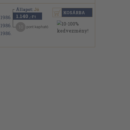
Állapot:
Jó
KOSÁRBA
1.140
,-Ft
10
pont kapható