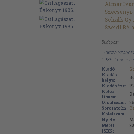
Almár Ivá
Szécsényi
Schalk Gy
Szeidl Bél
Budapest
'Barcza Szabolc
1986. ' összes 
Kiadó:
G
Kiadás
B
helye:
Kiadás éve:
19
Kötés
Ra
típusa:
Oldalszám:
2
Sorozatcím:
Cs
Kötetszám:
Nyelv:
M
Méret:
20
ISBN: