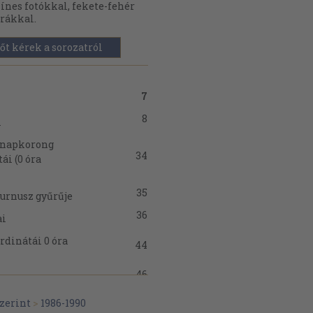
ínes fotókkal, fekete-fehér
rákkal.
őt kérek a sorozatról
7
8
i
a napkorong
34
ái (0 óra
35
urnusz gyűrűje
36
ai
rdinátái 0 óra
44
46
ak
zerint
>
1986-1990
64