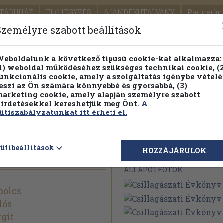
TÁRUHÁZ
ELŐJEGYZÉS
AJÁNDÉKUTALVÁNY
Partnerün
SZÁLLÍTÁS
SEGÍTSÉG
Személyre szabott beállítások
Részletes kereső
Témaköri fa
eboldalunk a következő típusú cookie-kat alkalmazza:
1) weboldal működéséhez szükséges technikai cookie, (2
Vál
unkcionális cookie, amely a szolgáltatás igénybe vételé
eszi az Ön számára könnyebbé és gyorsabbá, (3)
arketing cookie, amely alapján személyre szabott
PILLANATNYI ÁRAINK
FENNTARTHATÓ OLVASMÁN
irdetésekkel kereshetjük meg Önt.
A
ütiszabályzatunkat itt érheti el.
könyv 1986.
ütibeállítások
Megvásárolható 
HOZZÁJÁRULOK
ÁLLAPOTFOTÓK
bolcs
lós
git