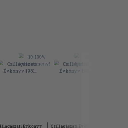
illagászati Évkönyv
Csillagászati Évkönyv
Csillagás