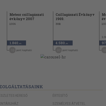
259
Meteor csillagászati
Csillagászati Évkönyv
Me
évkönyv 2007
1969.
év
2006
1968
20
1.
1.840
4.580
97
,-Ft
,-Ft
15
37
1
pont kapható
pont kapható
ZOLGÁLTATÁSAINK
ÉSZLETES KERESŐ
ÉRTESÍTŐ
ONTÁRUHÁZ
SZEMÉLYES ÁTVÉTEL