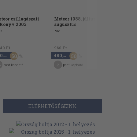
teor csillagászati
Meteor 1988. július-
Csillagás
könyv 2003
augusztus
1982.
02
1988
1981
940 Ft
960 Ft
0
480
2.420
50
50
,-Ft
,-Ft
,-Ft
5
2
12
pont kapható
pont kapható
pont kap
ELÉRHETŐSÉGEINK