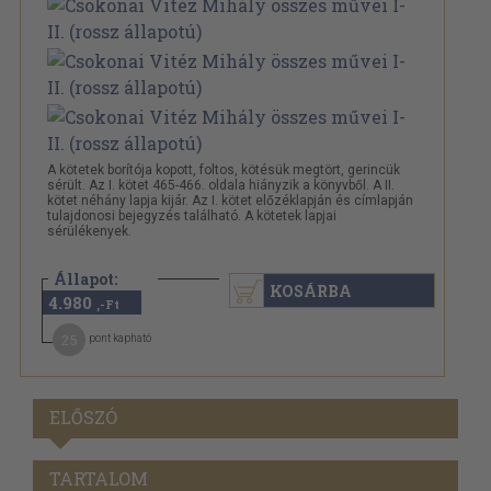
A kötetek borítója kopott, foltos, kötésük megtört, gerincük
sérült. Az I. kötet 465-466. oldala hiányzik a könyvből. A II.
kötet néhány lapja kijár. Az I. kötet előzéklapján és címlapján
tulajdonosi bejegyzés található. A kötetek lapjai
sérülékenyek.
Állapot:
KOSÁRBA
4.980
Rossz
,-Ft
25
pont kapható
ELŐSZÓ
TARTALOM