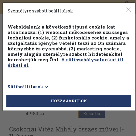
0
Toggle
Főmenü
Könyveink
navigation
Személyre szabott beállítások
Weboldalunk a következő típusú cookie-kat
alkalmazza: (1) weboldal működéséhez szükséges
technikai cookie, (2) funkcionális cookie, amely a
szolgáltatás igénybe vételét teszi az Ön számára
könnyebbé és gyorsabbá, (3) marketing cookie,
amely alapján személyre szabott hirdetésekkel
kereshetjük meg Önt.
A sütiszabályzatunkat itt
érheti el.
Sütibeállítások
Vissza az előző oldalra
HOZZÁJÁRULOK
4.980
Kosárba
,-Ft
Csokonai Vitéz Mihály összes művei I-