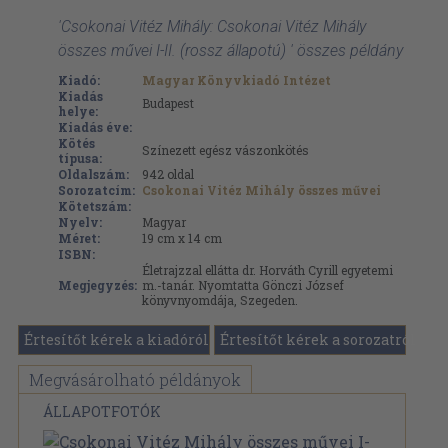
'Csokonai Vitéz Mihály: Csokonai Vitéz Mihály
összes művei I-II. (rossz állapotú) ' összes példány
Kiadó:
Magyar Könyvkiadó Intézet
Kiadás
Budapest
helye:
Kiadás éve:
Kötés
Színezett egész vászonkötés
típusa:
Oldalszám:
942
oldal
Sorozatcím:
Csokonai Vitéz Mihály összes művei
Kötetszám:
Nyelv:
Magyar
Méret:
19 cm x 14 cm
ISBN:
Életrajzzal ellátta dr. Horváth Cyrill egyetemi
Megjegyzés:
m.-tanár. Nyomtatta Gönczi József
könyvnyomdája, Szegeden.
Értesítőt kérek a kiadóról
Értesítőt kérek a sorozatról
Megvásárolható példányok
ÁLLAPOTFOTÓK