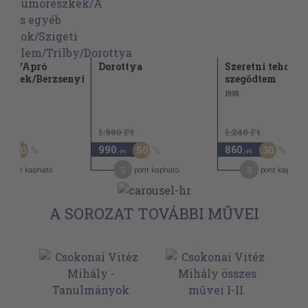
 bán/Apró
Dorottya
Szeretni tehozzá
zélések/Berzsenyi
szegődtem
...
1995
Ft
1.980 Ft
1.240 Ft
990
860
50
50
30
,-Ft
,-Ft
,-Ft
5
5
8
pont kapható
pont kapható
pont kapható
A SOROZAT TOVÁBBI MŰVEI