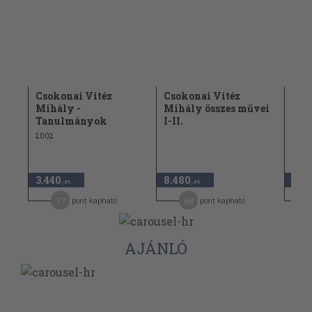
Csokonai Vitéz
Csokonai Vitéz
Szé
vei
Mihály -
Mihály összes művei
1990
Tanulmányok
I-II.
2002
3.44
3.440
8.480
1.7
,-Ft
,-Ft
17
68
pont kapható
pont kapható
AJÁNLÓ