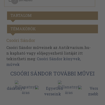
7
pont kapható
TARTALOM
TÉMAKÖRÖK
Csoóri Sándor
Csoóri Sándor műveinek az Antikvarium.hu-
n kapható vagy előjegyezhető listáját itt
tekintheti meg:
Csoóri Sándor könyvek,
művek
CSOÓRI SÁNDOR TOVÁBBI MŰVEI