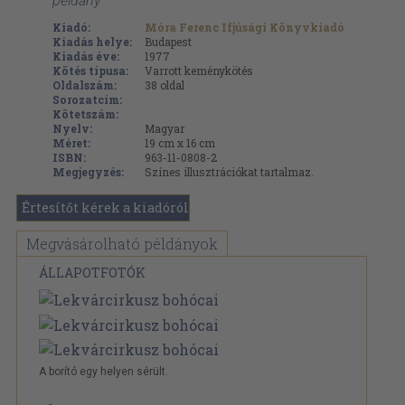
példány
Kiadó:
Móra Ferenc Ifjúsági Könyvkiadó
Kiadás helye:
Budapest
Kiadás éve:
1977
Kötés típusa:
Varrott keménykötés
Oldalszám:
38
oldal
Sorozatcím:
Kötetszám:
Nyelv:
Magyar
Méret:
19 cm x 16 cm
ISBN:
963-11-0808-2
Megjegyzés:
Színes illusztrációkat tartalmaz.
Értesítőt kérek a kiadóról
Megvásárolható példányok
ÁLLAPOTFOTÓK
A borító egy helyen sérült.