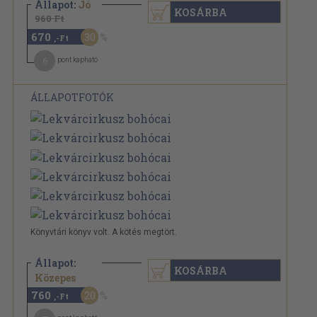
Állapot:
Jó
KOSÁRBA
960 Ft
670
30
,-Ft
6
pont kapható
ÁLLAPOTFOTÓK
Könyvtári könyv volt. A kötés megtört.
Állapot:
KOSÁRBA
960 Ft
Közepes
760
20
,-Ft