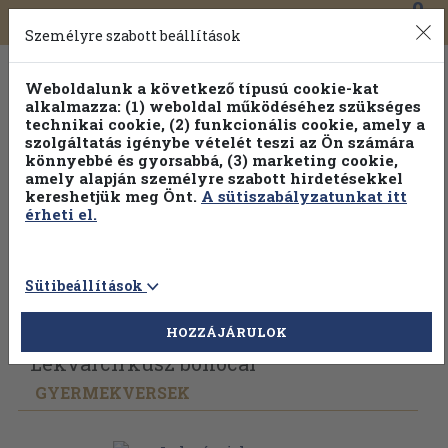
0
Toggle
Főmenü
Könyveink
navigation
Személyre szabott beállítások
Weboldalunk a következő típusú cookie-kat
alkalmazza: (1) weboldal működéséhez szükséges
technikai cookie, (2) funkcionális cookie, amely a
szolgáltatás igénybe vételét teszi az Ön számára
könnyebbé és gyorsabbá, (3) marketing cookie,
amely alapján személyre szabott hirdetésekkel
kereshetjük meg Önt.
A sütiszabályzatunkat itt
érheti el.
Sütibeállítások
Vissza az előző oldalra
Válasszon példányt
HOZZÁJÁRULOK
Lekvárcirkusz bohócai
GYERMEKVERSEK