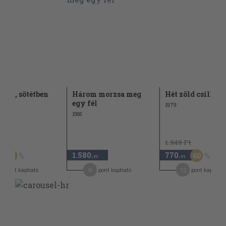
széd, sötétben
Három morzsa meg
Hét zöld csillag
egy fél
1979
1985
Ft
1.940 Ft
1.580
770
60
60
,-Ft
,-Ft
8
12
pont kapható
pont kapható
pont kapható