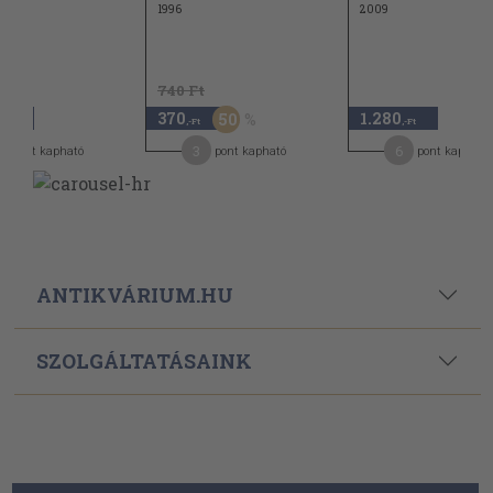
1996
2009
740 Ft
370
1.280
50
,-Ft
,-Ft
,-Ft
4
3
6
pont kapható
pont kapható
pont kapható
ANTIKVÁRIUM.HU
SZOLGÁLTATÁSAINK