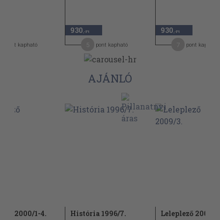
930
930
,-Ft
,-Ft
5
7
pont kapható
pont kapható
pont kapható
AJÁNLÓ
lező 2000/1-4.
História 1996/7.
Leleplező 2009/3