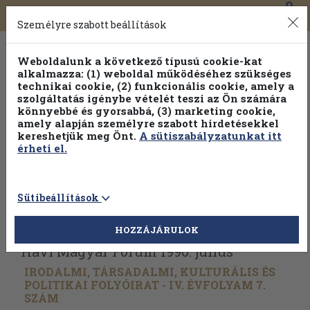
0
Toggle
Főmenü
Könyveink
navigation
Személyre szabott beállítások
Weboldalunk a következő típusú cookie-kat
alkalmazza: (1) weboldal működéséhez szükséges
technikai cookie, (2) funkcionális cookie, amely a
szolgáltatás igénybe vételét teszi az Ön számára
könnyebbé és gyorsabbá, (3) marketing cookie,
amely alapján személyre szabott hirdetésekkel
kereshetjük meg Önt.
A sütiszabályzatunkat itt
érheti el.
Sütibeállítások
Vissza az előző oldalra
Válasszon példányt
HOZZÁJÁRULOK
Havi Magyar Fórum 1996. július
IRODALMI, TÁRSADALMI, KULTURÁLIS ÉS
POLITIKAI FOLYÓIRAT - IV. ÉVFOLYAM 7.
SZÁM