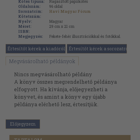
Kötés típusa:
Ragasztott papírkötés
Oldalszám:
96
oldal
Sorozatcím:
Havi Magyar Fórum
Kötetszám:
Nyelv:
Magyar
Méret:
29 cm x 21 cm
ISBN:
Megjegyzés:
Fekete-fehér illusztrációkkal és fotókkal.
Értesítőt kérek a kiadóról
Értesítőt kérek a sorozatról
Megvásárolható példányok
Nincs megvásárolható példány
A könyv összes megrendelhető példánya
elfogyott. Ha kívánja, előjegyezheti a
könyvet, és amint a könyv egy újabb
példánya elérhető lesz, értesítjük.
Előjegyzem