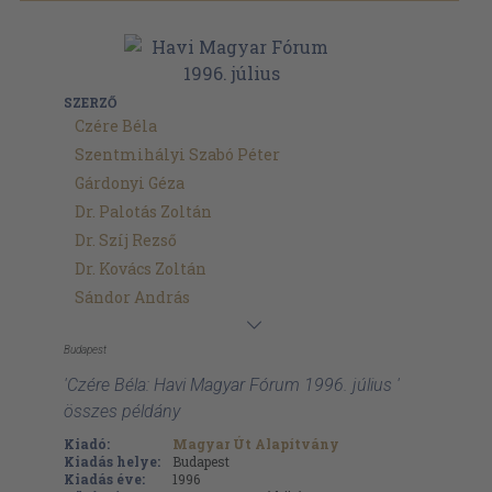
SZERZŐ
Czére Béla
Szentmihályi Szabó Péter
Gárdonyi Géza
Dr. Palotás Zoltán
Dr. Szíj Rezső
Dr. Kovács Zoltán
Sándor András
Budapest
'Czére Béla: Havi Magyar Fórum 1996. július '
összes példány
Kiadó:
Magyar Út Alapítvány
Kiadás helye:
Budapest
Kiadás éve:
1996