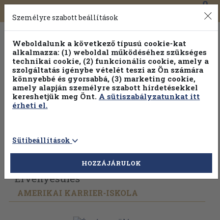
0
Toggle
Főmenü
Könyveink
navigation
Személyre szabott beállítások
Weboldalunk a következő típusú cookie-kat
alkalmazza: (1) weboldal működéséhez szükséges
technikai cookie, (2) funkcionális cookie, amely a
szolgáltatás igénybe vételét teszi az Ön számára
könnyebbé és gyorsabbá, (3) marketing cookie,
Válogasson több mint 30 000 kötet közül
amely alapján személyre szabott hirdetésekkel
Hobbi témakörökben
20% kedvezménnyel!
kereshetjük meg Önt.
A sütiszabályzatunkat itt
érheti el.
Sütibeállítások
Vissza az előző oldalra
Válasszon példányt
HOZZÁJÁRULOK
Érvényesülés
AMERIKAI KARRIER-ISKOLA