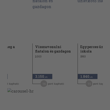
zd meg a
Visszavonulni
Egyperces üzlet
dat!
fiatalon és gazdagon
iskola
2003
1993
3.150
1.840
,-Ft
,-Ft
,-Ft
0
16
15
pont kapható
pont kapható
pont kapható