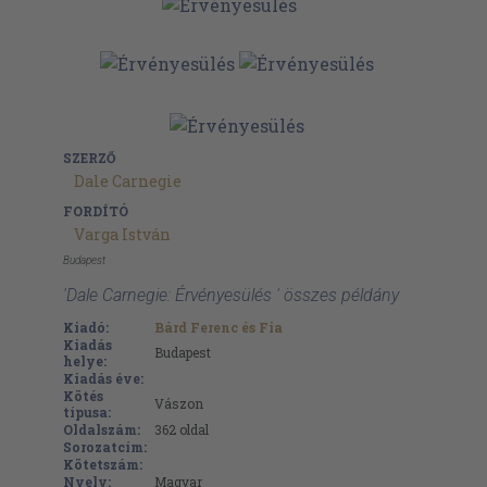
SZERZŐ
Dale Carnegie
FORDÍTÓ
Varga István
Budapest
'Dale Carnegie: Érvényesülés ' összes példány
Kiadó:
Bárd Ferenc és Fia
Kiadás
Budapest
helye:
Kiadás éve:
Kötés
Vászon
típusa:
Oldalszám:
362
oldal
Sorozatcím:
Kötetszám:
Nyelv:
Magyar