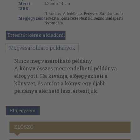
Méret:
20 cm x 14 cm
ISBN:
II. kiadás. A fedőlapot Fenyves Sándor tanár
Megjegyzés:
tervezte. Készítette Neufeld Dezső Budapesti
Nyomdája.
Értesítőt kérek a kiadóról
Megvásárolható példányok
Nincs megvásárolható példány
A könyv összes megrendelhető példánya
elfogyott. Ha kívánja, előjegyezheti a
könyvet, és amint a könyv egy újabb
példánya elérhető lesz, értesítjük.
Előjegyzem
ELŐSZÓ