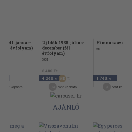
ők 1941. január-
Uj Idők 1938. július-
Himnusz az élet
s (fél évfolyam)
december (fél
2011
évfolyam)
1938
8.480 Ft
4.240
1.740
50
,-Ft
,-Ft
,-Ft
3
34
9
pont kapható
pont kapható
pont kapható
AJÁNLÓ