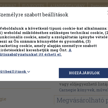
TÁRUHÁZ
ELŐJEGYZÉS
AJÁNDÉKUTALVÁNY
Partnerün
SZÁLLÍTÁS
SEGÍTSÉG
Személyre szabott beállítások
1.
Részletes kereső
Témaköri fa
eboldalunk a következő típusú cookie-kat alkalmazza:
1) weboldal működéséhez szükséges technikai cookie, (2
KIADV
unkcionális cookie, amely a szolgáltatás igénybe vételé
LEGNA
eszi az Ön számára könnyebbé és gyorsabbá, (3)
arketing cookie, amely alapján személyre szabott
PILLANATNYI ÁRAINK
FENNTARTHATÓ OLVASMÁN
irdetésekkel kereshetjük meg Önt.
A
ütiszabályzatunkat itt érheti el.
Dale Carnegie
ütibeállítások
HOZZÁJÁRULOK
Dale Carnegie műveinek
vagy előjegyezhető listáj
Carnegie könyvek, műve
gie
Megvásárolható 