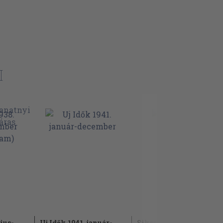
I
lius-
Uj Idők 1941. január-
Sikerkalauz