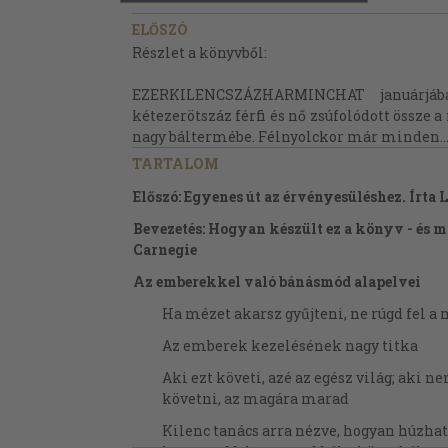
ELŐSZÓ
Részlet a könyvből:
EZERKILENCSZÁZHARMINCHAT januárjába
kétezerötszáz férfi és nő zsúfolódott össze
nagy báltermébe. Félnyolckor már minden..
TARTALOM
Előszó: Egyenes út az érvényesüléshez. Írta
Bevezetés: Hogyan készült ez a könyv - és mi
Carnegie
Az emberekkel való bánásmód alapelvei
Ha mézet akarsz gyűjteni, ne rúgd fel a
Az emberek kezelésének nagy titka
Aki ezt követi, azé az egész világ; aki 
követni, az magára marad
Kilenc tanács arra nézve, hogyan húzhat