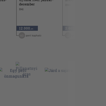
december
1990
1941
12.000
2.440
,-Ft
,-Ft
60
22
pont kapható
pont kapható