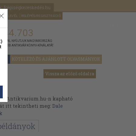
k: Régiségkereskedés.hu
A kosaram
HÍRLEVÉL
BELÉPÉS/REGISZTRÁCIÓ
MÉG
0
5000
Ft
144.703
)
ÁNNYAL NYÚJTJUK MAGYARORSZÁG
t
GYOBB ANTIKVÁR KÖNYV-KÍNÁLATÁT
YOK
KÖTELEZŐ ÉS AJÁNLOTT OLVASMÁNYOK
Vissza az előző oldalra
 az Antikvarium.hu-n kapható
át itt tekintheti meg:
Dale
k
példányok