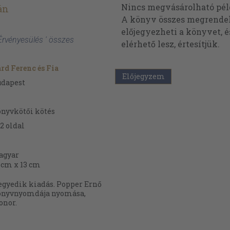
Nincs megvásárolható pé
án
A könyv összes megrendelh
előjegyezheti a könyvet, 
 Érvényesülés ' összes
elérhető lesz, értesítjük.
rd Ferenc és Fia
Előjegyzem
udapest
nyvkötői kötés
2
oldal
agyar
 cm x 13 cm
gyedik kiadás. Popper Ernő
önyvnyomdája nyomása,
onor.