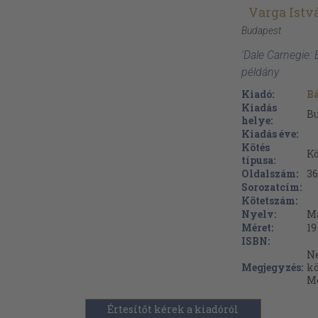
Varga Istv
Budapest
'Dale Carnegie:
példány
Kiadó:
Bá
Kiadás
B
helye:
Kiadás éve:
Kötés
Kö
típusa:
Oldalszám:
36
Sorozatcím:
Kötetszám:
Nyelv:
M
Méret:
19
ISBN:
Ne
Megjegyzés:
k
M
Értesítőt kérek a kiadóról