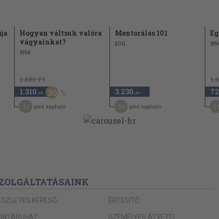
274
meg érte
277
ája
Hogyan váltsuk valóra
Mentorálás 101
Eg
vágyainkat?
2011
199
282
i
1996
jen szégyellnie
284
1.880 Ft
1.
288
1.310
3.230
72
30
,-Ft
,-Ft
294
12
16
1
pont kapható
pont kapható
298
i a hibát
302
307
311
ZOLGÁLTATÁSAINK
re
ázasságod
ÉSZLETES KERESŐ
ÉRTESÍTŐ
325
ONTÁRUHÁZ
SZEMÉLYES ÁTVÉTEL