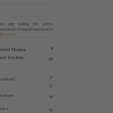
n, egy hideg téli estén,
 a newyorki Pennsylvaniaszálló
.
Tovább
9
 Lowell Thomas
ért. Írta Dale
25
37
 méhkast!
52
nem képes
66
juk a
86