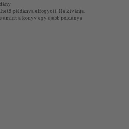
ldány
ető példánya elfogyott. Ha kívánja,
és amint a könyv egy újabb példánya