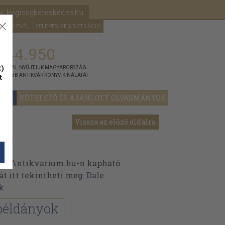
k: Régiségkereskedés.hu
A kosaram
HÍRLEVÉL
BELÉPÉS/REGISZTRÁCIÓ
MÉG
0
5000
Ft
144.950
)
ÁNNYAL NYÚJTJUK MAGYARORSZÁG
t
GYOBB ANTIKVÁR KÖNYV-KÍNÁLATÁT
KÖTELEZŐ ÉS AJÁNLOTT OLVASMÁNYOK
Vissza az előző oldalra
 az Antikvarium.hu-n kapható
át itt tekintheti meg:
Dale
k
példányok