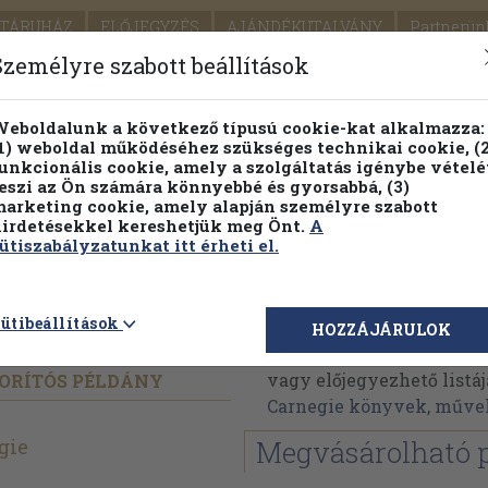
TÁRUHÁZ
ELŐJEGYZÉS
AJÁNDÉKUTALVÁNY
Partnerün
SZÁLLÍTÁS
SEGÍTSÉG
Személyre szabott beállítások
1.
Részletes kereső
Témaköri fa
eboldalunk a következő típusú cookie-kat alkalmazza:
1) weboldal működéséhez szükséges technikai cookie, (2
KIADV
unkcionális cookie, amely a szolgáltatás igénybe vételé
LEGNA
eszi az Ön számára könnyebbé és gyorsabbá, (3)
arketing cookie, amely alapján személyre szabott
PILLANATNYI ÁRAINK
ÖRÖK TÖRTÉNETEK
irdetésekkel kereshetjük meg Önt.
A
ütiszabályzatunkat itt érheti el.
Dale Carnegie
ütibeállítások
HOZZÁJÁRULOK
Dale Carnegie műveinek
vagy előjegyezhető listáj
ORÍTÓS PÉLDÁNY
Carnegie könyvek, műve
gie
Megvásárolható 