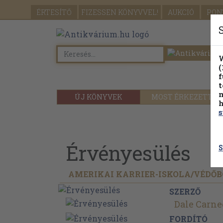
ÉRTESÍTŐ
FIZESSEN
KÖNYVVEL!
AUKCIÓ
PON
W
(
f
t
m
ÚJ KÖNYVEK
MOST ÉRKEZETT
h
s
Érvényesülés
S
AMERIKAI KARRIER-ISKOLA/
VÉDŐB
SZERZŐ
Dale Carne
FORDÍTÓ