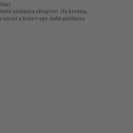
ldány
ető példánya elfogyott. Ha kívánja,
és amint a könyv egy újabb példánya