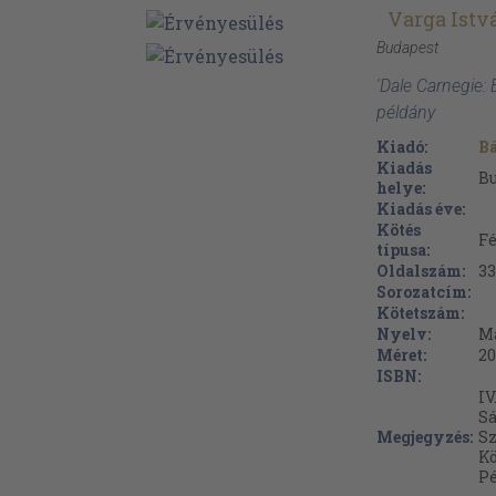
Varga Istv
Budapest
'Dale Carnegie:
példány
Kiadó:
Bá
Kiadás
B
helye:
Kiadás éve:
Kötés
Fé
típusa:
Oldalszám:
33
Sorozatcím:
Kötetszám:
Nyelv:
M
Méret:
20
ISBN:
IV
Sá
Megjegyzés:
Sz
Kö
Pé