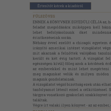
Értesítőt kérek a kiadóról
FÜLSZÖVEG
ENNEK A KÖNYVNEK EGYEDÜLI CÉLJA az, ho
feladat megoldására: miképpen kell bán
lehet befolyásolnunk őket mindenna
érintkezéseink során.
Néhány évvel ezelőtt a chicagói egyetem é
irányító amerikai intézet vizsgálatot vég
mit akarnak a felnőttek valójában tanulni
került és két évig tartott. A vizsgálat fel
egészségen kívül) főleg azok a kérdések é
az emberekkel és mint lehet megérteni ő
meg magunkat velük és milyen módon 
magunk gondolatainak.
A vizsgálatot végző bizottság ezek után elha
tanfolyamot létesít ezzel a célkitűzéssel.
tárgyra vonatkozó gyakorlati szakkönyvet i
találtak.
Végre írt valaki ilyen könyvet - az az ember, 