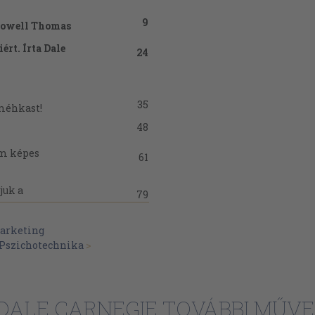
9
 Lowell Thomas
ért. Írta Dale
24
35
 méhkast!
48
nem képes
61
juk a
79
z emberekkel
arketing
Pszichotechnika
>
89
más rólad jó
102
DALE CARNEGIE TOVÁBBI MŰVE
111
sz