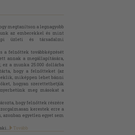
gy megtanítson a legnagyobb
nunk az emberekkel és mint
pi üzleti és társadalmi
s a felnőttek továbbképzését
zett annak a megállapítására,
; ez a munka 25.000 dollárba
tárta, hogy a felnőtteket (az
rdeklik, miképpen lehet bánni
ket, hogyan szerettethetjük
nyerhetünk meg másokat a
tározta, hogy felnőttek részére
 Szorgalmasan kerestek erre a
s, azonban egyetlen egyet sem
aki...
Tovább