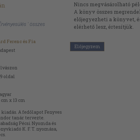
Nincs megvásárolható pé
án
A könyv összes megrendelh
előjegyezheti a könyvet, 
 Érvényesülés ' összes
elérhető lesz, értesítjük.
rd Ferenc és Fia
Előjegyzem
udapest
lvászon
9
oldal
agyar
 cm x 13 cm
. kiadás. A fedőlapot Fenyves
ndor tanár tervezte.
abadság Pécsi Nyomda és
nyvkiadó K. F. T. nyomása,
cs.