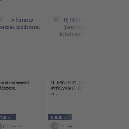
hatásos beszéd
Uj Idők 1937. (nem teljes
Uj Idők 193
dszerei
évfolyam) I-II.
évfolyam) 
0
1937
1938
780
9.800
9.800
,-Ft
,-Ft
,-Ft
4
49
49
pont kapható
pont kapható
pont kap