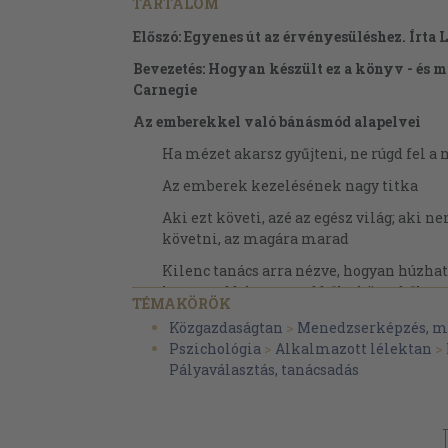
TARTALOM
Előszó: Egyenes út az érvényesüléshez. Írta
Bevezetés: Hogyan készült ez a könyv - és mi
Carnegie
Az emberekkel való bánásmód alapelvei
Ha mézet akarsz gyűjteni, ne rúgd fel a
Az emberek kezelésének nagy titka
Aki ezt követi, azé az egész világ; aki 
követni, az magára marad
Kilenc tanács arra nézve, hogyan húzhat
legnagyobb hasznot ebből a könyvből
TÉMAKÖRÖK
Hat mód arra, hogy megszerettesd magad a
Közgazdaságtan
>
Menedzserképzés, m
Pszichológia
>
Alkalmazott lélektan
>
Tégy így - és mindenütt szívesen látnak
Pályaválasztás, tanácsadás
Egyszerű eszköz arra, hogy az első benyo
legyen
Ha nem így cselekszel, mindig bajba jut