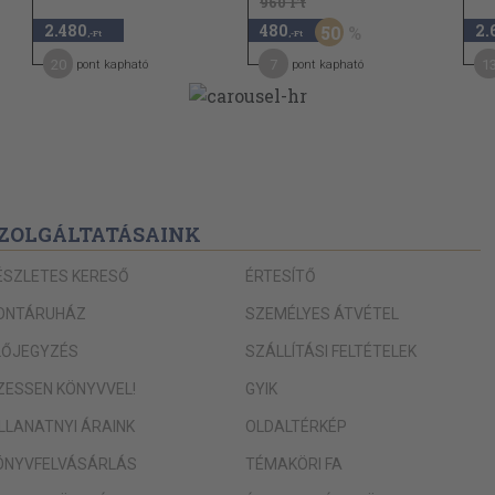
960 Ft
267
2.480
480
2.
50
,-Ft
,-Ft
272
20
7
1
pont kapható
pont kapható
276
i a hibát
280
285
287
ZOLGÁLTATÁSAINK
re
ázasságod
ÉSZLETES KERESŐ
ÉRTESÍTŐ
303
ONTÁRUHÁZ
SZEMÉLYES ÁTVÉTEL
311
 leben lassen"
LŐJEGYZÉS
SZÁLLÍTÁSI FELTÉTELEK
k lesz majd
315
IZESSEN KÖNYVVEL!
GYIK
320
doggá tehetsz
ILLANATNYI ÁRAINK
OLDALTÉRKÉP
324
ÖNYVFELVÁSÁRLÁS
TÉMAKÖRI FA
327