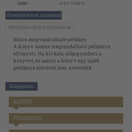
ISBN:
0-671-72365-0
Értesítőt kérek a kiadóról
Megvásárolható példányok
Nincs megvásárolható példány
A könyv összes megrendelhető példánya
elfogyott. Ha kívánja, előjegyezheti a
könyvet, és amint a könyv egy újabb
példánya elérhető lesz, értesítjük.
Előjegyzem
ELŐSZÓ
FÜLSZÖVEG