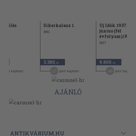
yesülés
Sikerkalauz 1.
Uj Idők 1937. jan
június (fél
1991
évfolyam)/Az...
1937
3.380
9.800
,-Ft
,-Ft
,-Ft
2
27
49
pont kapható
pont kapható
pont kapható
AJÁNLÓ
ANTIKVÁRIUM.HU