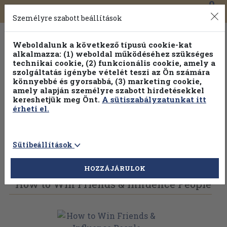
0
Toggle
Főmenü
Könyveink
navigation
Személyre szabott beállítások
Weboldalunk a következő típusú cookie-kat
alkalmazza: (1) weboldal működéséhez szükséges
technikai cookie, (2) funkcionális cookie, amely a
szolgáltatás igénybe vételét teszi az Ön számára
könnyebbé és gyorsabbá, (3) marketing cookie,
Válogasson több mint 1.000.000 kiadványunk közül
10-
amely alapján személyre szabott hirdetésekkel
100% kedvezménnyel!
kereshetjük meg Önt.
A sütiszabályzatunkat itt
érheti el.
Sütibeállítások
Vissza az előző oldalra
Válasszon példányt
HOZZÁJÁRULOK
How to Win Friends & Influence People