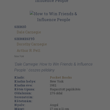
SZERZŐ
Dale Carnegie
SZERKESZTŐ
Dorothy Carnegie
Arthur R. Pell
New York
'Dale Carnegie: How to Win Friends & Influence
People ' összes példány
Kiadó:
Pocket Books
Kiadás helye:
New York
Kiadás éve:
1982
Kötés típusa:
Ragasztott papírkötés
Oldalszám:
276
oldal
Sorozatcím:
Kötetszám:
Nyelv:
Angol
Méret:
17 cm x 11 cm