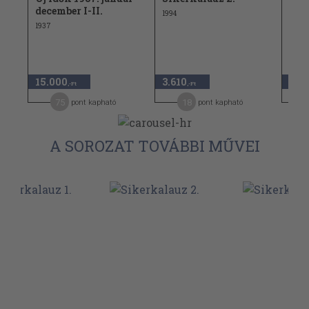
december I-II.
telj
1994
1937
1938
15.000
3.610
9.8
,-Ft
,-Ft
75
18
pont kapható
pont kapható
A SOROZAT TOVÁBBI MŰVEI