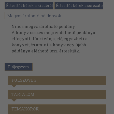
Értesítőt kérek a kiadóról
Értesítőt kérek a sorozatról
Megvásárolható példányok
Nincs megvásárolható példány
A könyv összes megrendelhető példánya
elfogyott. Ha kívánja, előjegyezheti a
könyvet, és amint a könyv egy újabb
példánya elérhető lesz, értesítjük.
Előjegyzem
FÜLSZÖVEG
TARTALOM
TÉMAKÖRÖK