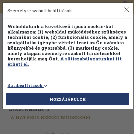
0
Toggle
Főmenü
Könyveink
navigation
Személyre szabott beállítások
Weboldalunk a következő típusú cookie-kat
alkalmazza: (1) weboldal működéséhez szükséges
technikai cookie, (2) funkcionális cookie, amely a
szolgáltatás igénybe vételét teszi az Ön számára
könnyebbé és gyorsabbá, (3) marketing cookie,
amely alapján személyre szabott hirdetésekkel
kereshetjük meg Önt.
A sütiszabályzatunkat itt
érheti el.
Sütibeállítások
Vissza az előző oldalra
Válasszon példányt
HOZZÁJÁRULOK
Sikerkalauz 3.
A HATÁSOS BESZÉD MÓDSZEREI