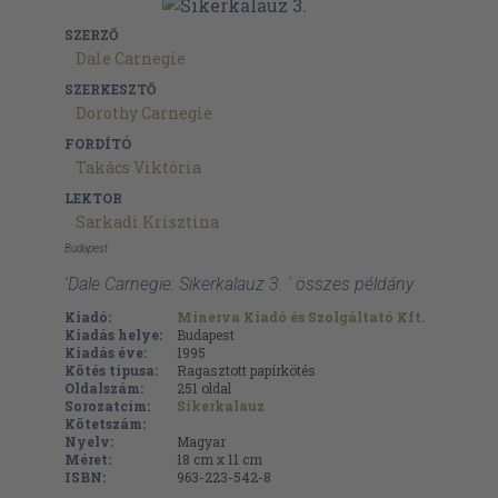
SZERZŐ
Dale Carnegie
SZERKESZTŐ
Dorothy Carnegie
FORDÍTÓ
Takács Viktória
LEKTOR
Sarkadi Krisztina
Budapest
'Dale Carnegie: Sikerkalauz 3. ' összes példány
Kiadó:
Minerva Kiadó és Szolgáltató Kft.
Kiadás helye:
Budapest
Kiadás éve:
1995
Kötés típusa:
Ragasztott papírkötés
Oldalszám:
251
oldal
Sorozatcím:
Sikerkalauz
Kötetszám:
Nyelv:
Magyar
Méret:
18 cm x 11 cm
ISBN:
963-223-542-8