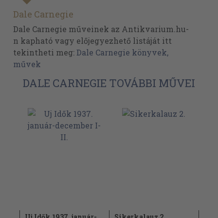
Dale Carnegie
Dale Carnegie műveinek az Antikvarium.hu-
n kapható vagy előjegyezhető listáját itt
tekintheti meg:
Dale Carnegie könyvek,
művek
DALE CARNEGIE TOVÁBBI MŰVEI
Uj Idők 1937. január-
Sikerkalauz 2.
Uj 