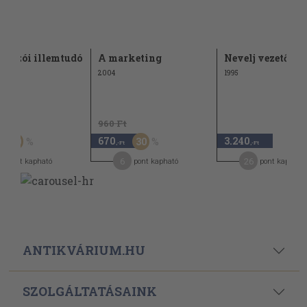
lkozói illemtudó
A marketing
Nevelj vezetőket
2004
1995
t
960 Ft
670
3.240
50
30
,-Ft
,-Ft
6
26
pont kapható
pont kapható
pont kapható
ANTIKVÁRIUM.HU
SZOLGÁLTATÁSAINK