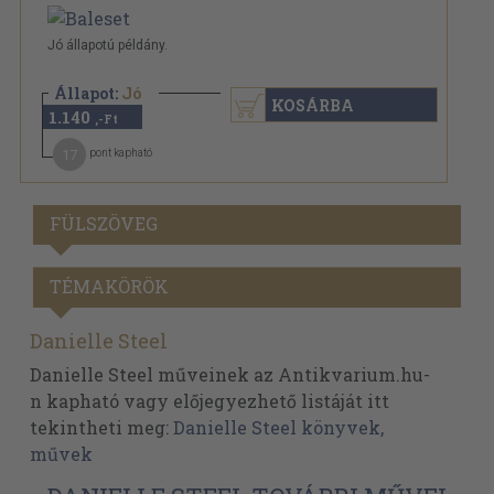
Jó állapotú példány.
Állapot:
Jó
KOSÁRBA
1.140
,-Ft
17
pont kapható
FÜLSZÖVEG
TÉMAKÖRÖK
Danielle Steel
Danielle Steel műveinek az Antikvarium.hu-
n kapható vagy előjegyezhető listáját itt
tekintheti meg:
Danielle Steel könyvek,
művek