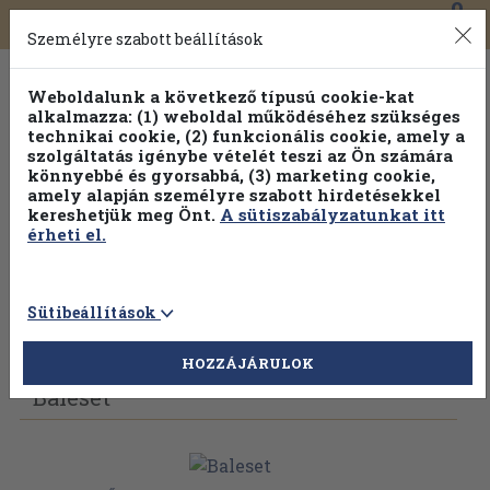
0
Toggle
Főmenü
Könyveink
navigation
Személyre szabott beállítások
Weboldalunk a következő típusú cookie-kat
alkalmazza: (1) weboldal működéséhez szükséges
technikai cookie, (2) funkcionális cookie, amely a
szolgáltatás igénybe vételét teszi az Ön számára
könnyebbé és gyorsabbá, (3) marketing cookie,
amely alapján személyre szabott hirdetésekkel
kereshetjük meg Önt.
A sütiszabályzatunkat itt
érheti el.
Sütibeállítások
Vissza az előző oldalra
Válasszon példányt
HOZZÁJÁRULOK
Baleset