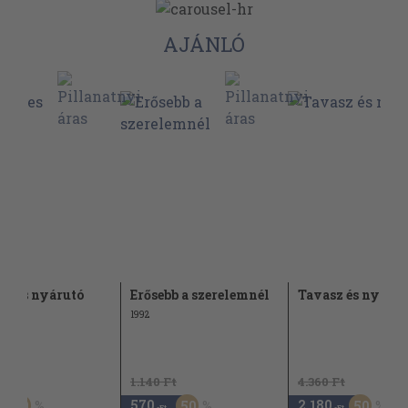
AJÁNLÓ
lmes nyárutó
Erősebb a szerelemnél
Tavasz és nyár
1992
Ft
1.140 Ft
4.360 Ft
570
2.180
50
50
50
,-Ft
,-Ft