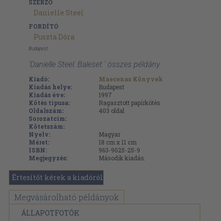
SZERZŐ
Danielle Steel
FORDÍTÓ
Puszta Dóra
Budapest
'Danielle Steel: Baleset ' összes példány
Kiadó:
Maecenas Könyvek
Kiadás helye:
Budapest
Kiadás éve:
1997
Kötés típusa:
Ragasztott papírkötés
Oldalszám:
403
oldal
Sorozatcím:
Kötetszám:
Nyelv:
Magyar
Méret:
18 cm x 11 cm
ISBN:
963-9025-25-9
Megjegyzés:
Második kiadás.
Értesítőt kérek a kiadóról
Megvásárolható példányok
ÁLLAPOTFOTÓK