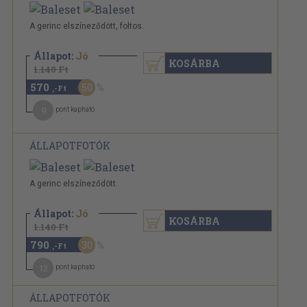
A gerinc elszíneződött, foltos.
Állapot:
Jó
KOSÁRBA
1.140 Ft
570
50
,-Ft
9
pont kapható
ÁLLAPOTFOTÓK
A gerinc elszíneződött.
Állapot:
Jó
KOSÁRBA
1.140 Ft
790
30
,-Ft
12
pont kapható
ÁLLAPOTFOTÓK