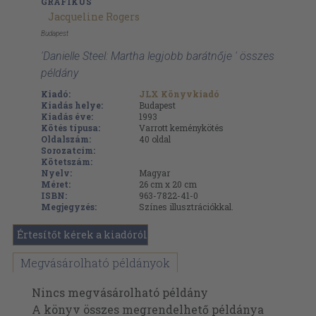
GRAFIKUS
Jacqueline Rogers
Budapest
'Danielle Steel: Martha legjobb barátnője ' összes
példány
Kiadó:
JLX Könyvkiadó
Kiadás helye:
Budapest
Kiadás éve:
1993
Kötés típusa:
Varrott keménykötés
Oldalszám:
40
oldal
Sorozatcím:
Kötetszám:
Nyelv:
Magyar
Méret:
26 cm x 20 cm
ISBN:
963-7822-41-0
Megjegyzés:
Színes illusztrációkkal.
Értesítőt kérek a kiadóról
Megvásárolható példányok
Nincs megvásárolható példány
A könyv összes megrendelhető példánya