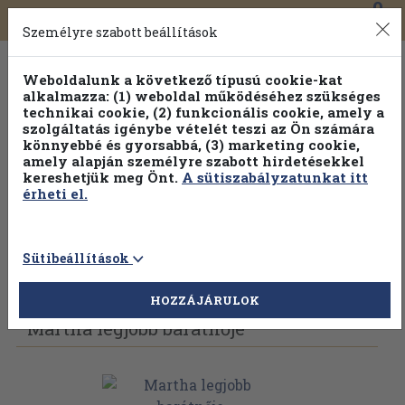
0
Toggle
Főmenü
Könyveink
navigation
Személyre szabott beállítások
Weboldalunk a következő típusú cookie-kat
alkalmazza: (1) weboldal működéséhez szükséges
technikai cookie, (2) funkcionális cookie, amely a
szolgáltatás igénybe vételét teszi az Ön számára
könnyebbé és gyorsabbá, (3) marketing cookie,
amely alapján személyre szabott hirdetésekkel
kereshetjük meg Önt.
A sütiszabályzatunkat itt
érheti el.
Sütibeállítások
Vissza az előző oldalra
Válasszon példányt
HOZZÁJÁRULOK
Martha legjobb barátnője