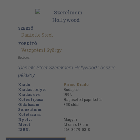
SZERZŐ
Danielle Steel
FORDÍTÓ
Veszprémi György
Budapest
'Danielle Steel: Szerelmem Hollywood ' összes
példány
Kiadó:
Primo Kiadó
Kiadás helye:
Budapest
Kiadás éve:
1992
Kötés típusa:
Ragasztott papírkötés
Oldalszám:
358
oldal
Sorozatcím:
Kötetszám:
Nyelv:
Magyar
Méret:
21 cm x 13 cm
ISBN:
963-8079-03-8