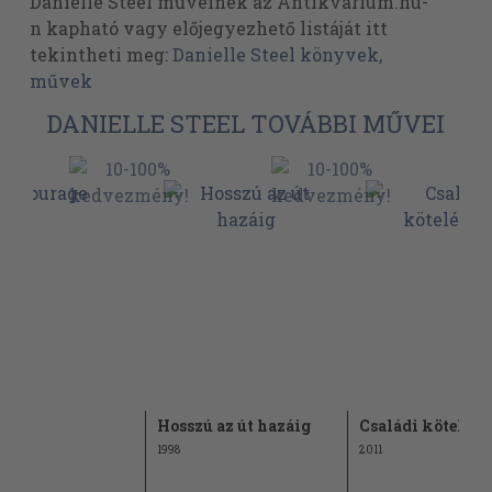
Danielle Steel műveinek az Antikvarium.hu-
n kapható vagy előjegyezhető listáját itt
tekintheti meg:
Danielle Steel könyvek,
művek
DANIELLE STEEL TOVÁBBI MŰVEI
age
Hosszú az út hazáig
Családi kötelék
1998
2011