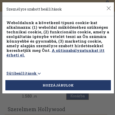
0
Toggle
Főmenü
Könyveink
navigation
Személyre szabott beállítások
Weboldalunk a következő típusú cookie-kat
alkalmazza: (1) weboldal működéséhez szükséges
technikai cookie, (2) funkcionális cookie, amely a
szolgáltatás igénybe vételét teszi az Ön számára
könnyebbé és gyorsabbá, (3) marketing cookie,
Válogasson több mint 1.000.000 kiadványunk közül
10-
amely alapján személyre szabott hirdetésekkel
100% kedvezménnyel!
kereshetjük meg Önt.
A sütiszabályzatunkat itt
érheti el.
Sütibeállítások
Vissza az előző oldalra
HOZZÁJÁRULOK
1.580
Kosárba
,-Ft
Szerelmem Hollywood