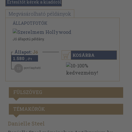
Értesítőt kérek a kiadóról
Megvásárolható példányok
ÁLLAPOTFOTÓK
Jó állapotú példány.
Állapot:
Jó
KOSÁRBA
1.580
,-Ft
13
pont kapható
FÜLSZÖVEG
TÉMAKÖRÖK
Danielle Steel