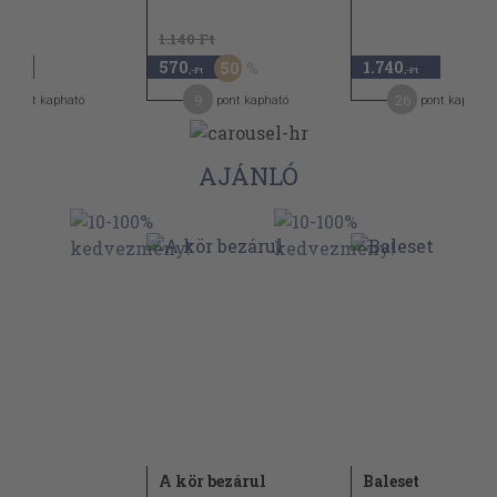
1.140 Ft
570
1.740
50
,-Ft
,-Ft
,-Ft
2
9
26
pont kapható
pont kapható
pont kapható
AJÁNLÓ
A kör bezárul
Baleset