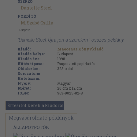
SZERZŐ
Danielle Steel
FORDÍTÓ
M. Szabó Csilla
Budapest
'Danielle Steel: Újra jön a szerelem ' összes példány
Kiadó:
Maecenas Könyvkiadó
Kiadás helye:
Budapest
Kiadás éve:
1998
Kötés típusa:
Ragasztott papírkötés
Oldalszám:
325
oldal
Sorozatcím:
Kötetszám:
Nyelv:
Magyar
Méret:
20 cm x 12 cm
ISBN:
963-9025-82-8
Értesítőt kérek a kiadóról
Megvásárolható példányok
ÁLLAPOTFOTÓK