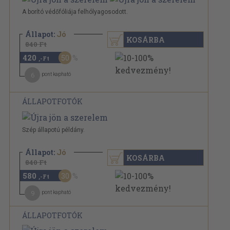
A borító védőfóliája felhólyagosodott.
Állapot:
Jó
KOSÁRBA
840 Ft
420
50
,-Ft
6
pont kapható
ÁLLAPOTFOTÓK
Szép állapotú példány.
Állapot:
Jó
KOSÁRBA
840 Ft
580
30
,-Ft
9
pont kapható
ÁLLAPOTFOTÓK