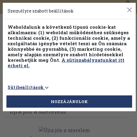
0
Toggle
Főmenü
Könyveink
navigation
Személyre szabott beállítások
Weboldalunk a következő típusú cookie-kat
alkalmazza: (1) weboldal működéséhez szükséges
technikai cookie, (2) funkcionális cookie, amely a
szolgáltatás igénybe vételét teszi az Ön számára
könnyebbé és gyorsabbá, (3) marketing cookie,
Válogasson több mint 1.000.000 kiadványunk közül
10-
amely alapján személyre szabott hirdetésekkel
100% kedvezménnyel!
kereshetjük meg Önt.
A sütiszabályzatunkat itt
érheti el.
Sütibeállítások
Vissza az előző oldalra
Válasszon példányt
HOZZÁJÁRULOK
Újra jön a szerelem