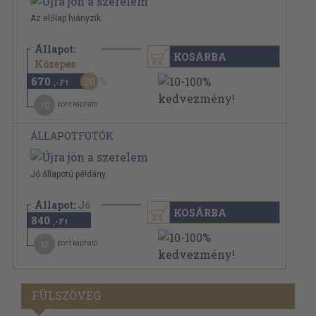
Az előlap hiányzik.
Állapot:
KOSÁRBA
840 Ft
Közepes
670
20
,-Ft
10
pont kapható
ÁLLAPOTFOTÓK
Jó állapotú példány.
Állapot:
Jó
KOSÁRBA
840
,-Ft
13
pont kapható
FÜLSZÖVEG