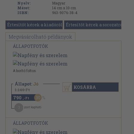
Nyelv:
Magyar
Méret:
14 cm x 10 cm
ISBN:
963-9076-38-4
Értesítőt kérek a kiadóról
Értesítőt kérek a sorozatról
Megvásárolható példányok
ÁLLAPOTFOTÓK
A borító foltos.
Állapot:
Jó
KOSÁRBA
1.140 Ft
790
30
,-Ft
7
pont kapható
ÁLLAPOTFOTÓK