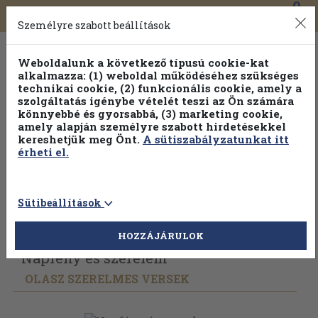
0
Toggle
Főmenü
Könyveink
navigation
Személyre szabott beállítások
Weboldalunk a következő típusú cookie-kat
alkalmazza: (1) weboldal működéséhez szükséges
technikai cookie, (2) funkcionális cookie, amely a
szolgáltatás igénybe vételét teszi az Ön számára
könnyebbé és gyorsabbá, (3) marketing cookie,
amely alapján személyre szabott hirdetésekkel
kereshetjük meg Önt.
A sütiszabályzatunkat itt
érheti el.
Sütibeállítások
Vissza az előző oldalra
Válasszon példányt
HOZZÁJÁRULOK
Napfény és szerelem
OLASZ SZERELMES VERSEK