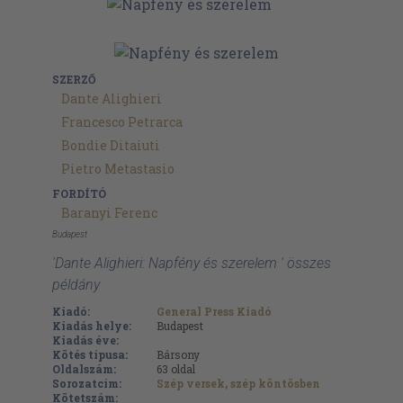
SZERZŐ
Dante Alighieri
Francesco Petrarca
Bondie Ditaiuti
Pietro Metastasio
FORDÍTÓ
Baranyi Ferenc
Budapest
'Dante Alighieri: Napfény és szerelem ' összes
példány
Kiadó:
General Press Kiadó
Kiadás helye:
Budapest
Kiadás éve:
Kötés típusa:
Bársony
Oldalszám:
63
oldal
Sorozatcím:
Szép versek, szép köntösben
Kötetszám: