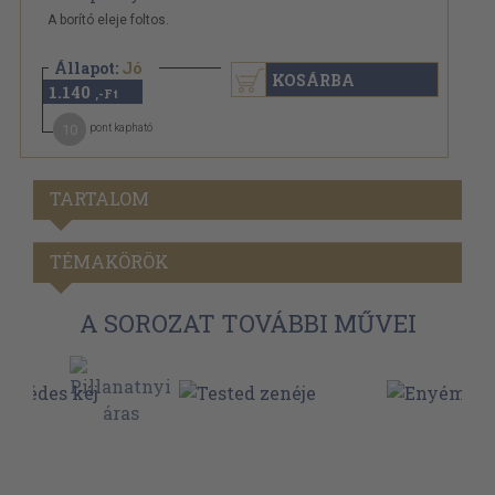
A borító eleje foltos.
Állapot:
Jó
KOSÁRBA
1.140
,-Ft
10
pont kapható
TARTALOM
TÉMAKÖRÖK
A SOROZAT TOVÁBBI MŰVEI