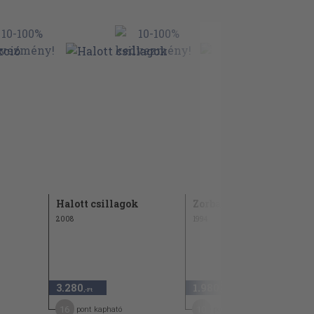
Halott csillagok
Zorba, a Hutt visszavág
2008
1994
3.280
1.980
,-Ft
,-Ft
16
10
pont kapható
pont kapható