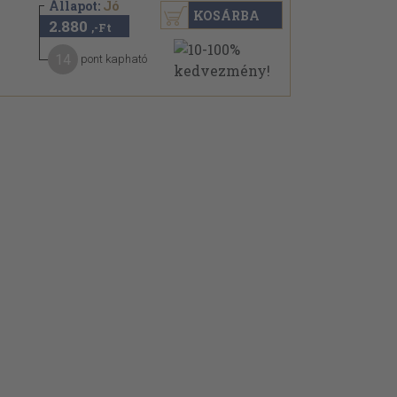
Állapot:
Jó
KOSÁRBA
2.880
,-Ft
14
pont kapható