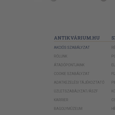
ANTIKVÁRIUM.HU
S
AKCIÓS SZABÁLYZAT
R
RÓLUNK
P
ÁTADÓPONTJAINK
E
COOKIE SZABÁLYZAT
F
ADATKEZELÉSI TÁJÉKOZTATÓ
P
ÜZLETSZABÁLYZAT/ÁSZF
K
KARRIER
C
BAGOLYMÚZEUM
H