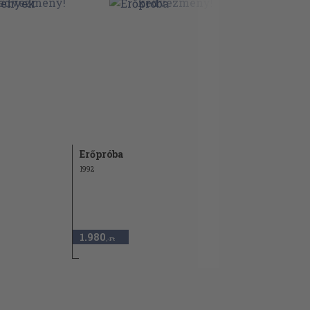
Erőpróba
1992
1.980
,-Ft