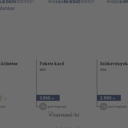
küldetése
Fekete kard
Szökevények
1996
1994
3.840
2.880
0
,-Ft
,-Ft
19
14
ható
pont kapható
pont kapható