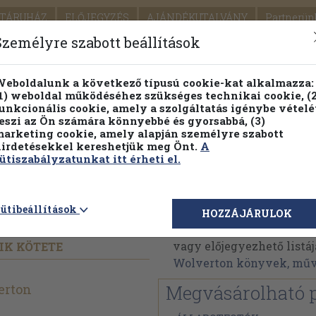
TÁRUHÁZ
ELŐJEGYZÉS
AJÁNDÉKUTALVÁNY
Partnerün
SZÁLLÍTÁS
SEGÍTSÉG
Személyre szabott beállítások
Részletes kereső
Témaköri fa
eboldalunk a következő típusú cookie-kat alkalmazza:
1) weboldal működéséhez szükséges technikai cookie, (2
Vál
unkcionális cookie, amely a szolgáltatás igénybe vételé
eszi az Ön számára könnyebbé és gyorsabbá, (3)
arketing cookie, amely alapján személyre szabott
PILLANATNYI ÁRAINK
FENNTARTHATÓ OLVASMÁN
irdetésekkel kereshetjük meg Önt.
A
ütiszabályzatunkat itt érheti el.
Dave Wolverton
ütibeállítások
HOZZÁJÁRULOK
Dave Wolverton műveine
vagy előjegyezhető listáj
IK KÖTETE
Wolverton könyvek, mű
erton
Megvásárolható 