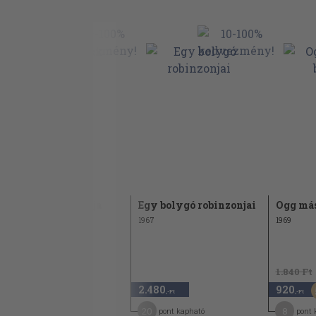
Kárhozottak légiója
Egy bolygó robinzonjai
Ogg más
2000
1967
1969
2.160 Ft
1.840 Ft
1.080
2.480
920
50
,-Ft
,-Ft
,-Ft
16
20
8
pont kapható
pont kapható
pont 