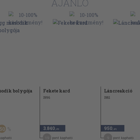
AJÁNLÓ
odik bolygója
Fekete kard
Láncreakció
1996
1981
3.840
950
50
,-Ft
,-Ft
19
9
kapható
pont kapható
pont kapható