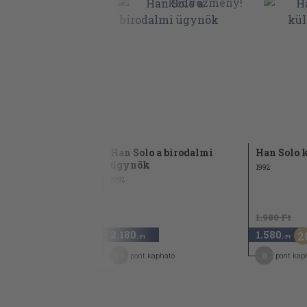
Han Solo a birodalmi
Han Solo 
ügynök
1992
1992
1.980 Ft
2.180
1.580
2
,-Ft
,-Ft
11
8
pont kapható
pont kap