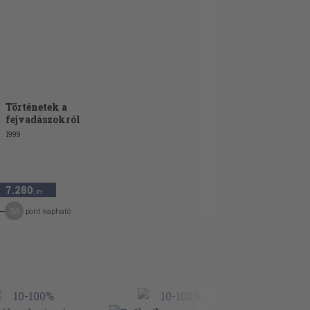
Történetek a
fejvadászokról
1999
7.280
,-Ft
36
pont kapható