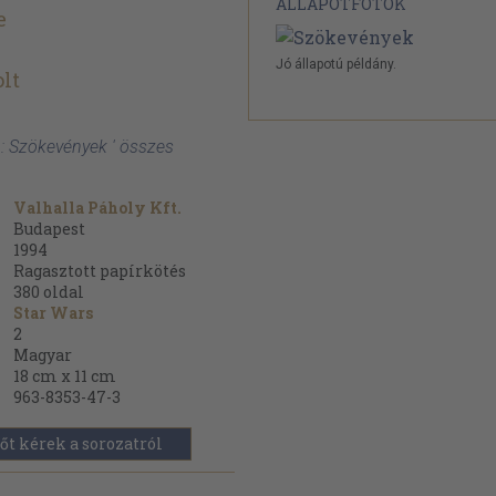
ÁLLAPOTFOTÓK
e
Jó állapotú példány.
olt
: Szökevények ' összes
Valhalla Páholy Kft.
Budapest
1994
Ragasztott papírkötés
380
oldal
Star Wars
2
Magyar
18 cm x 11 cm
963-8353-47-3
őt kérek a sorozatról