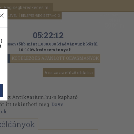
k: Régiségkereskedés.hu
A kosaram
HÍRLEVÉL
BELÉPÉS/REGISZTRÁCIÓ
MÉG
0
5000
Ft
05:22:11
)
ogasson több mint 1.000.000 kiadványunk közül
t
10-100% kedvezménnyel!
YOK
KÖTELEZŐ ÉS AJÁNLOTT OLVASMÁNYOK
Vissza az előző oldalra
k az Antikvarium.hu-n kapható
át itt tekintheti meg:
Dave
vek
példányok