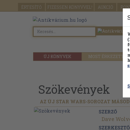
ÉRTESÍTŐ
FIZESSEN
KÖNYVVEL!
AUKCIÓ
PON
W
(
f
t
m
ÚJ KÖNYVEK
MOST ÉRKEZETT
h
s
Szökevények
S
AZ ÚJ STAR WARS-SOROZAT MÁSOD
SZERZŐ
Dave Wolv
SZERKESZTŐ