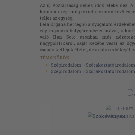
Az új Köztársaság nehéz idők elébe néz. A
katonai ereje még mindig számottevő és a
teljes az egység.
Leia Organa hercegnő a nyugalom érdekébe
egy ingadozó bolygórendszer urával, a kor
való Han Solo azonban más nézeteke
nagypolitikáról, saját kezébe veszi az üg
csupán kettejük életét, de a galaxis békéjét is
TÉMAKÖRÖK
Szépirodalom
>
Szórakoztató irodalo
Szépirodalom
>
Szórakoztató irodalo
D