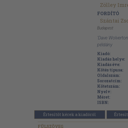
Zölley Imr
FORDÍTÓ
Szántai Zs
Budapest
'Dave Wolverton
példány
Kiadó:
Kiadás helye:
Kiadás éve:
Kötés típusa:
Oldalszám:
Sorozatcím:
Kötetszám:
Nyelv:
Méret:
ISBN:
Értesítőt kérek a kiadóról
Értesít
FÜLSZÖVEG