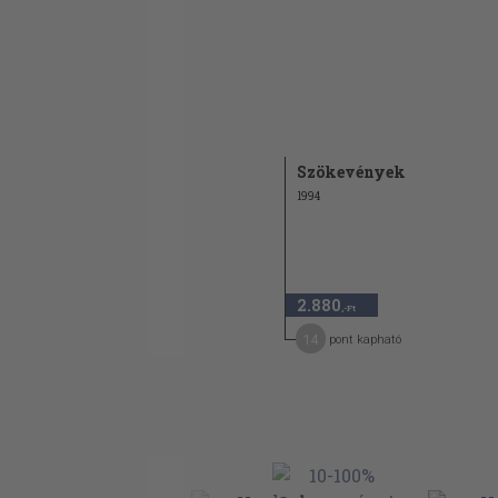
Szökevények
1994
2.880
,-Ft
14
pont kapható