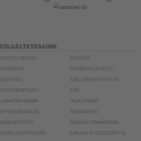
ZOLGÁLTATÁSAINK
ÉSZLETES KERESŐ
ÉRTESÍTŐ
ONTÁRUHÁZ
SZEMÉLYES ÁTVÉTEL
LŐJEGYZÉS
SZÁLLÍTÁSI FELTÉTELEK
IZESSEN KÖNYVVEL!
GYIK
ILLANATNYI ÁRAINK
OLDALTÉRKÉP
ÖNYVFELVÁSÁRLÁS
TÉMAKÖRI FA
SOMAGKÖVETÉS
ÉRDEKES TÉMAKÖREINK
ÍRLEVÉL FELIRATKOZÁS
ELÁLLÁS A SZERZŐDÉSTŐL