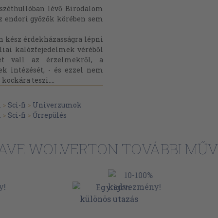
 széthullóban lévő Birodalom
z endori győzők körében sem
n kész érdekházasságra lépni
éliai kalózfejedelmek véréből
t vall az érzelmekről, a
yek intézését, - és ezzel nem
 kockára teszi....
m
>
Sci-fi
>
Univerzumok
m
>
Sci-fi
>
Űrrepülés
AVE WOLVERTON TOVÁBBI MŰV