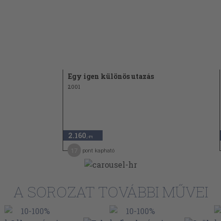
Egy igen különös utazás
2001
2.160
,-Ft
17
pont kapható
A SOROZAT TOVÁBBI MŰVEI