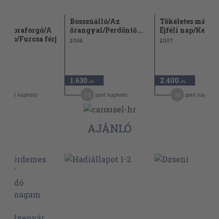
Bosszúálló/Az
Tökéletes másola
/Napraforgó/A
őrangyal/Perdöntő...
Éjféli nap/Kegyet
e nap/Furcsa férj
2004
2007
1.630
2.400
-Ft
,-Ft
,-Ft
5
15
36
pont kapható
pont kapható
pont kapható
AJÁNLÓ