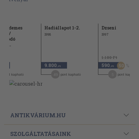
t érdemes
Hadiállapot 1-2.
Dzseni
alni/
1998
1997
fonódó
k/A...
1.180 Ft
9.800
590
50
,-Ft
,-Ft
,-Ft
6
49
5
pont kapható
pont kapható
pont kapható
ANTIKVÁRIUM.HU
SZOLGÁLTATÁSAINK