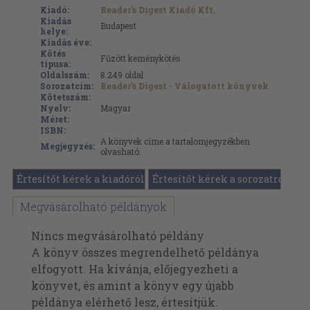
Kiadó:
Reader's Digest Kiadó Kft.
Kiadás
Budapest
helye:
Kiadás éve:
Kötés
Fűzött keménykötés
típusa:
Oldalszám:
8.249
oldal
Sorozatcím:
Reader's Digest - Válogatott könyvek
Kötetszám:
Nyelv:
Magyar
Méret:
ISBN:
A könyvek címe a tartalomjegyzékben
Megjegyzés:
olvasható.
Értesítőt kérek a kiadóról
Értesítőt kérek a sorozatról
Megvásárolható példányok
Nincs megvásárolható példány
A könyv összes megrendelhető példánya
elfogyott. Ha kívánja, előjegyezheti a
könyvet, és amint a könyv egy újabb
példánya elérhető lesz, értesítjük.