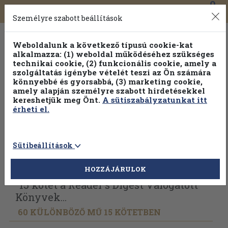
0
Toggle
Főmenü
Könyveink
navigation
Személyre szabott beállítások
Weboldalunk a következő típusú cookie-kat
alkalmazza: (1) weboldal működéséhez szükséges
technikai cookie, (2) funkcionális cookie, amely a
szolgáltatás igénybe vételét teszi az Ön számára
könnyebbé és gyorsabbá, (3) marketing cookie,
amely alapján személyre szabott hirdetésekkel
kereshetjük meg Önt.
A sütiszabályzatunkat itt
érheti el.
Sütibeállítások
Vissza az előző oldalra
Válasszon példányt
HOZZÁJÁRULOK
"15 kötet a Reader's Digest Válogatott
Könyvek...
60 KÜLÖNBÖZŐ MŰ 15 KÖTETBEN