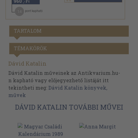
960
,-Ft
14
pont kapható
TARTALOM
TÉMAKÖRÖK
Dávid Katalin
Dávid Katalin műveinek az Antikvarium.hu-
n kapható vagy előjegyezhető listáját itt
tekintheti meg:
Dávid Katalin könyvek,
művek
DÁVID KATALIN TOVÁBBI MŰVEI