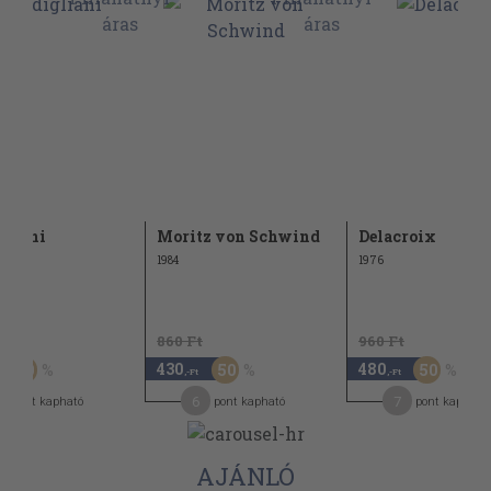
gliani
Moritz von Schwind
Delacroix
1984
1976
t
860 Ft
960 Ft
430
480
50
50
50
,-Ft
,-Ft
6
7
pont kapható
pont kapható
pont kapható
AJÁNLÓ