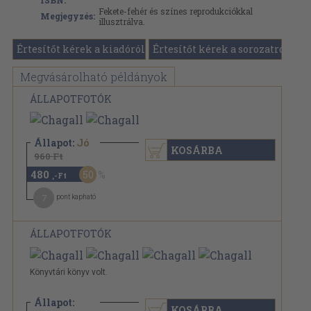
ISBN:
Fekete-fehér és színes reprodukciókkal
Megjegyzés:
illusztrálva.
Értesítőt kérek a kiadóról
Értesítőt kérek a sorozatról
Megvásárolható példányok
ÁLLAPOTFOTÓK
Állapot:
Jó
KOSÁRBA
960 Ft
480
50
,-Ft
7
pont kapható
ÁLLAPOTFOTÓK
Könyvtári könyv volt.
Állapot:
KOSÁRBA