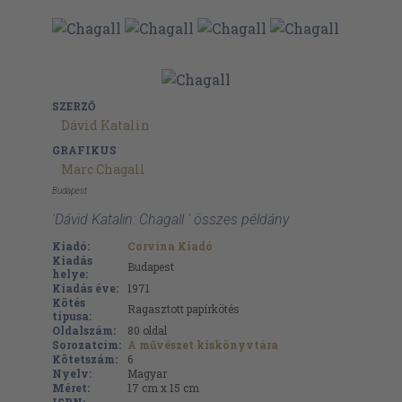
SZERZŐ
Dávid Katalin
GRAFIKUS
Marc Chagall
Budapest
'Dávid Katalin: Chagall ' összes példány
Kiadó:
Corvina Kiadó
Kiadás
Budapest
helye:
Kiadás éve:
1971
Kötés
Ragasztott papírkötés
típusa:
Oldalszám:
80
oldal
Sorozatcím:
A művészet kiskönyvtára
Kötetszám:
6
Nyelv:
Magyar
Méret:
17 cm x 15 cm