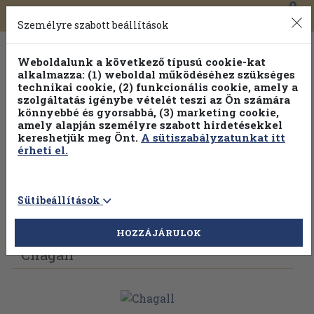
0
Toggle
Főmenü
Könyveink
navigation
Személyre szabott beállítások
Weboldalunk a következő típusú cookie-kat
alkalmazza: (1) weboldal működéséhez szükséges
technikai cookie, (2) funkcionális cookie, amely a
szolgáltatás igénybe vételét teszi az Ön számára
könnyebbé és gyorsabbá, (3) marketing cookie,
amely alapján személyre szabott hirdetésekkel
kereshetjük meg Önt.
A sütiszabályzatunkat itt
érheti el.
Sütibeállítások
Vissza az előző oldalra
Válasszon példányt
HOZZÁJÁRULOK
Chagall