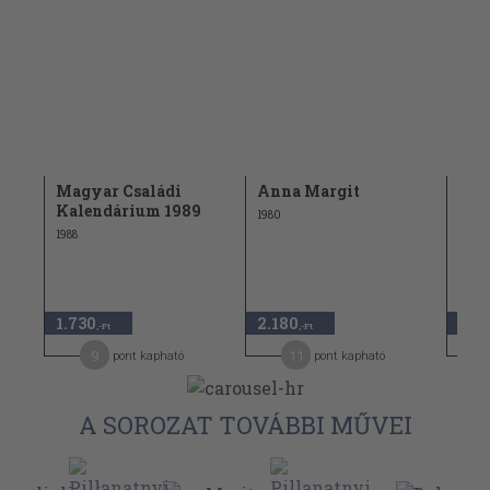
Magyar Családi
Anna Margit
Hol
Kalendárium 1989
1980
1988
1.98
1.730
2.180
1.3
,-Ft
,-Ft
9
11
pont kapható
pont kapható
A SOROZAT TOVÁBBI MŰVEI