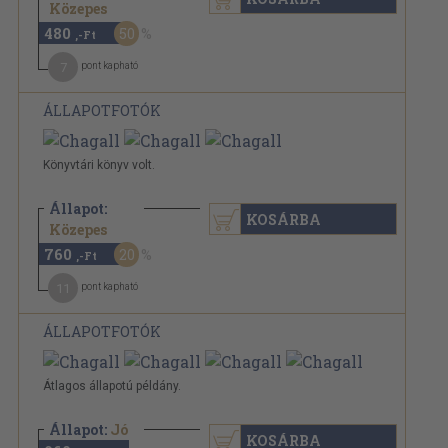
960 Ft
Közepes
480
50
,-Ft
7
pont kapható
ÁLLAPOTFOTÓK
Könyvtári könyv volt.
Állapot:
KOSÁRBA
960 Ft
Közepes
760
20
,-Ft
11
pont kapható
ÁLLAPOTFOTÓK
Átlagos állapotú példány.
Állapot:
Jó
KOSÁRBA