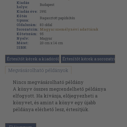
Kiadás
Budapest
helye:
Kiadás éve:
1991
Kötés
Ragasztott papírkötés
típusa:
Oldalszám:
83
oldal
Sorozatcím:
Magyar személynévi adattárak
Kötetszám:
95
Nyelv:
Magyar
Méret:
20 cm x 14 cm
ISBN:
Értesítőt kérek a kiadóról
Értesítőt kérek a sorozatról
Megvásárolható példányok
Nincs megvásárolható példány
A könyv összes megrendelhető példánya
elfogyott. Ha kívánja, előjegyezheti a
könyvet, és amint a könyv egy újabb
példánya elérhető lesz, értesítjük.