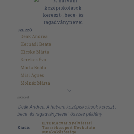
SZERZŐ
Deák Andrea
Hernádi Beáta
Hicska Márta
Kerekes Éva
Márta Beáta
Misi Ágnes
Molnár Márta
Budapest
'Deák Andrea: A hatvani középiskolások kereszt-,
bece- és ragadványnevei ' összes példány
ELTE Magyar Nyelvészeti
Kiadó:
Tanszékcsoport Névkutató
Munkaközössége