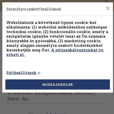
0
Toggle
Főmenü
Könyveink
navigation
Személyre szabott beállítások
Weboldalunk a következő típusú cookie-kat
alkalmazza: (1) weboldal működéséhez szükséges
technikai cookie, (2) funkcionális cookie, amely a
szolgáltatás igénybe vételét teszi az Ön számára
könnyebbé és gyorsabbá, (3) marketing cookie,
Válogasson több mint 30 000 kötet közül
amely alapján személyre szabott hirdetésekkel
Hobbi témakörökben
20% kedvezménnyel!
kereshetjük meg Önt.
A sütiszabályzatunkat itt
érheti el.
Sütibeállítások
Vissza az előző oldalra
Válasszon példányt
HOZZÁJÁRULOK
A hatvani középiskolások kereszt-,
bece- és...