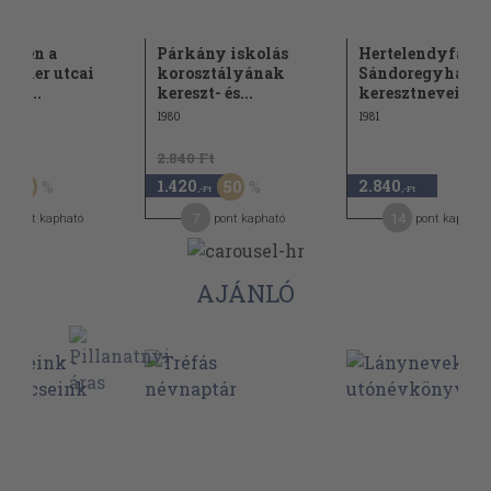
esten a
Párkány iskolás
Hertelendyfalva
nbiller utcai
korosztályának
Sándoregyháza
nos...
kereszt- és...
keresztnevei...
1980
1981
Ft
2.840 Ft
1.420
2.840
50
50
,-Ft
,-Ft
7
14
pont kapható
pont kapható
pont kapható
AJÁNLÓ