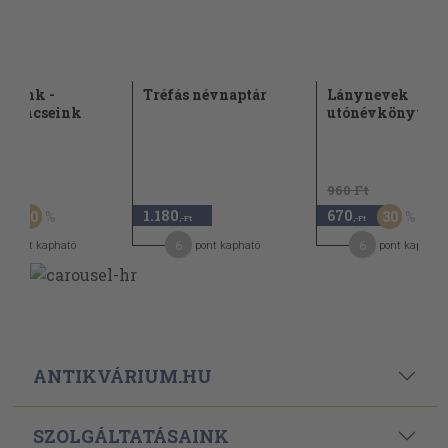
eveink -
Tréfás névnaptár
Lánynevek
ykincseink
utónévkönyve
Ft
960 Ft
1.180
670
30
30
,-Ft
,-Ft
,-Ft
8
6
6
pont kapható
pont kapható
pont kapható
ANTIKVÁRIUM.HU
SZOLGÁLTATÁSAINK