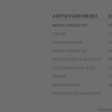
ANTIKVÁRIUM.HU
S
AKCIÓS SZABÁLYZAT
R
RÓLUNK
P
ÁTADÓPONTJAINK
E
COOKIE SZABÁLYZAT
F
ADATKEZELÉSI TÁJÉKOZTATÓ
P
ÜZLETSZABÁLYZAT/ÁSZF
K
KARRIER
C
BAGOLYMÚZEUM
H
VISSZATÉRÍTÉSI SZABÁLYZAT