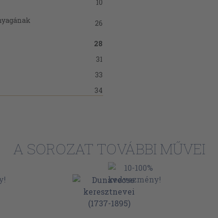
10
anyagának
26
28
31
33
34
35
i sorrendben
35
36
i sorrendben
A SOROZAT TOVÁBBI MŰVEI
37
tása
39
erint
39
44
48