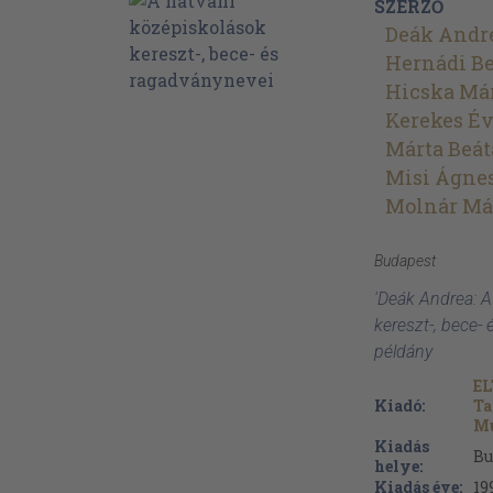
SZERZŐ
Deák Andr
Hernádi Be
Hicska Má
Kerekes É
Márta Beát
Misi Ágne
Molnár Má
Budapest
'Deák Andrea: A
kereszt-, bece-
példány
EL
Kiadó:
Ta
Mu
Kiadás
Bu
helye:
Kiadás éve:
19