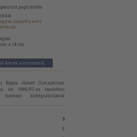
gasztott papírkötés
oldal
gyar személynévi
attárak
gyar
 cm x 14 cm
őt kérek a sorozatról
ani Bajza József Gimnázium
a. Az 1986/87-es tanévben
hatvani középiskolások
3
5