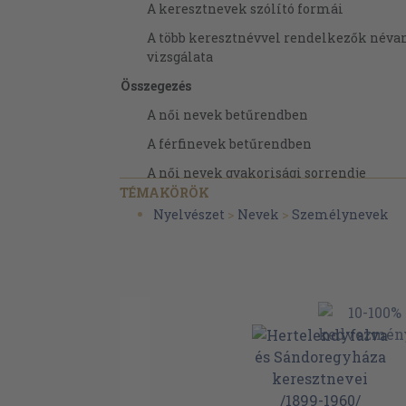
A keresztnevek szólító formái
A több keresztnévvel rendelkezők név
vizsgálata
Összegezés
A női nevek betűrendben
A férfinevek betűrendben
A női nevek gyakorisági sorrendje
TÉMAKÖRÖK
A női nevek a szólítónév száma szerint
Nyelvészet
>
Nevek
>
Személynevek
A férfinevek gyakorisági sorrendje
A férfinevek a szólítónév száma szerint
A ragadványnevek gyűjtése és csoportosí
A ragadványnevek bemutatása eredet sz
Eredetük ismeretlen
Családnévből alakultak
Keresztnévből alakultak