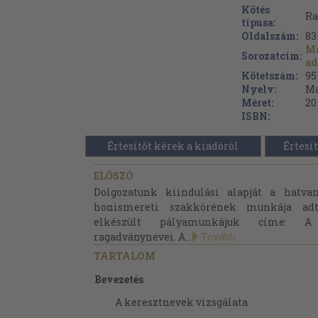
Kötés
Ra
típusa:
Oldalszám:
83
Ma
Sorozatcím:
ad
Kötetszám:
95
Nyelv:
Ma
Méret:
20
ISBN:
Értesítőt kérek a kiadóról
Értesít
ELŐSZÓ
Dolgozatunk kiindulási alapját a hatv
honismereti szakkörének munkája adt
elkészült pályamunkájuk címe: A 
ragadványnevei. A...
Tovább
TARTALOM
Bevezetés
A keresztnevek vizsgálata