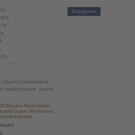
ea
Előjegyzem
áta
rta
va
a
s
rta
 hatvani középiskolások
 és ragadványnevei ' összes
TE Magyar Nyelvészeti
nszékcsoport Névkutató
nkaközössége
dapest
91