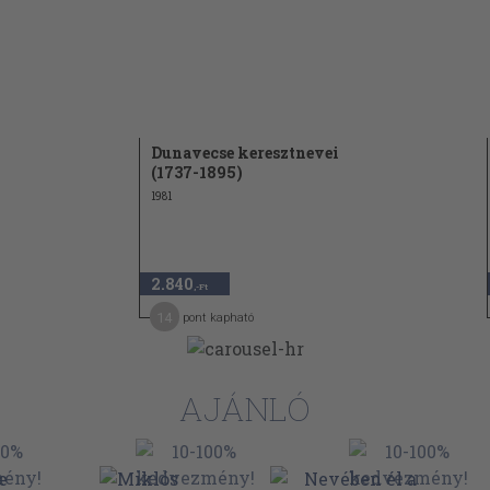
51
57
61
66
alapja
Dunavecse keresztnevei
69
(1737-1895)
1981
71
alakultak
73
75
2.840
,-Ft
77
14
pont kapható
78
AJÁNLÓ