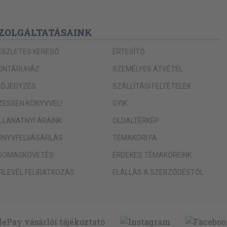
ZOLGÁLTATÁSAINK
ÉSZLETES KERESŐ
ÉRTESÍTŐ
ONTÁRUHÁZ
SZEMÉLYES ÁTVÉTEL
LŐJEGYZÉS
SZÁLLÍTÁSI FELTÉTELEK
IZESSEN KÖNYVVEL!
GYIK
ILLANATNYI ÁRAINK
OLDALTÉRKÉP
ÖNYVFELVÁSÁRLÁS
TÉMAKÖRI FA
SOMAGKÖVETÉS
ÉRDEKES TÉMAKÖREINK
ÍRLEVÉL FELIRATKOZÁS
ELÁLLÁS A SZERZŐDÉSTŐL