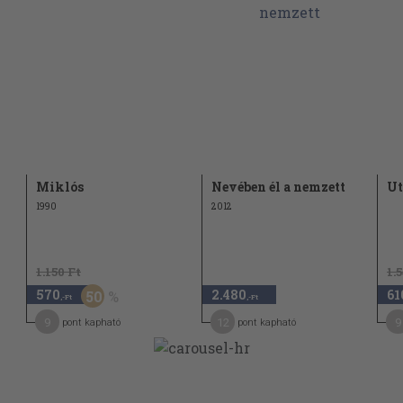
Miklós
Nevében él a nemzett
Ut
1990
2012
1.150 Ft
1.
570
2.480
61
50
,-Ft
,-Ft
9
12
9
pont kapható
pont kapható