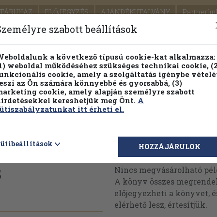
TÁRUHÁZ
ELŐJEGYZÉS
AJÁNDÉKUTALVÁNY
Partnerün
SZÁLLÍTÁS
SEGÍTSÉG
Személyre szabott beállítások
Részletes kereső
Témaköri fa
eboldalunk a következő típusú cookie-kat alkalmazza:
1) weboldal működéséhez szükséges technikai cookie, (2
Vál
unkcionális cookie, amely a szolgáltatás igénybe vételé
eszi az Ön számára könnyebbé és gyorsabbá, (3)
arketing cookie, amely alapján személyre szabott
PILLANATNYI ÁRAINK
FENNTARTHATÓ OLVASMÁN
irdetésekkel kereshetjük meg Önt.
A
ütiszabályzatunkat itt érheti el.
iskolások
ütibeállítások
Megvásárolható 
HOZZÁJÁRULOK
s
Nincs megvásárolható pé
A könyv összes megrendelh
előjegyezheti a könyvet, 
elérhető lesz, értesítjük.