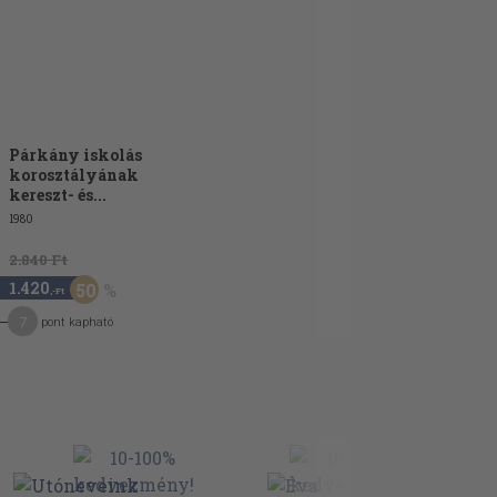
Párkány iskolás
korosztályának
kereszt- és...
1980
2.840 Ft
1.420
50
,-Ft
7
pont kapható