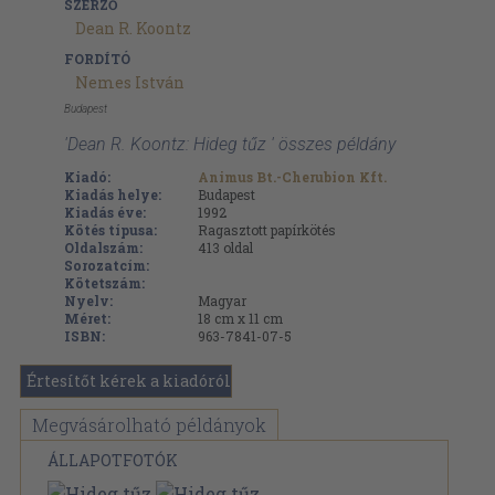
SZERZŐ
Dean R. Koontz
FORDÍTÓ
Nemes István
Budapest
'Dean R. Koontz: Hideg tűz ' összes példány
Kiadó:
Animus Bt.-Cherubion Kft.
Kiadás helye:
Budapest
Kiadás éve:
1992
Kötés típusa:
Ragasztott papírkötés
Oldalszám:
413
oldal
Sorozatcím:
Kötetszám:
Nyelv:
Magyar
Méret:
18 cm x 11 cm
ISBN:
963-7841-07-5
Értesítőt kérek a kiadóról
Megvásárolható példányok
ÁLLAPOTFOTÓK