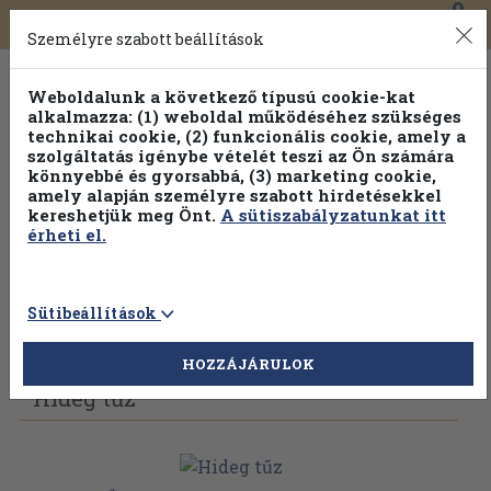
0
Toggle
Főmenü
Könyveink
navigation
Személyre szabott beállítások
Weboldalunk a következő típusú cookie-kat
alkalmazza: (1) weboldal működéséhez szükséges
technikai cookie, (2) funkcionális cookie, amely a
szolgáltatás igénybe vételét teszi az Ön számára
könnyebbé és gyorsabbá, (3) marketing cookie,
amely alapján személyre szabott hirdetésekkel
kereshetjük meg Önt.
A sütiszabályzatunkat itt
érheti el.
Sütibeállítások
Vissza az előző oldalra
Válasszon példányt
HOZZÁJÁRULOK
Hideg tűz