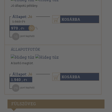
Jó állapotú példány.
Állapot:
Jó
KOSÁRBA
1.940 Ft
970
50
,-Ft
15
pont kapható
ÁLLAPOTFOTÓK
A borító megtört.
Állapot:
Jó
KOSÁRBA
1.940
,-Ft
29
pont kapható
FÜLSZÖVEG