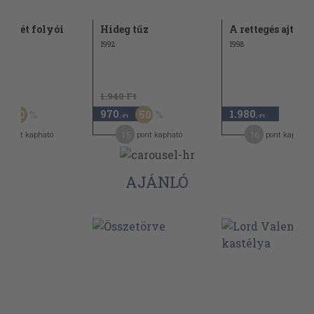
v sötét folyói
Hideg tűz
A rettegés ajtaja
1992
1998
Ft
1.940 Ft
970
1.980
30
50
-Ft
,-Ft
,-Ft
2
15
16
pont kapható
pont kapható
pont kapható
AJÁNLÓ