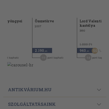
zm gyöngyei
Összetörve
Lord Valentine
kastélya
2007
1990
1.880 Ft
2.190
940
50
,-Ft
,-Ft
,-Ft
0
11
14
pont kapható
pont kapható
pont kapható
ANTIKVÁRIUM.HU
SZOLGÁLTATÁSAINK