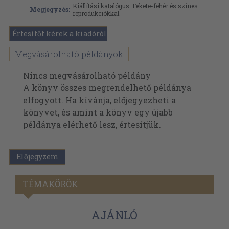
Kiállítási katalógus. Fekete-fehér és színes
Megjegyzés:
reprodukciókkal.
Értesítőt kérek a kiadóról
Megvásárolható példányok
Nincs megvásárolható példány
A könyv összes megrendelhető példánya
elfogyott. Ha kívánja, előjegyezheti a
könyvet, és amint a könyv egy újabb
példánya elérhető lesz, értesítjük.
Előjegyzem
TÉMAKÖRÖK
AJÁNLÓ