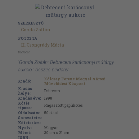
SZERKESZTŐ
Gonda Zoltán
FOTÓZTA
H. Csongrády Márta
Debrecen
'Gonda Zoltán: Debreceni karácsonyi műtárgy
aukció ' összes példány
Kölcsey Ferenc Megyei-városi
Kiadó:
Művelődési Központ
Kiadás
Debrecen
helye:
Kiadás éve:
1998
Kötés
Ragasztott papírkötés
típusa:
Oldalszám:
50
oldal
Sorozatcím:
Kötetszám:
Nyelv:
Magyar
Méret:
30 cm x 21 cm
ISBN: