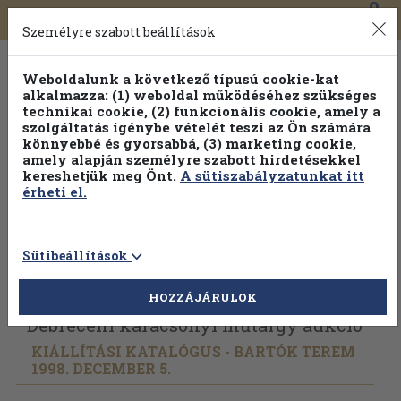
0
Toggle
Főmenü
Könyveink
navigation
Személyre szabott beállítások
Weboldalunk a következő típusú cookie-kat
alkalmazza: (1) weboldal működéséhez szükséges
technikai cookie, (2) funkcionális cookie, amely a
szolgáltatás igénybe vételét teszi az Ön számára
könnyebbé és gyorsabbá, (3) marketing cookie,
amely alapján személyre szabott hirdetésekkel
kereshetjük meg Önt.
A sütiszabályzatunkat itt
érheti el.
Sütibeállítások
Vissza az előző oldalra
Válasszon példányt
HOZZÁJÁRULOK
Debreceni karácsonyi műtárgy aukció
KIÁLLÍTÁSI KATALÓGUS - BARTÓK TEREM
1998. DECEMBER 5.