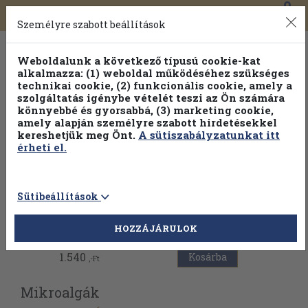
0
Toggle
Főmenü
Könyveink
navigation
Személyre szabott beállítások
Weboldalunk a következő típusú cookie-kat
alkalmazza: (1) weboldal működéséhez szükséges
technikai cookie, (2) funkcionális cookie, amely a
szolgáltatás igénybe vételét teszi az Ön számára
könnyebbé és gyorsabbá, (3) marketing cookie,
amely alapján személyre szabott hirdetésekkel
kereshetjük meg Önt.
A sütiszabályzatunkat itt
érheti el.
Sütibeállítások
Vissza az előző oldalra
HOZZÁJÁRULOK
1.540
Kosárba
,-Ft
Mikroalgák