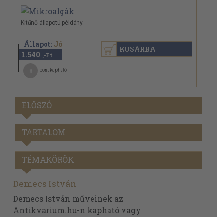
Kitűnő állapotú példány.
Állapot:
Jó
KOSÁRBA
1.540
,-Ft
8
pont kapható
ELŐSZÓ
TARTALOM
TÉMAKÖRÖK
Demecs István
Demecs István műveinek az
Antikvarium.hu-n kapható vagy