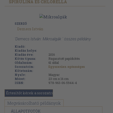
SPIRULINA ÉS CHLORELLA
SZERZŐ
Demecs István
'Demecs István: Mikroalgák ' összes példány
Kiadó:
Kiadás helye:
Kiadás éve:
2016
Kötés típusa:
Ragasztott papírkötés
Oldalszám:
61
oldal
Sorozatcím:
Egyszerűen egészséges
Kötetszám:
Nyelv:
Magyar
Méret:
23 cm x 16 cm
ISBN:
978-963-06-5944-4
Értesítőt kérek a sorozatról
Megvásárolható példányok
ÁLLAPOTFOTÓK