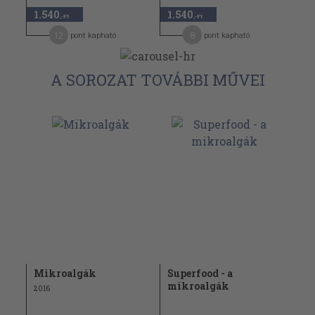
1.540
1.540
,-Ft
,-Ft
12
8
pont kapható
pont kapható
A SOROZAT TOVÁBBI MŰVEI
Mikroalgák
Superfood - a
mikroalgák
2016